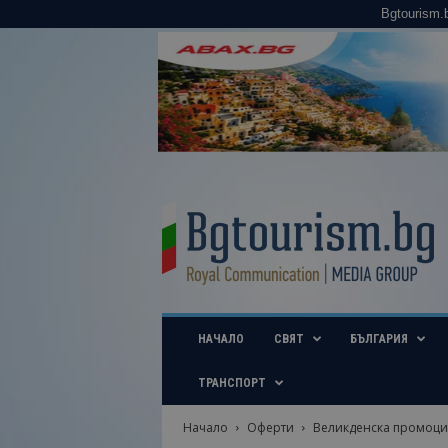
Bgtourism.
B
g
t
o
u
r
i
НАЧАЛО
СВЯТ
БЪЛГАРИЯ
s
m
.
ТРАНСПОРТ
b
g
Начало
Оферти
Великденска промоция:
–