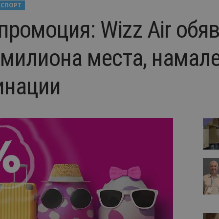
НСПОРТ
промоция: Wizz Air обя
 милиона места, намале
инации