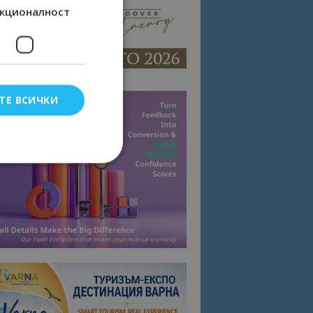
кционалност
ТЕ ВСИЧКИ
елско влизане и
тки.
омните съгласието
квитки на сайта.