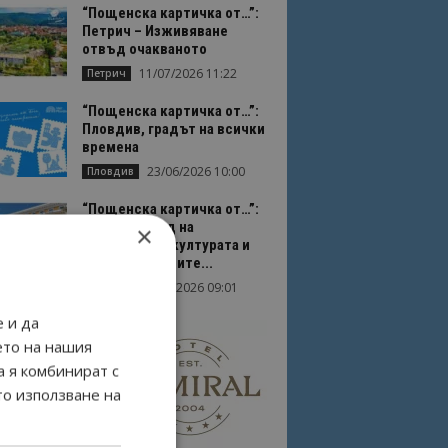
“Пощенска картичка от…”:
Петрич – Изживяване
отвъд очакваното
11/07/2026 11:22
Петрич
“Пощенска картичка от…”:
Пловдив, градът на всички
времена
23/06/2026 10:00
Пловдив
“Пощенска картичка от…”:
Перник – град на
×
традициите, културата и
вдъхновяващите...
17/06/2026 09:01
Перник
 и да
ето на нашия
а я комбинират с
то използване на