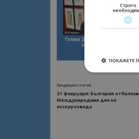
Строго
необходи
Интервю
Галина Декова: Перник има поте
за културна дестинация
ПОКАЖЕТЕ 
Предишна статия
21 февруари: България отбелязв
Строго необходимит
Международния ден на
управление на акау
екскурзовода
Име
cookie_notice_acc