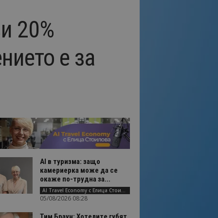
ви 20%
нието е за
AI в туризма: защо
камериерка може да се
окаже по-трудна за...
AI Travel Economy с Елица Стоилова
05/08/2026 08:28
Тим Браун: Хотелите губят