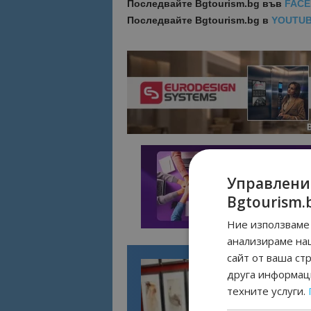
Последвайте
Bgtourism.bg във
FAC
Последвайте
Bgtourism.bg в
YOUTU
Управлени
Bgtourism.
Ние използваме 
анализираме на
сайт от ваша ст
друга информаци
техните услуги.