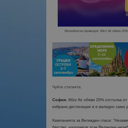
Великденска промоция: Wizz Air обяви 20
Чуйте статията:
София.
Wizz Air обяви 20% отстъпка от
избрани дестинации и е валидно само 
Кампанията за Великден гласи: “Незав
бягство, направете този Великден неза