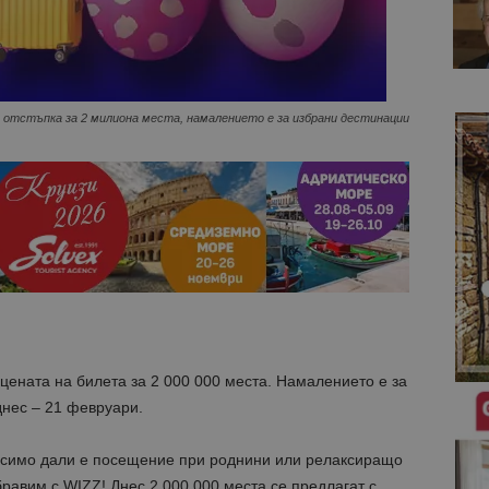
% отстъпка за 2 милиона места, намалението е за избрани дестинации
 цената на билета за 2 000 000 места. Намалението е за
днес – 21 февруари.
исимо дали е посещение при роднини или релаксиращо
бравим с WIZZ! Днес 2 000 000 места се предлагат с