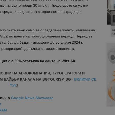
ко пътувате преди 30 април. Представете си уютни
а среда, и радостта от създаването на традиции
отстъпката важи само за определени полети, налични на
 WIZZ по време на промоционалния период. Периодът
а трябва да бъдат извършени до 30 април 2024 г.
 резервация”, допълват от авиокомпанията.
ция е с 20% отстъпка на сайта на
Wizz Air
.
МОЦИИ НА АВИОКОМПАНИИ, ТУРОПЕРАТОРИ И
М ВАЙБЪР КАНАЛА НА BGTOURISM.BG -
ВКЛЮЧИ СЕ
ТУК
!
вини
в
Google News Showcase
R
RAM