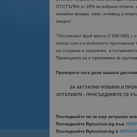
ОТСТЪПКА от 20% за избрани полети, а
семейни вечери, смях, отекващ в новат
заедно”.
“Посоченият брой места (2 000 000) с 
wizzair.com и в мобилното приложение
на пътуване е ограничен, а пътуваният
Промоцията не е приложима за групова
Проверете сега дали вашата дестина
ЗА АКТУАЛНИ НОВИНИ И ПРО
ХОТЕЛИЕРИ - ПРИСЪЕДИНЕТЕ СЕ КЪ
Последвайте ни за още актуални но
Последвайте
Bgtourism.bg във
VIBE
Последвайте
Bgtourism.bg в
INSTAG