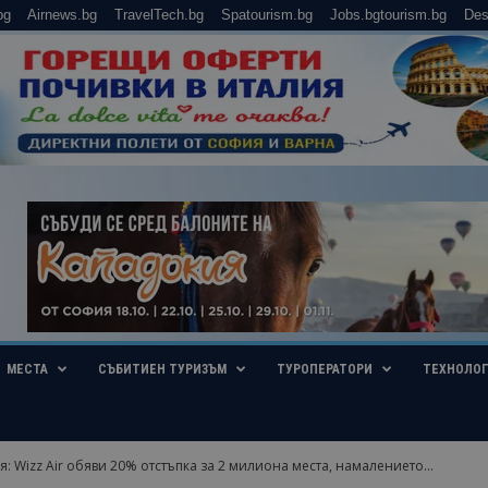
bg
Airnews.bg
TravelTech.bg
Spatourism.bg
Jobs.bgtourism.bg
Des
МЕСТА
СЪБИТИЕН ТУРИЗЪМ
ТУРОПЕРАТОРИ
ТЕХНОЛО
 Wizz Air обяви 20% отстъпка за 2 милиона места, намалението...