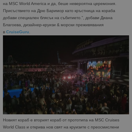
на MSC World America и да, беше невероятна церемония.
Присъствието на Дрю Баримор като кръстница на кораба
добави специален блясък на събитието.”, добави Диана
Благоева, дизайнер-круизи & морски преживявания
в
CruiseGuru
.
Новият кораб е вторият кораб от прототипа на MSC Cruises
World Class и открива нов свят на круизите с преосмислени