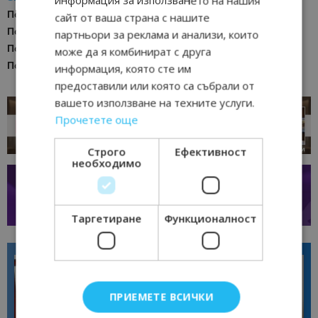
информация за използването на нашия
Последвайте
Bgtourism.bg във
VIBER
сайт от ваша страна с нашите
Последвайте
Bgtourism.bg в
INSTAGRAM
партньори за реклама и анализи, които
Последвайте
Bgtourism.bg във
FACEBOOK
може да я комбинират с друга
Последвайте
Bgtourism.bg в
YOUTUBE
информация, която сте им
предоставили или която са събрали от
вашето използване на техните услуги.
Прочетете още
Строго
Ефективност
необходимо
Таргетиране
Функционалност
ПРИЕМЕТЕ ВСИЧКИ