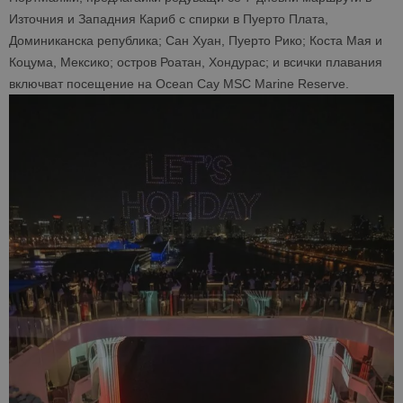
Източния и Западния Кариб с спирки в Пуерто Плата,
Доминиканска република; Сан Хуан, Пуерто Рико; Коста Мая и
Коцума, Мексико; остров Роатан, Хондурас; и всички плавания
включват посещение на Ocean Cay MSC Marine Reserve.