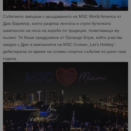
Събитието завърши с кръщаването на MSC World America от
Дрю Баримор, която разряза лентата и счупи бутилката
шампанско на носа на кораба по традиция, пожелаваща му
късмет. Тя беше придружена от Орландо Блум, който участва
заедно с Дрю в кампанията на MSC Cruises „Let’s Holiday”,
дебютирала по време на голямо спортно събитие по-рано тази
година.