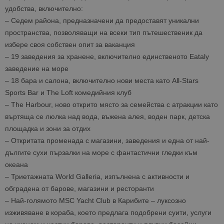
удобства, включително:
– Седем района, предназначени да предоставят уникални
пространства, позволяващи на всеки тип пътешественик да
избере своя собствен опит за ваканция
– 19 заведения за хранене, включително единственото Eataly
заведение на море
– 18 бара и салона, включително нови места като All-Stars
Sports Bar и The Loft комедийния клуб
– The Harbour, ново открито място за семейства с атракции като
въртяща се люлка над вода, въжена алея, воден парк, детска
площадка и зони за отдих
– Откритата променада с магазини, заведения и една от най-
дългите сухи пързалки на море с фантастични гледки към
океана
– Триетажната World Galleria, изпълнена с активности и
обградена от барове, магазини и ресторанти
– Най-голямото MSC Yacht Club в Карибите – луксозно
изживяване в кораба, което предлага подобрени суити, услуги