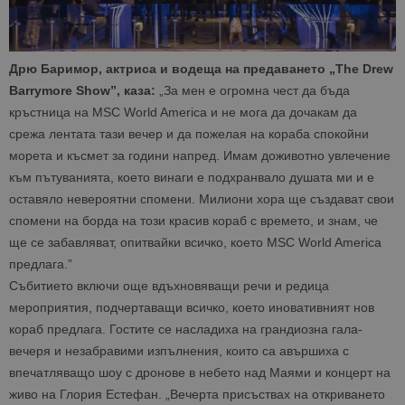
Дрю Баримор, актриса и водеща на предаването „The Drew
Barrymore Show”, каза:
„За мен е огромна чест да бъда
кръстница на MSC World America и не мога да дочакам да
срежа лентата тази вечер и да пожелая на кораба спокойни
морета и късмет за години напред. Имам доживотно увлечение
към пътуванията, което винаги е подхранвало душата ми и е
оставяло невероятни спомени. Милиони хора ще създават свои
спомени на борда на този красив кораб с времето, и знам, че
ще се забавляват, опитвайки всичко, което MSC World America
предлага.”
Събитието включи още вдъхновяващи речи и редица
мероприятия, подчертаващи всичко, което иновативният нов
кораб предлага. Гостите се насладиха на грандиозна гала-
вечеря и незабравими изпълнения, които са авършиха с
впечатляващо шоу с дронове в небето над Маями и концерт на
живо на Глория Естефан. „Вечерта присъствах на откриването