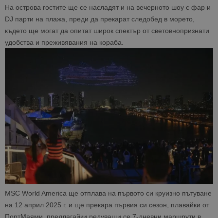
На острова гостите ще се насладят и на вечерното шоу с фар и
DJ парти на плажа, преди да прекарат следобед в морето,
където ще могат да опитат широк спектър от световнопризнати
удобства и преживявания на кораба.
MSC World America ще отплава на първото си круизно пътуване
на 12 април 2025 г. и ще прекара първия си сезон, плавайки от
ПортМаями, предлагайки редуващи се 7-дневни маршрути в