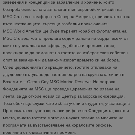
заведения и концепции за забавление и хранене, които
безпроблемно съчетават елегантния европейски дизайн на
MSC Cruises с комфорт на Северна Америка, привлекателен за
пътешествениците, търсещи глобални приключения.
MSC World America ще бъде първият кораб от флотилията на
MSC Cruises, който предлага седем района на борда, всеки от
които с уникална атмосфера, удобства и преживявания,
проектирани да помогнат на гостите да изберат своя собствен
опит за ваканция и да максимизират времето си на борда.
След церемонията по кръщението, гостите отплаваха на
двудневно пътуване до частния остров на круизната линия в
Бахамите – Ocean Cay MSC Marine Reserve. На острова
Фондацията на MSC ще проведе церемония по рязане на
лента, за да открие новия си Център за морска консервация.
Този обект ще служи като хъб за учени и студенти, участващи в
Програмата за супер коралови рифове на Фондацията, както и
място, където гостите могат да научат повече за мисията на
програмата за възстановяване на кораловите рифове,
повлияни от климатичните промени.