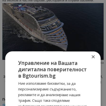
на иконом и частни барове, ресторанти и плувни басейни.
×
Управление на Вашата
MSC World America
дигитална поверителност
в Bgtourism.bg
ЗА АКТУАЛНИ НОВИНИ И ПРОМОЦИИ НА АВИОКОМПАНИИ,
ТУРОПЕРАТОРИ И ХОТЕЛИЕРИ - ПРИСЪЕДИНЕТЕ СЕ КЪМ
Ние използваме бисквитки, за да
ВАЙБЪР КАНАЛА НА BGTOURISM.BG -
ВКЛЮЧИ СЕ ТУК
!
персонализираме съдържанието,
рекламите и да анализираме нашия
Последвайте ни за още актуални новини
в
Google News
трафик. Също така споделяме
Showcase