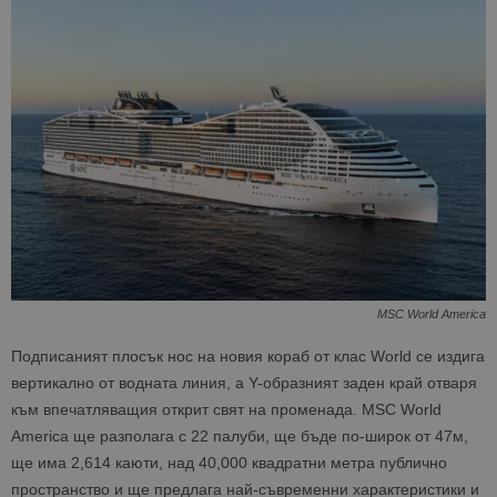
MSC World America
Подписаният плосък нос на новия кораб от клас World се издига
вертикално от водната линия, а Y-образният заден край отваря
към впечатляващия открит свят на променада. MSC World
America ще разполага с 22 палуби, ще бъде по-широк от 47м,
ще има 2,614 каюти, над 40,000 квадратни метра публично
пространство и ще предлага най-съвременни характеристики и