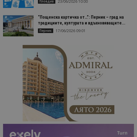
посетители
23/06/2026 10:00
Пловдив
сесии и
кампании 
отчетите з
“Пощенска картичка от…”: Перник – град на
анализ на
сайтовете.
традициите, културата и вдъхновяващите...
17/06/2026 09:01
Перник