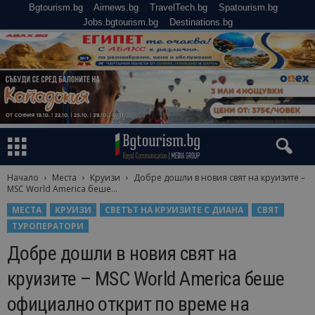
Bgtourism.bg
Airnews.bg
TravelTech.bg
Spatourism.bg
Jobs.bgtourism.bg
Destinations.bg
Начало
Места
Круизи
Добре дошли в новия свят на круизите –
MSC World America беше...
МЕСТА
КРУИЗИ
СВЕТЪТ НА КРУИЗИТЕ С ДИАНА
СВЯТ
ТУРОПЕРАТОРИ
Добре дошли в новия свят на
круизите – MSC World America беше
официално открит по време на