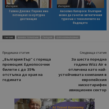
Интервю
Интервю
Галина Декова: Перник има
Анселмо Капороси: България
потенциал за културна
може да съчетае автентичния
дестинация
туризъм с технологиите на
бъдещето
ТАГОВЕ
ВИНЕН ТУРИЗЪМ
ГЪРЦИЯ
ОЛГА КЕФАЛОЯНИ
Предишна статия
Следваща статия
„България Еър“ с гореща
За шеста поредна
промоция: Еднопосочни
година Wizz Air е
билети с до 35%
отличена като най-
отстъпка до края на
устойчивата компания в
годината
европейския
нискотарифен
авиационен сектор