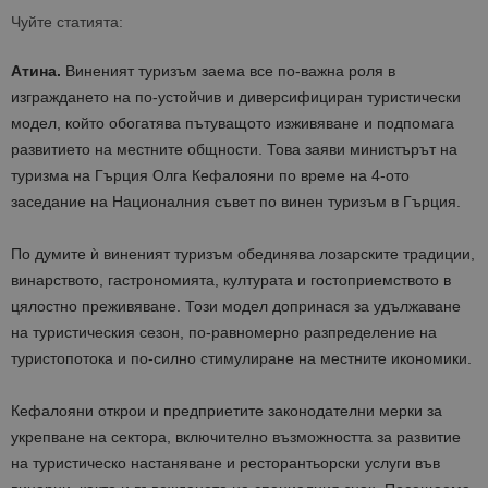
Чуйте статията:
Атина.
Виненият туризъм заема все по-важна роля в
изграждането на по-устойчив и диверсифициран туристически
модел, който обогатява пътуващото изживяване и подпомага
развитието на местните общности. Това заяви министърът на
туризма на Гърция Олга Кефалояни по време на 4-ото
заседание на Националния съвет по винен туризъм в Гърция.
По думите ѝ виненият туризъм обединява лозарските традиции,
винарството, гастрономията, културата и гостоприемството в
цялостно преживяване. Този модел допринася за удължаване
на туристическия сезон, по-равномерно разпределение на
туристопотока и по-силно стимулиране на местните икономики.
Кефалояни открои и предприетите законодателни мерки за
укрепване на сектора, включително възможността за развитие
на туристическо настаняване и ресторантьорски услуги във