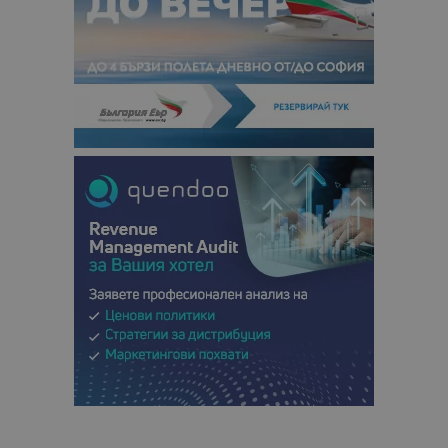
данни за
посетители
сесии и
кампании 
отчетите з
анализ на
сайтовете.