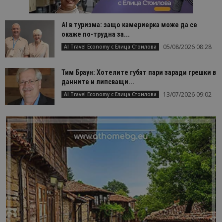
AI в туризма: защо камериерка може да се
окаже по-трудна за...
05/08/2026 08:28
AI Travel Economy с Елица Стоилова
Тим Браун: Хотелите губят пари заради грешки в
данните и липсващи...
13/07/2026 09:02
AI Travel Economy с Елица Стоилова