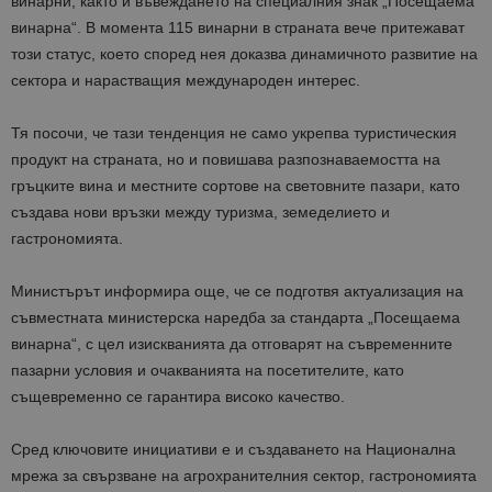
винарни, както и въвеждането на специалния знак „Посещаема
винарна“. В момента 115 винарни в страната вече притежават
този статус, което според нея доказва динамичното развитие на
сектора и нарастващия международен интерес.
Тя посочи, че тази тенденция не само укрепва туристическия
продукт на страната, но и повишава разпознаваемостта на
гръцките вина и местните сортове на световните пазари, като
създава нови връзки между туризма, земеделието и
гастрономията.
Министърът информира още, че се подготвя актуализация на
съвместната министерска наредба за стандарта „Посещаема
винарна“, с цел изискванията да отговарят на съвременните
пазарни условия и очакванията на посетителите, като
същевременно се гарантира високо качество.
Сред ключовите инициативи е и създаването на Национална
мрежа за свързване на агрохранителния сектор, гастрономията