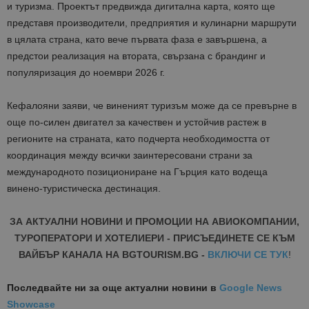
и туризма. Проектът предвижда дигитална карта, която ще
представя производители, предприятия и кулинарни маршрути
в цялата страна, като вече първата фаза е завършена, а
предстои реализация на втората, свързана с брандинг и
популяризация до ноември 2026 г.
Кефалояни заяви, че виненият туризъм може да се превърне в
още по-силен двигател за качествен и устойчив растеж в
регионите на страната, като подчерта необходимостта от
координация между всички заинтересовани страни за
международното позициониране на Гърция като водеща
винено-туристическа дестинация.
ЗА АКТУАЛНИ НОВИНИ И ПРОМОЦИИ НА АВИОКОМПАНИИ,
ТУРОПЕРАТОРИ И ХОТЕЛИЕРИ - ПРИСЪЕДИНЕТЕ СЕ КЪМ
ВАЙБЪР КАНАЛА НА BGTOURISM.BG -
ВКЛЮЧИ СЕ ТУК
!
Последвайте ни за още актуални новини
в
Google News
Showcase