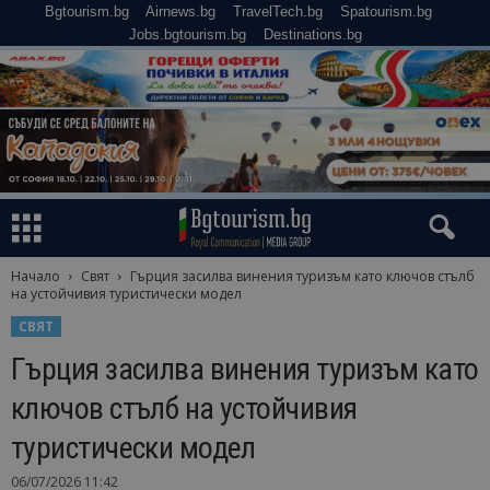
Bgtourism.bg
Airnews.bg
TravelTech.bg
Spatourism.bg
Jobs.bgtourism.bg
Destinations.bg
Начало
Свят
Гърция засилва винения туризъм като ключов стълб
на устойчивия туристически модел
СВЯТ
Гърция засилва винения туризъм като
ключов стълб на устойчивия
туристически модел
06/07/2026 11:42