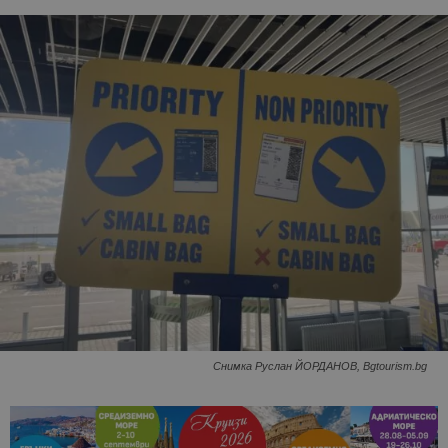
Снимка Руслан ЙОРДАНОВ, Bgtourism.bg