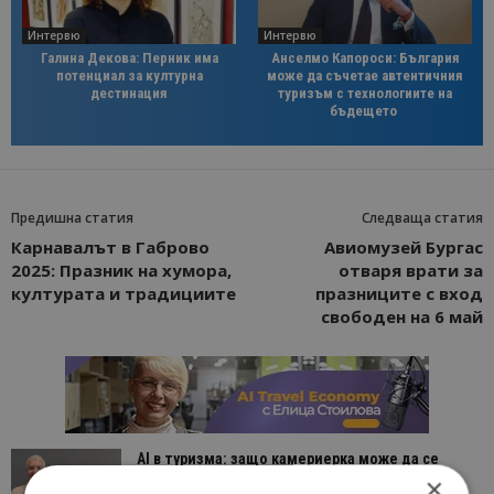
Интервю
Интервю
Галина Декова: Перник има
Анселмо Капороси: България
потенциал за културна
може да съчетае автентичния
дестинация
туризъм с технологиите на
бъдещето
Предишна статия
Следваща статия
Карнавалът в Габрово
Авиомузей Бургас
2025: Празник на хумора,
отваря врати за
културата и традициите
празниците с вход
свободен на 6 май
AI в туризма: защо камериерка може да се
окаже по-трудна за...
×