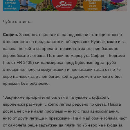
Чуйте статията:
София.
Зачестяват сигналите на недоволни пътници относно
отношението на представители, обслужващи Ryanair, както и за
начина, по който се прилагат правилата за ръчния багаж по
европейските летища. Пътници по маршрута София – Бергамо
(полет FR 3438) сигнализираха пред Bgtourism.bg за грубо
отношение, неясна комуникация и неочаквани такси от по 75
евро на човек за ръчен багаж, който до момента винаги е бил
приеман безпроблемно.
“Закупихме приоритетни билети и пътуваме с куфари с
европейски размери, с които летим редовно по света. Никога
досега не сме имали проблеми – нито с тази авиокомпания,
нито от други летища и превозвачи. На 4 май обаче голяма част
от самолета беше задължен да плати по 75 евро на изхода за