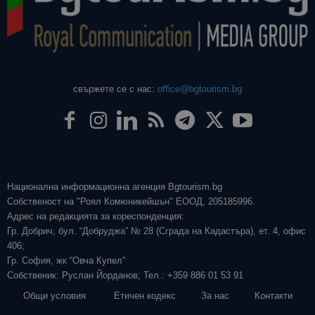
свържете се с нас:
office@bgtourism.bg
Национална информационна агенция Bgtourism.bg
Собственост на "Роял Комюникейшън" ЕООД, 205185996.
Адрес на редакцията за кореспонденция:
Гр. Добрич, бул. “Добруджа” № 28 (Сграда на Кадастъра), ет. 4, офис
406;
Гр. София, жк “Овча Купел”
Собственик: Руслан Йорданов; Тел.: +359 886 01 53 91
Общи условия
Етичен кодекс
За нас
Контакти