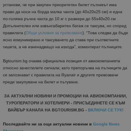
установи, че при закупен приоритетен билет пътникът има
право да носи на борда малка чанта (до 40x20x25 см) и една
по-голяма ръчна чанта до 10 кг с размери до 55x40x20 см .
Допълнителен или извънгабаритен багаж се таксува, но според
правилата (
Общи условия за превозване
). “Това следва да бъде
ясно комуникирано и таксуването да става при съответните
гишета, а не изненадващо на изхода”, коментират пътниците.
Bgtourism.bg очаква официална позиция от авиокомпанията
относно зачестилите сигнали, като препоръчва на пътниците да
се запознават с правилата на Ryanair и другите превозвачи
преди закупуване на билет и пътуване.
ЗА АКТУАЛНИ НОВИНИ И ПРОМОЦИИ НА АВИОКОМПАНИИ,
ТУРОПЕРАТОРИ И ХОТЕЛИЕРИ - ПРИСЪЕДИНЕТЕ СЕ КЪМ
ВАЙБЪР КАНАЛА НА BGTOURISM.BG -
ВКЛЮЧИ СЕ ТУК
!
Последвайте ни за още актуални новини
в
Google News
Showcase