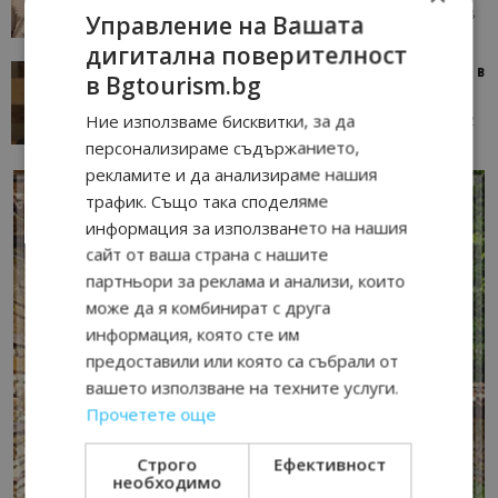
05/08/2026 08:28
AI Travel Economy с Елица Стоилова
Управление на Вашата
дигитална поверителност
Тим Браун: Хотелите губят пари заради грешки в
в Bgtourism.bg
данните и липсващи...
Ние използваме бисквитки, за да
13/07/2026 09:02
AI Travel Economy с Елица Стоилова
персонализираме съдържанието,
рекламите и да анализираме нашия
трафик. Също така споделяме
информация за използването на нашия
сайт от ваша страна с нашите
партньори за реклама и анализи, които
може да я комбинират с друга
информация, която сте им
предоставили или която са събрали от
вашето използване на техните услуги.
Прочетете още
Строго
Ефективност
необходимо