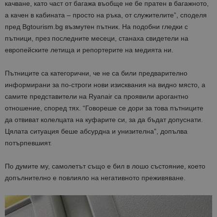
качване, като част от багажа въобще не бе пратен в багажното,
а качен в кабината – просто на ръка, от служителите”, споделя
пред Bgtourism.bg възмутен пътник. На подобни гледки с
пътници, през последните месеци, станаха свидетели на
европейските летища и репортерите на медията ни.
Пътниците са категорични, че не са били предварително
информирани за по-строги нови изисквания на видно място, а
самите представители на Ryanair са проявили арогантно
отношение, според тях. “Говореше се дори за това пътниците
да отвиват колелцата на куфарите си, за да бъдат допуснати.
Цялата ситуация беше абсурдна и унизителна”, допълва
потърпевшият.
По думите му, самолетът също е бил в лошо състояние, което
допълнително е повлияло на негативното преживяване.