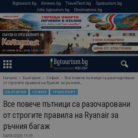
Bgtourism.bg
Airnews.bg
TravelTech.bg
Spatourism.bg
Jobs.bgtourism.bg
Destinations.bg
Начало
България
София
Все повече пътници са разочаровани
от строгите правила на Ryanair за ръчния...
БЪЛГАРИЯ
СОФИЯ
ТРАНСПОРТ
Все повече пътници са разочаровани
от строгите правила на Ryanair за
ръчния багаж
04/05/2025 11:01