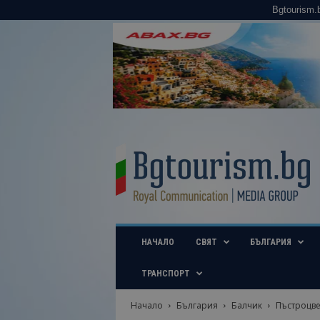
Bgtourism.
B
g
t
o
u
r
i
НАЧАЛО
СВЯТ
БЪЛГАРИЯ
s
m
.
ТРАНСПОРТ
b
g
Начало
България
Балчик
Пъстроцвет
–