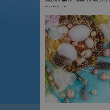
Medical 5* ще се потопят в атмосфера 
морския бряг.