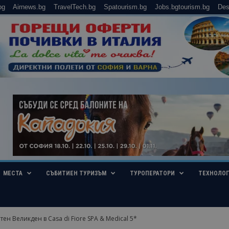
bg
Airnews.bg
TravelTech.bg
Spatourism.bg
Jobs.bgtourism.bg
Des
МЕСТА
СЪБИТИЕН ТУРИЗЪМ
ТУРОПЕРАТОРИ
ТЕХНОЛО
ен Великден в Casa di Fiore SPA & Medical 5*