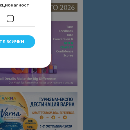
кционалност
ТЕ ВСИЧКИ
елско влизане и
тки.
омните съгласието
квитки на сайта.