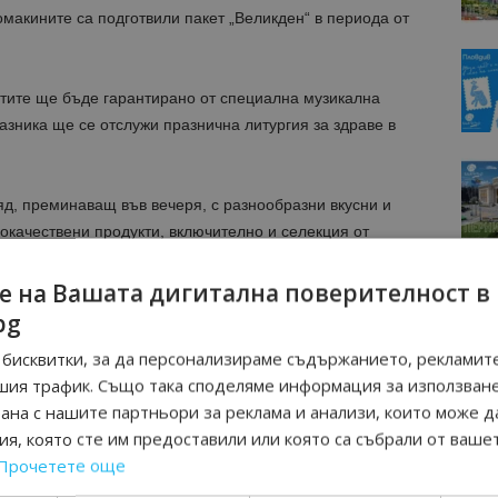
макините са подготвили пакет „Великден“ в периода от
стите ще бъде гарантирано от специална музикална
азника ще се отслужи празнична литургия за здраве в
д, преминаващ във вечеря, с разнообразни вкусни и
кокачествени продукти, включително и селекция от
ни ферми, празничен хляб и козунак от домашната
зника шарени яйца. За най-малките забавлението ще е
е на Вашата дигитална поверителност в
 танци с нашите аниматори, боядисване на яйца и
bg
бисквитки, за да персонализираме съдържанието, рекламите
шия трафик. Също така споделяме информация за използван
рана с нашите партньори за реклама и анализи, които може д
я, която сте им предоставили или която са събрали от ваше
Прочетете още