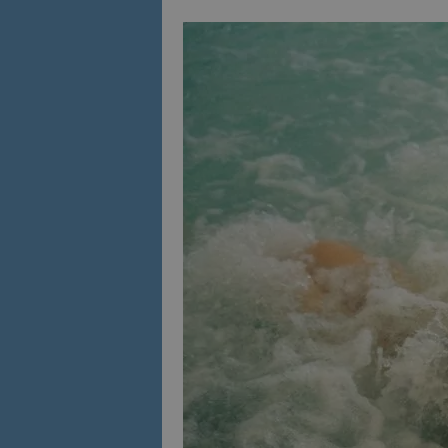
Име
Име
sc_is_visitor_uniq
is_visitor_unique
is_unique
_ga_B09EBBY8PY
_ga_WXPDN4HSCV
_ga_FK650GXHRZ
_ga