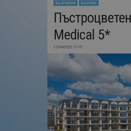
БЪЛГАРИЯ
БАЛЧИК
Н
Пъстроцветен 
а
й
-
Medical 5*
в
а
ж
12/04/2025 17:15
н
о
т
о
о
т
т
у
р
и
з
м
а
!