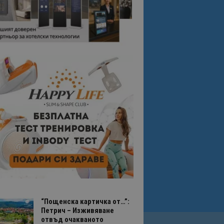
“Пощенска картичка от…”:
Петрич – Изживяване
отвъд очакваното