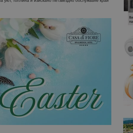
на уют, топлина и изискано петзвездно обслужване край