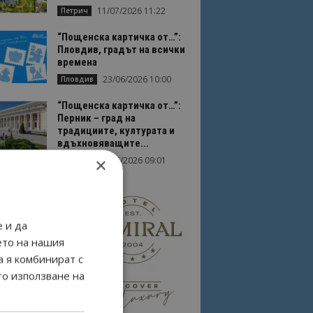
11/07/2026 11:22
Петрич
“Пощенска картичка от…”:
Пловдив, градът на всички
времена
23/06/2026 10:00
Пловдив
“Пощенска картичка от…”:
Перник – град на
традициите, културата и
вдъхновяващите...
×
17/06/2026 09:01
Перник
 и да
ето на нашия
а я комбинират с
то използване на