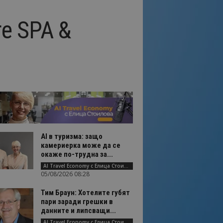
re SPA &
AI в туризма: защо
камериерка може да се
окаже по-трудна за...
AI Travel Economy с Елица Стоилова
05/08/2026 08:28
Тим Браун: Хотелите губят
пари заради грешки в
данните и липсващи...
AI Travel Economy с Елица Стоилова