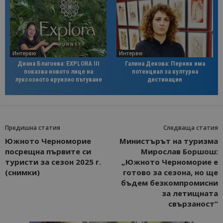
Интервю
Интервю
Диана Благоева: EXPLORA III
Галина Декова: Перник има
показва новото лице на
потенциал за културна
луксозното круизно пътуване
дестинация
Предишна статия
Следваща статия
Южното Черноморие
Министърът на туризма
посрещна първите си
Мирослав Бoршош:
туристи за сезон 2025 г.
„Южното Черноморие е
(снимки)
готово за сезона, но ще
бъдем безкомпромисни
за летищната
свързаност“