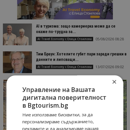
AI в туризма: защо камериерка може да се
окаже по-трудна за...
05/08/2026 08:28
AI Travel Economy с Елица Стоилова
Тим Браун: Хотелите губят пари заради грешки в
данните и липсващи...
13/07/2026 09:02
AI Travel Economy с Елица Стоилова
×
Управление на Вашата
дигитална поверителност
в Bgtourism.bg
Ние използваме бисквитки, за да
персонализираме съдържанието,
рекламите и да анализираме нашия