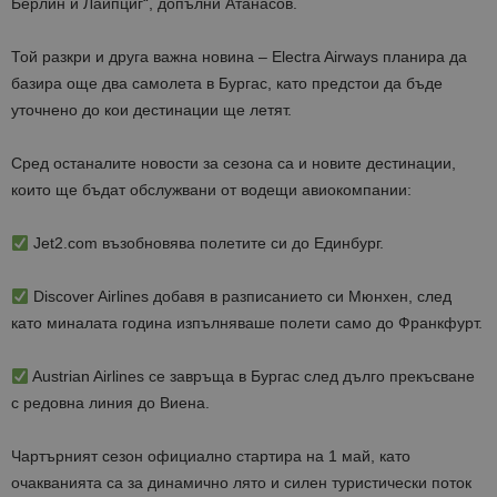
Берлин и Лайпциг“
, допълни Атанасов.
Той разкри и друга важна новина –
Electra Airways планира да
базира още два самолета в Бургас, като предстои да бъде
уточнено до кои дестинации ще летят.
Сред останалите новости за сезона са и новите дестинации,
които ще бъдат обслужвани от водещи авиокомпании:
Jet2.com
възобновява полетите си до Единбург.
Discover Airlines
добавя в разписанието си Мюнхен, след
като миналата година изпълняваше полети само до Франкфурт.
Austrian Airlines
се завръща в Бургас след дълго прекъсване
с редовна линия до Виена.
Чартърният сезон официално стартира на
1 май
, като
очакванията са за динамично лято и силен туристически поток