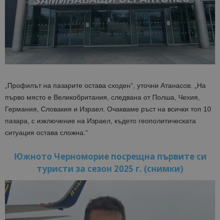
„Профилът на пазарите остава сходен“
, уточни Атанасов.
„На
първо място е Великобритания, следвана от Полша, Чехия,
Германия, Словакия и Израел. Очакваме ръст на всички топ 10
пазара, с изключение на Израел, където геополитическата
ситуация остава сложна.“
Южното Черноморие посрещна първите си
туристи за сезон 2025 г. (снимки)