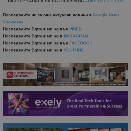
ВАЙБЪР КАНАЛА НА BGTOURISM.BG -
ВКЛЮЧИ СЕ ТУК
!
Последвайте ни за още актуални новини
в
Google News
Showcase
Последвайте
Bgtourism.bg във
VIBER
Последвайте
Bgtourism.bg в
INSTAGRAM
Последвайте
Bgtourism.bg във
FACEBOOK
Последвайте
Bgtourism.bg в
YOUTUBE