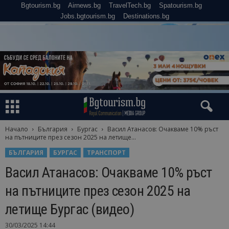
Bgtourism.bg
Airnews.bg
TravelTech.bg
Spatourism.bg
Jobs.bgtourism.bg
Destinations.bg
Начало
България
Бургас
Васил Атанасов: Очакваме 10% ръст
на пътниците през сезон 2025 на летище...
БЪЛГАРИЯ
БУРГАС
ТРАНСПОРТ
Васил Атанасов: Очакваме 10% ръст
на пътниците през сезон 2025 на
летище Бургас (видео)
30/03/2025 14:44