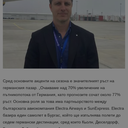
Сред основните акценти на сезона е значителният ръст на
германския пазар.
„Очакваме над 70% увеличение на
пътникопотока от Германия, като прогнозите сочат около 77%
ръст. Основна роля за това има партньорството между
българската авиокомпания Electra Airways и SunExpress. Electra
базира един самолет в Бургас, който ще изпълнява полети до
седем германски дестинации, сред които Кьолн, Дюселдорф,