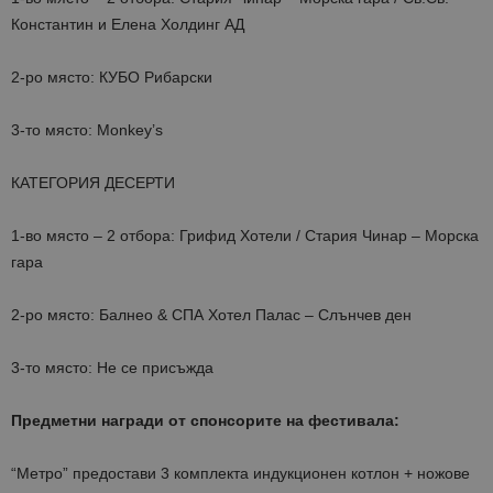
Константин и Елена Холдинг АД
2-ро място: КУБО Рибарски
3-то място: Monkey’s
КАТЕГОРИЯ ДЕСЕРТИ
1-во място – 2 отбора: Грифид Хотели / Стария Чинар – Морска
гара
2-ро място: Балнео & СПА Хотел Палас – Слънчев ден
3-то място: Не се присъжда
Предметни награди от спонсорите на фестивала:
“Метро” предостави 3 комплекта индукционен котлон + ножове