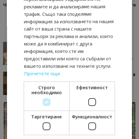
Черноморие
пътниците
рекламите и да анализираме нашия
трафик. Също така споделяме
информация за използването на нашия
сайт от ваша страна с нашите
партньори за реклама и анализи, които
може да я комбинират с друга
AI в туризма: защо камериерка може да се
информация, която сте им
окаже по-трудна за...
предоставили или която са събрали от
05/08/2026 08:28
AI Travel Economy с Елица Стоилова
вашето използване на техните услуги.
Прочетете още
Тим Браун: Хотелите губят пари заради грешки в
данните и липсващи...
Строго
Ефективност
13/07/2026 09:02
AI Travel Economy с Елица Стоилова
необходимо
Таргетиране
Функционалност