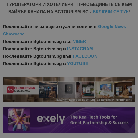
ТУРОПЕРАТОРИ И ХОТЕЛИЕРИ - ПРИСЪЕДИНЕТЕ СЕ КЪМ
ВАЙБЪР КАНАЛА НА BGTOURISM.BG -
ВКЛЮЧИ СЕ ТУК
!
Последвайте ни за още актуални новини
в
Google News
Showcase
Последвайте
Bgtourism.bg във
VIBER
Последвайте
Bgtourism.bg в
INSTAGRAM
Последвайте
Bgtourism.bg във
FACEBOOK
Последвайте
Bgtourism.bg в
YOUTUBE