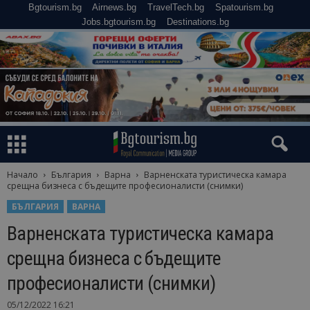
Bgtourism.bg
Airnews.bg
TravelTech.bg
Spatourism.bg
Jobs.bgtourism.bg
Destinations.bg
Начало
България
Варна
Варненската туристическа камара
срещна бизнеса с бъдещите професионалисти (снимки)
БЪЛГАРИЯ
ВАРНА
Варненската туристическа камара
срещна бизнеса с бъдещите
професионалисти (снимки)
05/12/2022 16:21