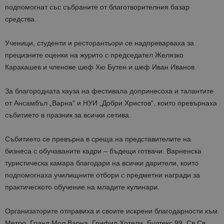
подпомогнат със събраните от благотворителния базар
средства.
Ученици, студенти и ресторантьори се надпреварваха за
прецизните оценки на журито с председател Желязко
Каракашев и членове шеф Хю Бутен и шеф Иван Иванов.
За благородната кауза на фестивала допринесоха и талантите
от Ансамбъл „Варна“ и НУИ „Добри Христов“, които превърнаха
събитието в празник за всички сетива.
Събитието се превърна в среща на представителите на
бизнеса с обучаваните кадри – бъдещи готвачи. Варненска
туристическа камара благодари на всички дарители, които
подпомогнаха училищните отбори с предметни награди за
практическото обучение на младите кулинари.
Организаторите отправиха и своите искрени благодарности към
Метро, Гранд Мол Варна, Грифид Хотели, Бултекс 99, Св.Св.