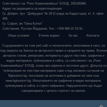
Собственост на "Роял Комюникейшън" ЕООД, 205185996.
Адрес на редакцията за кореспонденция:
Гр. Добрич, бул. “Добруджа” № 28 (Сграда на Кадастъра), ет. 4, офис
406;
Гр. София, жк “Овча Купел”
Собственик: Руслан Йорданов; Тел.: +359 886 01 53 91
Общи условия
Етичен кодекс
За нас
Контакти
Съдържанието на този уеб сайт и технологиите, използвани в него, са
под закрила на Закона за авторското право и сродните му права. Всички
авторски статии, репортажи, интервюта и други текстови, графични и
видео материали, публикувани в сайта, са собственост на „Роял
Комюникейшън“ ЕООД, освен ако изрично е посочено друго. Допуска се
публикуване на текстови материали само след писмено съгласие на
Bgtourism.bg, посочване на източника и добавяне на линк към
www.bgtourism.bg. Използването на графични и видео материали,
публикувани в сайта, е строго забранено. Нарушителите ще бъдат
санкционирани с цялата строгост на закона.