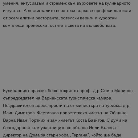
умения, ентусиазъм и стремеж към върховете на кулинарното
изкуство. А достигналите вече тези върхове професионалисти
от осем елитни ресторанта, хотелски вериги и курортни
комплекси пренесоха гостите в света на вълшебствата.
Кулинарният празник беше открит от проф. д-р Стоян Маринов,
съпредседател на Варненската туристическа камара.
Поздравителен адрес пристигна от министъра на туризма д-р
Илин Димитров. Фестивала приветстваха кметът на Община
Варна Иван Портних и зам.-кметът Коста Базитов. С думи на
благодарност към участниците се обърна Нели Вълева –
директор на Дома за стари хора „Гергана”, който ще бъде