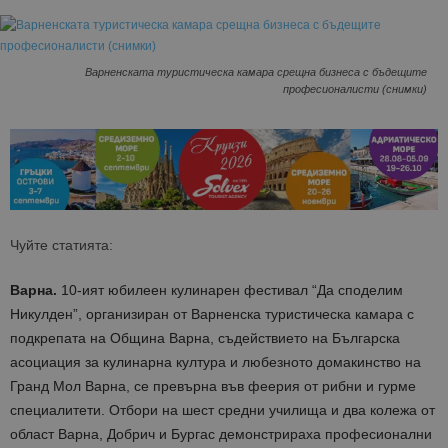
Варненската туристическа камара срещна бизнеса с бъдещите
професионалисти (снимки)
Чуйте статията:
Варна.
10-ият юбилеен кулинарен фестивал “Да споделим
Никулден”, организиран от Варненска туристическа камара с
подкрепата на Община Варна, съдействието на Българска
асоциация за кулинарна култура и любезното домакинство на
Гранд Мол Варна, се превърна във феерия от рибни и гурме
специалитети. Отбори на шест средни училища и два колежа от
област Варна, Добрич и Бургас демонстрираха професионални