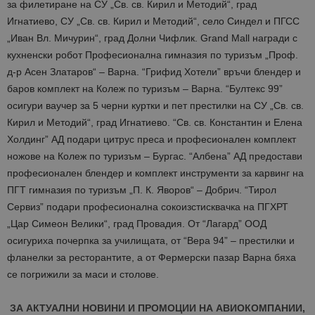
за филетиране на СУ „Св. св. Кирил и Методий“, град
Игнатиево, СУ „Св. св. Кирил и Методий“, село Синдел и ПГСС
„Иван Вл. Мичурин“, град Долни Чифлик. Grand Mall награди с
кухненски робот Професионална гимназия по туризъм „Проф.
д-р Асен Златаров“ – Варна. “Грифид Хотели” връчи блендер и
баров комплект на Колеж по туризъм – Варна. “Бултекс 99”
осигури ваучер за 5 черни куртки и пет престилки на СУ „Св. св.
Кирил и Методий“, град Игнатиево. “Св. св. Константин и Елена
Холдинг” АД подари цитрус преса и професионален комплект
ножове на Колеж по туризъм – Бургас. “Албена” АД предостави
професионален блендер и комплект инструменти за карвинг на
ПГТ гимназия по туризъм „П. К. Яворов“ – Добрич. “Тирол
Сервиз” подари професионална сокоизстисквачка на ПГХРТ
„Цар Симеон Велики“, град Провадия. От “Лагард” ООД
осигуриха почерпка за училищата, от “Вера 94” – престилки и
фланелки за ресторантите, а от Фермерски пазар Варна бяха
се погрижили за маси и столове.
ЗА АКТУАЛНИ НОВИНИ И ПРОМОЦИИ НА АВИОКОМПАНИИ,