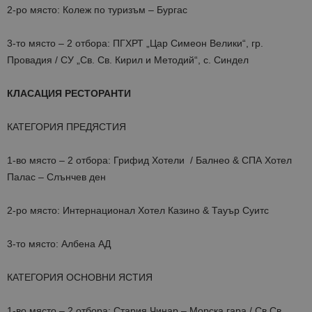
2-ро място: Колеж по туризъм – Бургас
3-то място – 2 отбора: ПГХРТ „Цар Симеон Велики“, гр.
Провадия / СУ „Св. Св. Кирил и Методий“, с. Синдел
КЛАСАЦИЯ РЕСТОРАНТИ
КАТЕГОРИЯ ПРЕДЯСТИЯ
1-во място – 2 отбора: Грифид Хотели / Балнео & СПА Хотел
Палас – Слънчев ден
2-ро място: Интернационал Хотел Казино & Тауър Суитс
3-то място: Албена АД
КАТЕГОРИЯ ОСНОВНИ ЯСТИЯ
1-во място – 2 отбора: Стария Чинар – Морска гара / Св.Св.