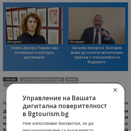
Интервю
Интервю
Галина Декова: Перник има
Анселмо Капороси: България
потенциал за културна
може да съчетае автентичния
дестинация
туризъм с технологиите на
бъдещето
ТАГОВЕ
„ДА СПОДЕЛИМ НИКУЛДЕН“
ВАРНА
ВАРНЕНСКА ТУРИСТИЧЕСКА КАМАРА
КУЛИНАРЕН ФЕСТИВАЛ
НИКУЛДЕН
×
Управление на Вашата
Предишна статия
Следваща статия
дигитална поверителност
Документална поредица
Времето лети: „България
в Bgtourism.bg
за първи път събира
Еър“ отбелязва 20-ата си
Ние използваме бисквитки, за да
историите на носовете
годишнина със
по Българското
специални изненади за
персонализираме съдържанието,