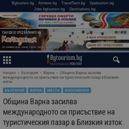
Bgtourism.bg
Airnews.bg
TravelTech.bg
Spatourism.bg
Jobs.bgtourism.bg
Destinations.bg
Начало
България
Варна
Община Варна засилва
международното си присъствие на туристическия пазар в Близкия
изток
БЪЛГАРИЯ
ВАРНА
МЕСТА
ИЗЛОЖЕНИЯ
Община Варна засилва
международното си присъствие на
туристическия пазар в Близкия изток