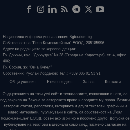
Национална информационна агенция Bgtourism.bg
Собственост на "Роял Комюникейшън" ЕООД, 205185996.
Адрес на редакцията за кореспонденция:
Гр. Добрич, бул. “Добруджа” № 28 (Сграда на Кадастъра), ет. 4, офис
406;
Гр. София, жк “Овча Купел”
Собственик: Руслан Йорданов; Тел.: +359 886 01 53 91
Общи условия
Етичен кодекс
За нас
Контакти
Съдържанието на този уеб сайт и технологиите, използвани в него, са
под закрила на Закона за авторското право и сродните му права. Всички
авторски статии, репортажи, интервюта и други текстови, графични и
видео материали, публикувани в сайта, са собственост на „Роял
Комюникейшън“ ЕООД, освен ако изрично е посочено друго. Допуска се
публикуване на текстови материали само след писмено съгласие на