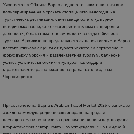
Участието на Община Варна е една от стъпките по пътя към
популяризиране на морската столица като целогодишна
туристическа дестинация, съчетаваща богато културно-
историческо наследство, благоприятен климат и природни
дадености, богата гама от възможности за отдих, бизнес и
туризъм. В рамките на представянето си на изложението Варна
поставя ключови акценти от туристическото си портфолио, с
фокус върху морския и развлекателния туризъм, балнео- и
уелнес услугите, многоликия културен календар и
стратегическото разположение на града, като вход към
Черноморието.
Присъствието на Варна в Arabian Travel Market 2025 е заявка за
засилено международно позициониране на града и
последователни политики за привличане на нови партньорства
в туристическия сектор, както и за утвърждаване на имиджа ѝ