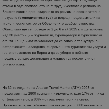
като модерен европейски туристически център. Следваща
стъпка в задълбочаването на сътрудничеството с региона на
Близкия изток е организирането на рекламно опознавателно
пътуване (
експедиентски тур
) за водещи представители на
туристическия сектор от Обединените арабски емирства.
Обиколката ще се проведе от 2 до 6 май 2025 г. и ще включва
над 30 участници – журналисти, туроператори и туристически
агенти. Те ще имат възможност да се запознаят с културно-
историческото наследство, съвременните туристически услуги и
гостоприемството на Варна и да се убедят в нейните
предимства като дестинация и маршрут за посетители от
Близкия изток.
На 32-то издание на Arabian Travel Market (ATM) 2025 се
представят над 2800 компании изложители, като 17% от тях са
от Близкия изток, а 83% – от различни части на света.
Прогнозите са, че събитието ще посрещне 55 000 посетители