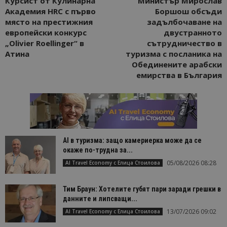
Курсист от Кулинарна
Министър Мирослав
Академия HRC с първо
Боршош обсъди
място на престижния
задълбочаване на
европейски конкурс
двустранното
„Olivier Roellinger“ в
сътрудничество в
Атина
туризма с посланика на
Обединените арабски
емирства в България
AI в туризма: защо камериерка може да се
окаже по-трудна за...
05/08/2026 08:28
AI Travel Economy с Елица Стоилова
Тим Браун: Хотелите губят пари заради грешки в
данните и липсващи...
13/07/2026 09:02
AI Travel Economy с Елица Стоилова