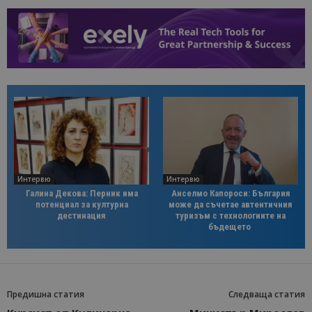
Интервю
Интервю
Галина Декова: Перник има
Анселмо Капороси: България
потенциал за културна
може да съчетае автентичния
дестинация
туризъм с технологиите на
бъдещето
Предишна статия
Следваща статия