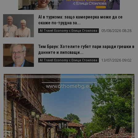
AI в туризма: защо камериерка може да се
окаже по-трудна за...
05/08/2026 08:28
AI Travel Economy с Елица Стоилова
Тим Браун: Хотелите губят пари заради грешки в
данните и липсващи...
13/07/2026 09:02
AI Travel Economy с Елица Стоилова