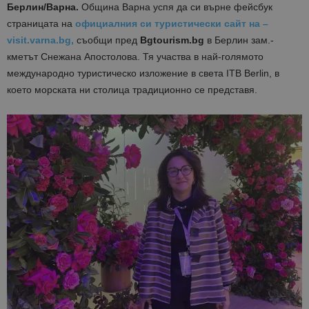
Берлин/Варна.
Община Варна успя да си върне фейсбук
страницата на
официалния си туристически сайт на –
visit.varna.bg,
съобщи пред
Bgtourism.bg
в Берлин зам.-
кметът Снежана Апостолова. Тя участва в най-голямото
международно туристическо изложение в света ITB Berlin, в
което морската ни столица традиционно се представя.