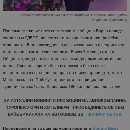
Снежана Апостолова на щанда на България на ITB Berlin/Снимка Руслан
Йорданов, Bgtourism.bg
Припомняме ви, че през септември м.г. община Варна подаде
сигнал към ГДБОП, че неизвестни лица са хакнали фейсбук
страницата. В нея всекидневно се качваха видеа с неприлично
съдържание, което вече е изтрито. Близо 6 месеца отне на
Общината, за да получи отново достъп до административния
панел. През това време бяха използвани бяха всички
възможности за връщане на правата върху страницата, които
Меtа позволява. Фейсбук страницата на официалния
туристически сайта на Варна има 186 хиляди последователи.
ЗА АКТУАЛНИ НОВИНИ И ПРОМОЦИИ НА АВИОКОМПАНИИ,
ТУРОПЕРАТОРИ И ХОТЕЛИЕРИ - ПРИСЪЕДИНЕТЕ СЕ КЪМ
ВАЙБЪР КАНАЛА НА BGTOURISM.BG -
ВКЛЮЧИ СЕ ТУК
!
Последвайте ни за още актуални новини
в
Google News