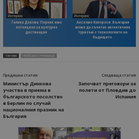
Интервю
Интервю
Галина Декова: Перник има
Анселмо Капороси: България
потенциал за културна
може да съчетае автентичния
дестинация
туризъм с технологиите на
бъдещето
ТАГОВЕ
ФЕЙСБУК СТРАНИЦА
Предишна статия
Следваща статия
Министър Динкова
Започват преговори за
участва в приема в
полети от Пловдив до
българското посолство
Испания
в Берлин по случай
националния празник на
България