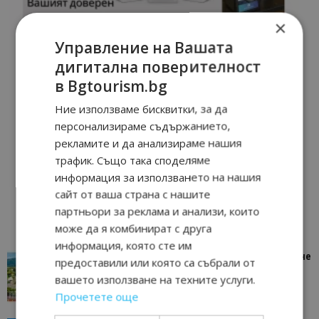
×
Управление на Вашата
дигитална поверителност
в Bgtourism.bg
Ние използваме бисквитки, за да
персонализираме съдържанието,
рекламите и да анализираме нашия
трафик. Също така споделяме
информация за използването на нашия
сайт от ваша страна с нашите
партньори за реклама и анализи, които
може да я комбинират с друга
информация, която сте им
“Пощенска картичка от…”: Петрич – Изживяване
предоставили или която са събрали от
отвъд очакваното
вашето използване на техните услуги.
11/07/2026 11:22
Петрич
Прочетете още