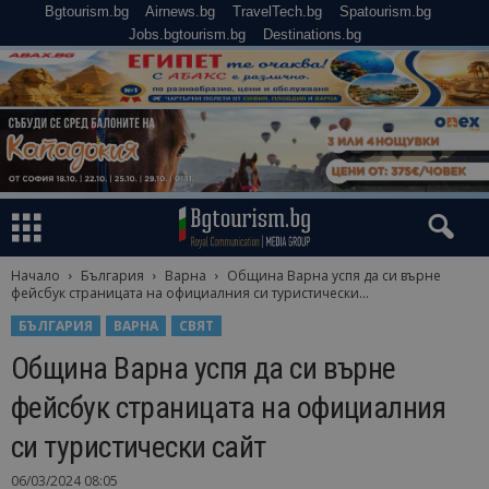
Bgtourism.bg
Airnews.bg
TravelTech.bg
Spatourism.bg
Jobs.bgtourism.bg
Destinations.bg
Начало
България
Варна
Община Варна успя да си върне
фейсбук страницата на официалния си туристически...
БЪЛГАРИЯ
ВАРНА
СВЯТ
Община Варна успя да си върне
фейсбук страницата на официалния
си туристически сайт
06/03/2024 08:05