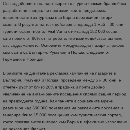
Със съдействието на партньорите от туристическия бранш бяха
разработени специални програми, които представиха
възможностите
за туризъм във Варна през всички четири
сезона.
В резултат на тези действия в периода 1 май – 30 юни
туристическият портал Visit Varna отчита над 182 000 сесии,
като повече от 80% от потребителите взаимодействат активно
със съдържанието. Основните международни пазари с трафик
към сайта са България, Румъния и Полша, следвани от
Германия и Франция.
В рамките на дигитална рекламна кампания на пазарите в
България, Румъния и Полша, проведена между 5 и 30 юни, е
отчетен ръст от близо 20% в трафика и почти двойно
увеличение на ангажираните посещения спрямо същия период
на предходната година. Кампанията в социалните мрежи
реализира над 690 000 показвания на рекламните послания и
генерира близо 15 000 посещения към туристическия портал,
което показва висок интерес към Варна и ефективно използване
на рекламния бюджет.