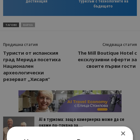
дестинация
туризъм с технологиите на
бъдещето
ТАГОВЕ
ВАРНА
Предишна статия
Следваща статия
Туристи от испанския
The Mill Boutique Hotel с
град Мерида посетиха
ексклузивни оферти за
Национален
своите първи гости
археологически
резерват „Хисаря“
AI в туризма: защо камериерка може да се
окаже по-трудна за...
×
05/08/2026 08:28
AI Travel Economy с Елица Стоилова