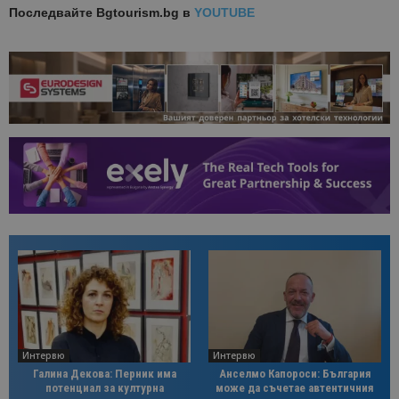
Последвайте
Bgtourism.bg в
YOUTUBE
Интервю
Интервю
Галина Декова: Перник има
Анселмо Капороси: България
потенциал за културна
може да съчетае автентичния