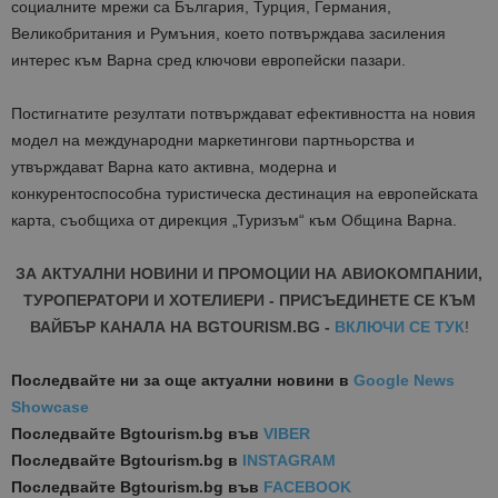
социалните мрежи са България, Турция, Германия,
Великобритания и Румъния, което потвърждава засиления
интерес към Варна сред ключови европейски пазари.
Постигнатите резултати потвърждават ефективността на новия
модел на международни маркетингови партньорства и
утвърждават Варна като активна, модерна и
конкурентоспособна туристическа дестинация на европейската
карта
, съобщиха от дирекция „Туризъм“ към Община Варна
.
ЗА АКТУАЛНИ НОВИНИ И ПРОМОЦИИ НА АВИОКОМПАНИИ,
ТУРОПЕРАТОРИ И ХОТЕЛИЕРИ - ПРИСЪЕДИНЕТЕ СЕ КЪМ
ВАЙБЪР КАНАЛА НА BGTOURISM.BG -
ВКЛЮЧИ СЕ ТУК
!
Последвайте ни за още актуални новини
в
Google News
Showcase
Последвайте
Bgtourism.bg във
VIBER
Последвайте
Bgtourism.bg в
INSTAGRAM
Последвайте
Bgtourism.bg във
FACEBOOK