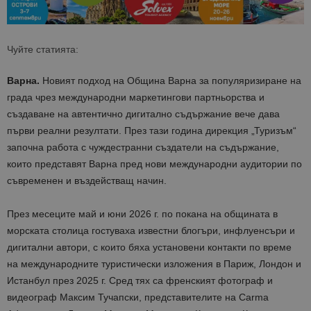
Чуйте статията:
Варна.
Новият подход на Община Варна за популяризиране на
града чрез международни маркетингови партньорства и
създаване на автентично дигитално съдържание вече дава
първи реални резултати. През тази година дирекция „Туризъм“
започна работа с чуждестранни създатели на съдържание,
които представят Варна пред нови международни аудитории по
съвременен и въздействащ начин.
През
месеците
май и юни 2026 г. по покана на
о
бщината в
морската столица гостуваха известни блогъри, инфлуенсъри и
дигитални автори, с които бяха установени контакти по време
на международните туристически изложения в Париж, Лондон и
Истанбул през 2025 г.
Сред тях са френският фотограф и
видеограф
Максим Тучапски
, представителите на Carma