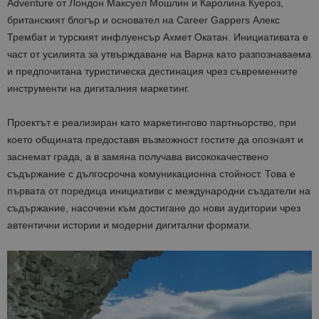
Adventure от Лондон Максуел Мошлин и Каролина Куероз,
британският блогър и основател на Career Gappers Алекс
Трембат
и
т
урският инфлуенсър Ахмет Окатан.
Инициативата е
част от усилията за утвърждаване на Варна като разпознаваема
и предпочитана туристическа дестинация чрез съвременните
инструменти на дигиталния маркетинг.
Проектът е реализиран като маркетингово партньорство, при
което общината предоставя възможност гостите да опознаят и
заснемат града, а в замяна получава висококачествено
съдържание с дългосрочна комуникационна стойност. Това е
първата от поредица инициативи с международни създатели на
съдържание, насочени към достигане до нови аудитории чрез
автентични истории и модерни дигитални формати.