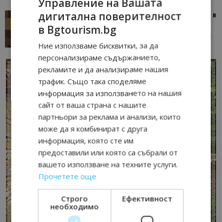
Управление на Вашата
дигитална поверителност
Тим Браун: Хотелите губят пари заради грешки в
данните и липсващи...
в Bgtourism.bg
13/07/2026 09:02
AI Travel Economy с Елица Стоилова
Ние използваме бисквитки, за да
персонализираме съдържанието,
рекламите и да анализираме нашия
трафик. Също така споделяме
информация за използването на нашия
сайт от ваша страна с нашите
партньори за реклама и анализи, които
може да я комбинират с друга
информация, която сте им
предоставили или която са събрали от
вашето използване на техните услуги.
Прочетете още
Строго
Ефективност
необходимо