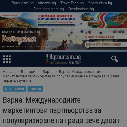
Bgtourism.bg
Airnews.bg
TravelTech.bg
Spatourism.bg
Jobs.bgtourism.bg
Destinations.bg
Начало
България
Варна
Варна: Международните
маркетингови партньорства за популяризиране на града вече дават
първи резултати
БЪЛГАРИЯ
ВАРНА
Варна: Международните
маркетингови партньорства за
популяризиране на града вече дават