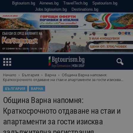
Bgtourism.bg
Airnews.bg
TravelTech.bg
Spatourism.bg
Jobs.bgtourism.bg
Destinations.bg
Начало
България
Варна
Община Варна напомня:
Краткосрочното отдаване на стаи и апартаменти за гости изисква...
БЪЛГАРИЯ
ВАРНА
Община Варна напомня:
Краткосрочното отдаване на стаи и
апартаменти за гости изисква
задължителна регистрация