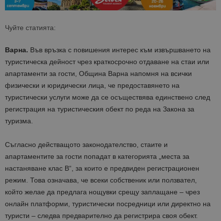
Чуйте статията:
Варна.
Във връзка с повишения интерес към извършването на
туристическа дейност чрез краткосрочно отдаване на стаи или
апартаменти за гости, Община Варна напомня на всички
физически и юридически лица, че предоставянето на
туристически услуги може да се осъществява единствено след
регистрация на туристическия обект по реда на Закона за
туризма.
Съгласно действащото законодателство, стаите и
апартаментите за гости попадат в категорията „места за
настаняване клас В“, за които е предвиден регистрационен
режим. Това означава, че всеки собственик или ползвател,
който
желае да
предлага нощувки срещу заплащане – чрез
онлайн платформи, туристически посредници или директно на
туристи – следва предварително да регистрира своя обект.