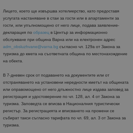
Лицето, което ще извършва хотелиерство, като предоставя
услугата настаняване в стаи за гости или в апартаменти за
гости, или упълномощено от него лице
,
подава заявление-
декларация по
образец
в Център за информационно
обслужване при община Варна или на електронен адрес
adm_obsluzhvane@varna.bg
съгласно чл. 129а от Закона за
туризма до кмета на съответната община по местонахождение
на обекта.
В 7-дневен срок от подаването на докумен
тите или от
отстраняването на установени нередности кметът на общината
или оправомощено от него длъжностно лице издава заповед за
регистрация и удостоверение по чл. 128, ал. 4 от Закона за
туризма. Заповедта се вписва в Националния туристически
регистър. За регистрацията и вписването на промени се
събират такси съгласно тарифата по чл. 69, ал. 3 от Закона за
туризма.