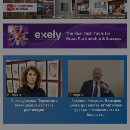
Интервю
Интервю
Галина Декова: Перник има
Анселмо Капороси: България
потенциал за културна
може да съчетае автентичния
дестинация
туризъм с технологиите на
бъдещето