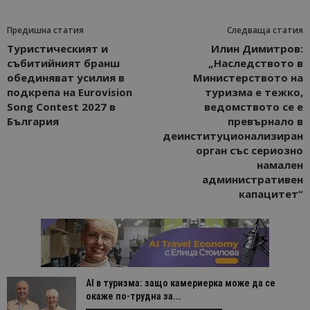
Предишна статия
Следваща статия
Туристическият и
Илин Димитров:
събитийният бранш
„Наследството в
обединяват усилия в
Министерството на
подкрепа на Eurovision
туризма е тежко,
Song Contest 2027 в
ведомството се е
България
превърнало в
деинституционализиран
орган със сериозно
намален
административен
капацитет“
AI в туризма: защо камериерка може да се
окаже по-трудна за...