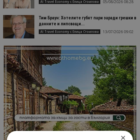
05/08/2026 08:28
AI Travel Economy с Елица Стоилова
Тим Браун: Хотелите губят пари заради грешки в
данните и липсващи...
13/07/2026 09:02
AI Travel Economy с Елица Стоилова
×