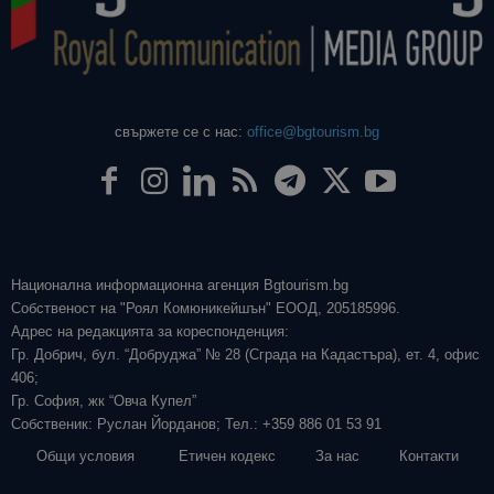
свържете се с нас:
office@bgtourism.bg
Национална информационна агенция Bgtourism.bg
Собственост на "Роял Комюникейшън" ЕООД, 205185996.
Адрес на редакцията за кореспонденция:
Гр. Добрич, бул. “Добруджа” № 28 (Сграда на Кадастъра), ет. 4, офис
406;
Гр. София, жк “Овча Купел”
Собственик: Руслан Йорданов; Тел.: +359 886 01 53 91
Общи условия
Етичен кодекс
За нас
Контакти