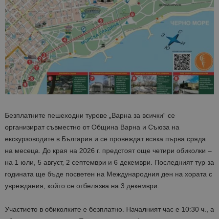
Безплатните пешеходни турове „Варна за всички“ се
организират съвместно от Община Варна и Съюза на
екскурзоводите в България и се провеждат всяка първа сряда
на месеца. До края на 2026 г. предстоят още четири обиколки –
на 1 юли, 5 август, 2 септември и 6 декември
. Последният тур за
годината ще бъде посветен на Международния ден на хората с
увреждания, който се отбелязва на 3 декември.
Участие
то в обиколките е безплатно
. Началният час е 10:30 ч., а