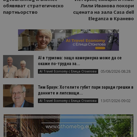
обявяват стратегическо
Лили Иванова покори
партньорство
сцената на зала Casa dell
Eleganza в Кранево
AI в туризма: защо камериерка може да се
окаже по-трудна за...
05/08/2026 08:28
AI Travel Economy с Елица Стоилова
Тим Браун: Хотелите губят пари заради грешки в
данните и липсващи...
13/07/2026 09:02
AI Travel Economy с Елица Стоилова