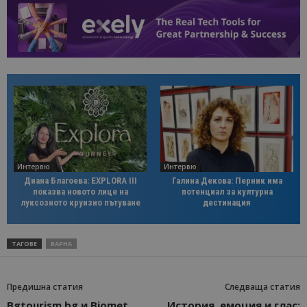
Интервю
Интервю
Диана Благоева: EXPLORA III
Галина Декова: Перник има
показва новото лице на
потенциал за културна
луксозното круизно пътуване
дестинация
ТАГОВЕ
ВАРНА
Предишна статия
Следваща статия
Bgtourism.bg и Biomet
История, емоция и глас: