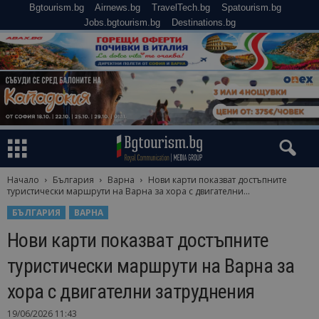
Bgtourism.bg
Airnews.bg
TravelTech.bg
Spatourism.bg
Jobs.bgtourism.bg
Destinations.bg
Начало
България
Варна
Нови карти показват достъпните
туристически маршрути на Варна за хора с двигателни...
БЪЛГАРИЯ
ВАРНА
Нови карти показват достъпните
туристически маршрути на Варна за
хора с двигателни затруднения
19/06/2026 11:43