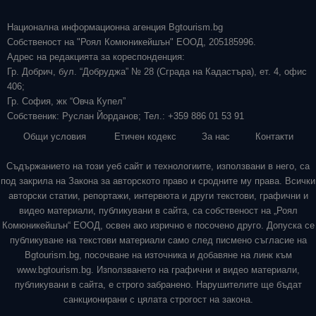
Национална информационна агенция Bgtourism.bg
Собственост на "Роял Комюникейшън" ЕООД, 205185996.
Адрес на редакцията за кореспонденция:
Гр. Добрич, бул. “Добруджа” № 28 (Сграда на Кадастъра), ет. 4, офис
406;
Гр. София, жк “Овча Купел”
Собственик: Руслан Йорданов; Тел.: +359 886 01 53 91
Общи условия
Етичен кодекс
За нас
Контакти
Съдържанието на този уеб сайт и технологиите, използвани в него, са
под закрила на Закона за авторското право и сродните му права. Всички
авторски статии, репортажи, интервюта и други текстови, графични и
видео материали, публикувани в сайта, са собственост на „Роял
Комюникейшън“ ЕООД, освен ако изрично е посочено друго. Допуска се
публикуване на текстови материали само след писмено съгласие на
Bgtourism.bg, посочване на източника и добавяне на линк към
www.bgtourism.bg. Използването на графични и видео материали,
публикувани в сайта, е строго забранено. Нарушителите ще бъдат
санкционирани с цялата строгост на закона.