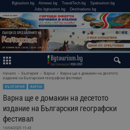
Bgtourism.bg
Airnews.bg
TravelTech.bg
Spatourism.bg
Jobs.bgtourism.bg
Destinations.bg
Начало
България
Варна
Варна ще е домакин на десетото
издание на Българския географски фестивал
БЪЛГАРИЯ
ВАРНА
Варна ще е домакин на десетото
издание на Българския географски
фестивал
16/04/2025 15:43