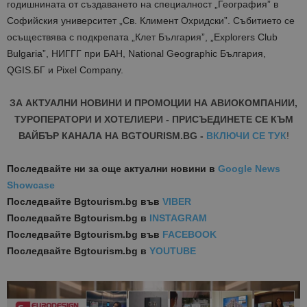
годишнината от създаването на специалност „География” в
Софийския университет „Св. Климент Охридски”. Събитието се
осъществява с подкрепата „Клет България”, „Explorers Club
Bulgaria”, НИГГГ при БАН, National Geographic България,
QGIS.БГ и Pixel Company.
ЗА АКТУАЛНИ НОВИНИ И ПРОМОЦИИ НА АВИОКОМПАНИИ,
ТУРОПЕРАТОРИ И ХОТЕЛИЕРИ - ПРИСЪЕДИНЕТЕ СЕ КЪМ
ВАЙБЪР КАНАЛА НА BGTOURISM.BG -
ВКЛЮЧИ СЕ ТУК
!
Последвайте ни за още актуални новини
в
Google News
Showcase
Последвайте
Bgtourism.bg във
VIBER
Последвайте
Bgtourism.bg в
INSTAGRAM
Последвайте
Bgtourism.bg във
FACEBOOK
Последвайте
Bgtourism.bg в
YOUTUBE