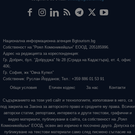
Национална информационна агенция Bgtourism.bg
Собственост на "Роял Комюникейшън" ЕООД, 205185996.
Адрес на редакцията за кореспонденция:
Гр. Добрич, бул. “Добруджа” № 28 (Сграда на Кадастъра), ет. 4, офис
406;
Гр. София, жк “Овча Купел”
Собственик: Руслан Йорданов; Тел.: +359 886 01 53 91
Общи условия
Етичен кодекс
За нас
Контакти
Съдържанието на този уеб сайт и технологиите, използвани в него, са
под закрила на Закона за авторското право и сродните му права. Всички
авторски статии, репортажи, интервюта и други текстови, графични и
видео материали, публикувани в сайта, са собственост на „Роял
Комюникейшън“ ЕООД, освен ако изрично е посочено друго. Допуска се
публикуване на текстови материали само след писмено съгласие на