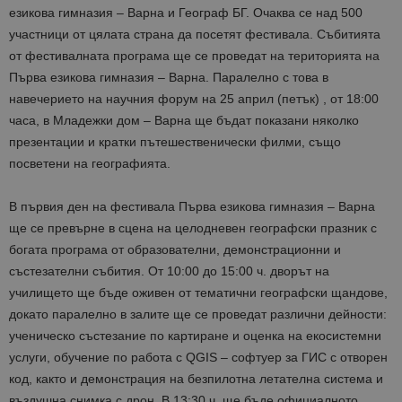
езикова гимназия – Варна и Географ БГ. Очаква се над 500
участници от цялата страна да посетят фестивала. Събитията
от фестивалната програма ще се проведат на територията на
Първа езикова гимназия – Варна. Паралелно с това в
навечерието на научния форум на 25 април (петък) , от 18:00
часа, в Младежки дом – Варна ще бъдат показани няколко
презентации и кратки пътешественически филми, също
посветени на географията.
В първия ден на фестивала Първа езикова гимназия – Варна
ще се превърне в сцена на целодневен географски празник с
богата програма от образователни, демонстрационни и
състезателни събития. От 10:00 до 15:00 ч. дворът на
училището ще бъде оживен от тематични географски щандове,
докато паралелно в залите ще се проведат различни дейности:
ученическо състезание по картиране и оценка на екосистемни
услуги, обучение по работа с QGIS – софтуер за ГИС с отворен
код, както и демонстрация на безпилотна летателна система и
въздушна снимка с дрон. В 13:30 ч. ще бъде официалното