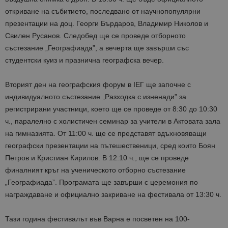
откриване на събитието, последвано от научнопопулярни
презентации на доц. Георги Бърдаров, Владимир Николов и
Свилен Русанов. Следобед ще се проведе отборното
състезание „Географиада”, а вечерта ще завърши със
студентски куиз и празнична географска вечер.
Вторият ден на географския форум в
I
ЕГ ще започне с
индивидуалното състезание „Разходка с изненади” за
регистрирани участници, което ще се проведе от 8:30 до 10:30
ч., паралелно с холистичен семинар за учители в Актовата зала
на гимназията. От 11:00 ч. ще се представят вдъхновяващи
географски презентации на пътешественици, сред които Боян
Петров и Кристиан Кирилов. В 12:10 ч., ще се проведе
финалният кръг на ученическото отборно състезание
„Географиада”. Програмата ще завърши с церемония по
награждаване и официално закриване на фестивала от 13:30 ч.
Тази година фестивалът във Варна е посветен на 100-