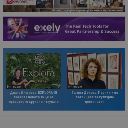
Интервю
Интервю
Диана Благоева: EXPLORA III
Галина Декова: Перник има
показва новото лице на
потенциал за културна
луксозното круизно пътуване
дестинация