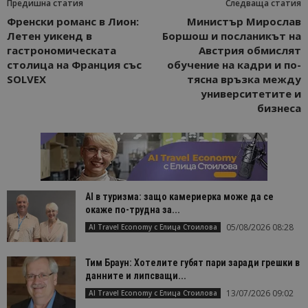
Предишна статия
Следваща статия
Френски романс в Лион:
Министър Мирослав
Летен уикенд в
Боршош и посланикът на
гастрономическата
Австрия обмислят
столица на Франция със
обучение на кадри и по-
SOLVEX
тясна връзка между
университетите и
бизнеса
AI в туризма: защо камериерка може да се
окаже по-трудна за...
05/08/2026 08:28
AI Travel Economy с Елица Стоилова
Тим Браун: Хотелите губят пари заради грешки в
данните и липсващи...
13/07/2026 09:02
AI Travel Economy с Елица Стоилова