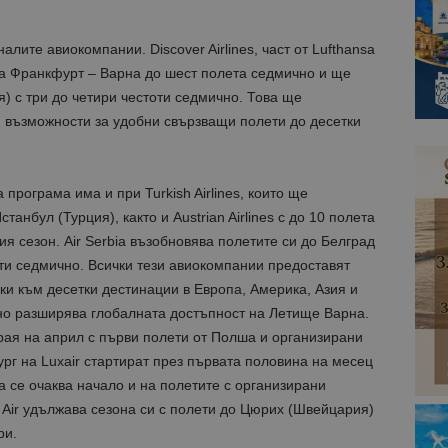
Доставчик
Доставчик
/
/
Домейн
Валиден
Валиден до
Описание
алите авиокомпании. Discover Airlines, част от Lufthansa
Описание
Домейн
до
та Франкфурт – Варна до шест полета седмично и ще
ue
1 година 1 месец
Използва се за съхраняване на
StatCounter Ltd
.bgtourism.bg
1 година
Тази бисквитка се използва, за да се определи
StatCounter
) с три до четири честоти седмично. Това ще
1 месец
уникален за сайта чрез присвояване на уникал
.statcounter.com
помага за проследяване на посетителите на н
 възможности за удобни свързващи полети до десетки
взаимодействие с уебсайта за статистически ц
Декларацията за поверителност на Google
1 година
Тази бисквитка е зададена от StatCounter, за 
StatCounter
1 месец
сте за първи път или завръщащ се посетител.
Ltd
.statcounter.com
програма има и при Turkish Airlines, които ще
анбул (Турция), както и Austrian Airlines с до 10 полета
.bgtourism.bg
1 година
Тази бисквитка се използва от Google Analytics
1 месец
състоянието на сесията.
я сезон. Air Serbia възобновява полетите си до Белград
.bgtourism.bg
1 година
Тази бисквитка се използва от Google Analytics
оти седмично. Всички тези авиокомпании предоставят
1 месец
състоянието на сесията.
и към десетки дестинации в Европа, Америка, Азия и
.bgtourism.bg
1 година
Тази бисквитка се използва от Google Analytics
лно разширява глобалната достъпност на Летище Варна.
1 месец
състоянието на сесията.
рая на април с първи полети от Полша и организирани
1 година
Името на тази бисквитка е свързано с Google Un
Google LLC
ург на Luxair стартират през първата половина на месец
1 месец
което е значителна актуализация на по-често 
.bgtourism.bg
услуга за анализ на Google. Тази бисквитка се 
а се очаква начало и на полетите с организирани
разграничаване на уникални потребители чре
произволно генериран номер като идентифика
s Air удължава сезона си с полети до Цюрих (Швейцария)
Той се включва във всяка заявка за страница в
използва за изчисляване на данни за посетите
ри.
кампании за отчетите за анализ на сайтовете.