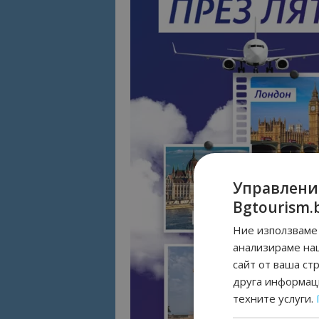
Управлени
Bgtourism.
Ние използваме 
анализираме на
сайт от ваша ст
друга информаци
техните услуги.