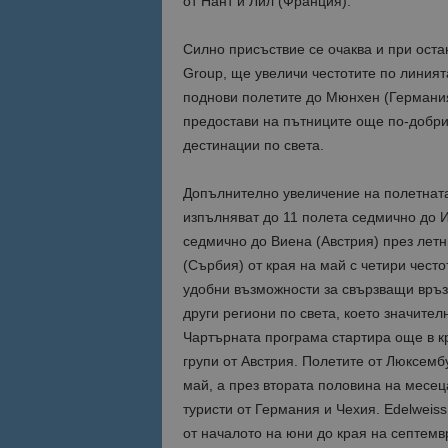
от Нант и Лил (Франция).
Име
Силно присъствие се очаква и при остан
Име
Group, ще увеличи честотите по линия
sc_is_visitor_uniq
is_visitor_unique
поднови полетите до Мюнхен (Германия
предостави на пътниците още по-добри
дестинации по света.
is_unique
Допълнително увеличение на полетната 
изпълняват до 11 полета седмично до Ист
_ga_B09EBBY8PY
седмично до Виена (Австрия) през летни
_ga_WXPDN4HSCV
(Сърбия) от края на май с четири чест
удобни възможности за свързващи връзк
_ga_FK650GXHRZ
други региони по света, което значите
Чартърната програма стартира още в к
_ga
групи от Австрия. Полетите от Люксемб
май, а през втората половина на мeсeц
туристи от Германия и Чехия. Edelweis
от началото на юни до края на септемв