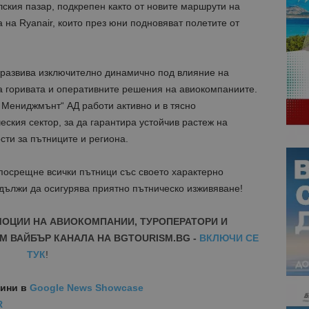
ския пазар, подкрепен както от новите маршрути на
а на Ryanair, които през юни подновяват полетите от
развива изключително динамично под влияние на
а горивата и оперативните решения на авиокомпаниите.
 Мениджмънт“ АД работи активно и в тясно
еския сектор, за да гарантира устойчив растеж на
ти за пътниците и региона.
посрещне всички пътници със своето характерно
дължи да осигурява приятно пътническо изживяване!
МОЦИИ НА АВИОКОМПАНИИ, ТУРОПЕРАТОРИ И
М ВАЙБЪР КАНАЛА НА BGTOURISM.BG -
ВКЛЮЧИ СЕ
ТУК
!
вини
в
Google News Showcase
R