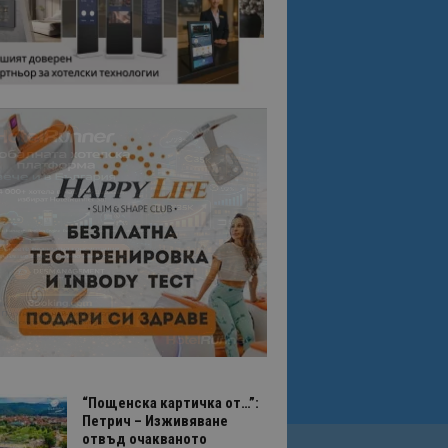
“Пощенска картичка от…”:
Петрич – Изживяване
отвъд очакваното