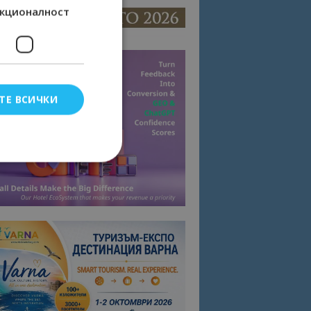
кционалност
ТЕ ВСИЧКИ
елско влизане и
тки.
омните съгласието
квитки на сайта.