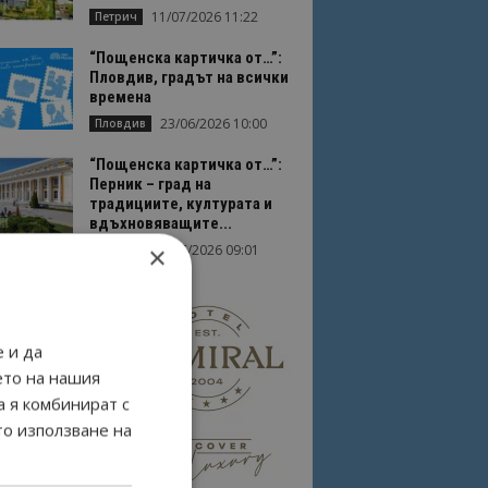
11/07/2026 11:22
Петрич
“Пощенска картичка от…”:
Пловдив, градът на всички
времена
23/06/2026 10:00
Пловдив
“Пощенска картичка от…”:
Перник – град на
традициите, културата и
вдъхновяващите...
×
17/06/2026 09:01
Перник
 и да
ето на нашия
а я комбинират с
то използване на