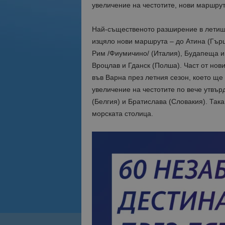
увеличение на честотите, нови маршрут
Най-същественото разширение в летищно
изцяло нови маршрута – до Атина (Гърц
Рим /Фиумичино/ (Италия), Будапеща и
Вроцлав и Гданск (Полша). Част от нов
във Варна през летния сезон, което ще 
увеличение на честотите по вече утвъ
(Белгия) и Братислава (Словакия). Та
морската столица.