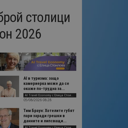
брой столици
зон 2026
AI в туризма: защо
камериерка може да се
окаже по-трудна за...
AI Travel Economy с Елица Стоилова
05/08/2026 08:28
Тим Браун: Хотелите губят
пари заради грешки в
данните и липсващи...
AI Travel Economy с Елица Стоилова