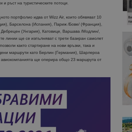
и и ръст на туристическите потоци.
то портфолио идва от Wizz Air, които обявяват 10
ия), Барселона (Испания), Париж /Бове/ (Франция),
 Дебрецен (Унгария), Катовице, Варшава /Модлин/,
ите линии ще се изпълняват с трети базиран самолет
позволи както стартиране на нови връзки, така и
рдени маршрути като Берлин (Германия), Шарлероа
ка авиокомпанията ще оперира общо 23 маршрута от