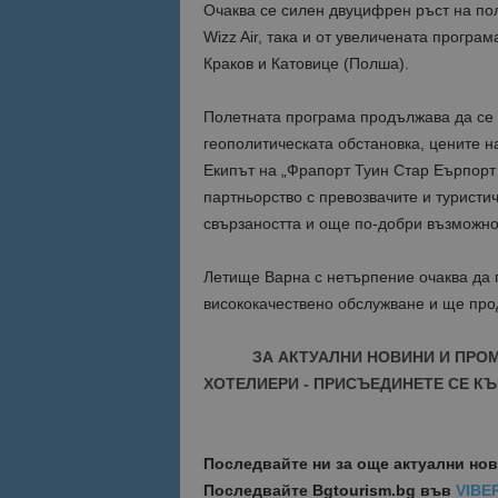
Очаква се силен двуцифрен ръст на пол
Wizz Air, така и от увеличената програм
Краков и Катовице (Полша).
Полетната програма продължава да се 
геополитическата обстановка, цените н
Екипът на „Фрапорт Туин Стар Еърпорт
партньорство с превозвачите и туристич
свързаността и още по-добри възможнос
Летище Варна с нетърпение очаква да 
висококачествено обслужване и ще про
ЗА АКТУАЛНИ НОВИНИ И ПРО
ХОТЕЛИЕРИ - ПРИСЪЕДИНЕТЕ СЕ КЪ
Последвайте ни за още актуални но
Последвайте
Bgtourism.bg във
VIBE