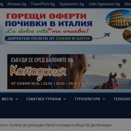
bg
Airnews.bg
TravelTech.bg
Spatourism.bg
Jobs.bgtourism.bg
Des
МЕСТА
СЪБИТИЕН ТУРИЗЪМ
ТУРОПЕРАТОРИ
ТЕХНОЛО
на с полети до рекорден брой столици и общо 60 дестинации...