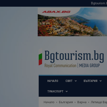
Bgtourism.
B
g
t
o
u
r
i
НАЧАЛО
СВЯТ
БЪЛГАРИЯ
s
m
.
ТРАНСПОРТ
b
g
Начало
България
Варна
Летище Вар
–