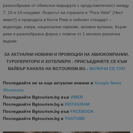
разнообразие от обиколни маршрути с продължителност между
7, 10 и 14 нощувки. Лозунгът на страната е “Pura Vida!” (Чист
живот!) и природата в Коста Рика е нейният стандарт –
водопади, езера, национални паркове, активни вулкани, бързи
реки и разнообразна фауна с повече от 1 милион различни
видове.
ЗА АКТУАЛНИ НОВИНИ И ПРОМОЦИИ НА АВИОКОМПАНИИ,
ТУРОПЕРАТОРИ И ХОТЕЛИЕРИ - ПРИСЪЕДИНЕТЕ СЕ КЪМ
ВАЙБЪР КАНАЛА НА BGTOURISM.BG -
ВКЛЮЧИ СЕ ТУК
!
Последвайте ни за още актуални новини
в
Google News
Showcase
Последвайте
Bgtourism.bg във
VIBER
Последвайте
Bgtourism.bg в
INSTAGRAM
Последвайте
Bgtourism.bg във
FACEBOOK
Последвайте
Bgtourism.bg в
YOUTUBE