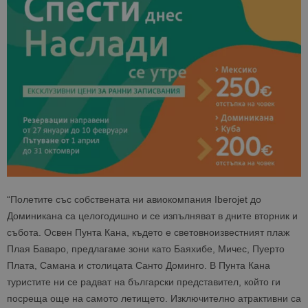
“Полетите със собствената ни авиокомпания Iberojet до
Доминикана са целогодишно и се изпълняват в дните вторник и
събота. Освен Пунта Кана, където е световноизвестният плаж
Плая Баваро, предлагаме зони като Баяхибе, Мичес, Пуерто
Плата, Самана и столицата Санто Доминго. В Пунта Кана
туристите ни се радват на български представител, който ги
посреща още на самото летището. Изключително атрактивни са