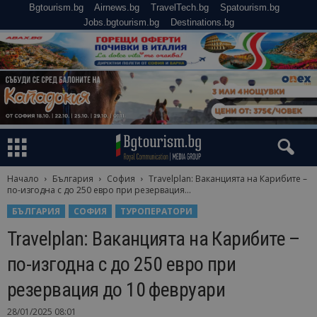
Bgtourism.bg
Airnews.bg
TravelTech.bg
Spatourism.bg
Jobs.bgtourism.bg
Destinations.bg
Начало
България
София
Travelplan: Ваканцията на Карибите –
по-изгодна с до 250 евро при резервация...
БЪЛГАРИЯ
СОФИЯ
ТУРОПЕРАТОРИ
Travelplan: Ваканцията на Карибите –
по-изгодна с до 250 евро при
резервация до 10 февруари
28/01/2025 08:01