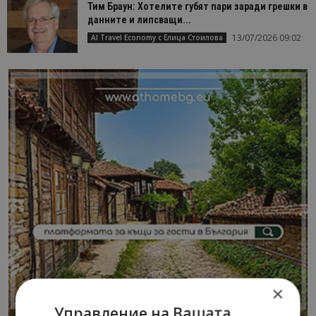
Тим Браун: Хотелите губят пари заради грешки в
данните и липсващи...
13/07/2026 09:02
AI Travel Economy с Елица Стоилова
×
Управление на Вашата