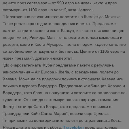
цените през септември – от 990 евро на човек, както и през
октомври -от 1100 евро на човек”, каза Цолова.
“Целогодишно се изпълняват полетите на Iberojet до Мексико.
Те се реализират в дните понеделник и петък. Предлагаме
пакети за трите основни зони: Канкун, известен със своя пищен
нощен живот, Ривиера Мая – с големите хотелски комплекси и
резорти, както и Коста Мухерес – зона в подем, където хотелите
са заобиколени от джунгла и бял пясък. Цените от 1105 евро на
човек през май”, допълни експертът.
“До очарователната Куба предлагаме пакети с регулярна
авиокомпания – Air Europa и Iberia, с всекидневни полети до
Хавана. Може да се предложи почивка в столицата Хавана или
почивка в курорта Варадеро. Предлагаме комбинация Хавана и
Варадеро, като броя на нощувките и хотелите са по желание на
туристите. От юни до септември нашата чартърна компания
Iberojet лети до Санта Клара, като предлагаме почивки в
Тринидад или Кайо Санта Мария”, посочи още Цолова.
Тя припомни за целогодишните полети до атрактивната Коста
Рика в дните вторник и събота.
Тravelplan
предлага голямо