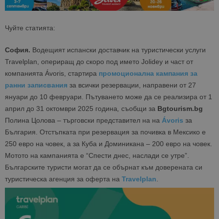
Чуйте статията:
София.
Водещият испански доставчик на туристически услуги
Travelplan, опериращ до скоро под името Jolidey и част от
компанията Ávoris, стартира
промоционална кампания за
ранни записвания
за всички резервации, направени от 27
януари до 10 февруари. Пътуването може да се реализира от 1
април до 31 октомври 2025 година
,
съобщи за
Bgtourism.bg
Полина Цолова – търговски представител на на
Ávoris
за
България. Отстъпката при резервация за почивка в Мексико е
250 евро на човек, а за Куба и Доминикана – 200 евро на човек.
Мотото на кампанията е “Спести днес, наслади се утре”.
Българските туристи могат да се обърнат към доверената си
туристическа агенция за оферта на
Travelplan
.