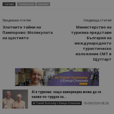
ТАГОВЕ
TRAVELPLAN
КАРИБИ
Предишна статия
Следваща статия
Златните тайни на
Министерство на
Пампорово: Молекулата
туризма представи
на щастието
България на
международното
туристическо
изложение CMT в
Щутгарт
AI в туризма: защо камериерка може да се
окаже по-трудна за...
05/08/2026 08:28
AI Travel Economy с Елица Стоилова