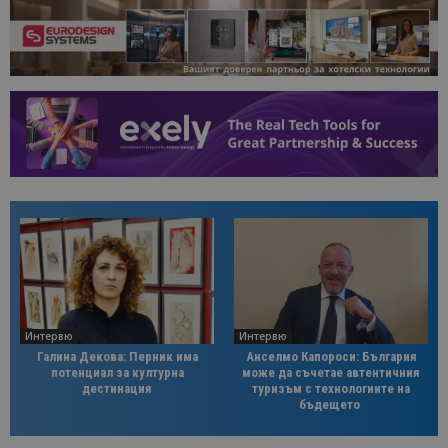
Интервю
Интервю
Галина Декова: Перник има
Анселмо Капороси: България
потенциал за културна
може да съчетае автентичния
дестинация
туризъм с технологиите на
бъдещето