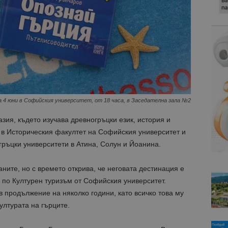
а 4 юни в Софийския университет, от 18 часа, в Заседателна зала №2
зия, където изучав
а
древногръцки
език
, история и
 в
И
сторическия факултет на Софийския университет и
 гръцки университети в Атина, Солун и
Йоанина
.
аните, но с времето открива, че неговата дестинация е
н по
К
ултурен туризъм от
Софийския университет
.
 в продължение на няколко години
, като всичко това му
ултурата на гърците.