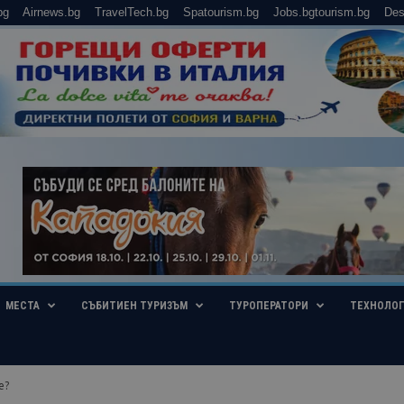
bg
Airnews.bg
TravelTech.bg
Spatourism.bg
Jobs.bgtourism.bg
Des
МЕСТА
СЪБИТИЕН ТУРИЗЪМ
ТУРОПЕРАТОРИ
ТЕХНОЛО
е?