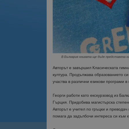
В България книгата ще бъде представена н
Авторът е завършил Класическата гимна
култура.
Продължава образованието си
участва в различни езикови програми в
Георги работи като екскурзовод из Балк
Гърция. Придобива магистърска степе
Авторът е учител по гръцки и преводач
помага да задълбочи интереса си към к