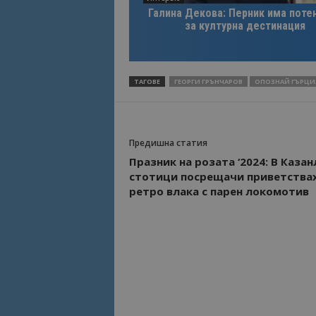
Галина Декова: Перник има поте
за културна дестинация
ТАГОВЕ
ГЕОРГИ ГРЪНЧАРОВ
ОПОЗНАЙ ГЪРЦИ
Предишна статия
Празник на розата ‘2024: В Каза
стотици посрещачи приветства
ретро влака с парен локомотив