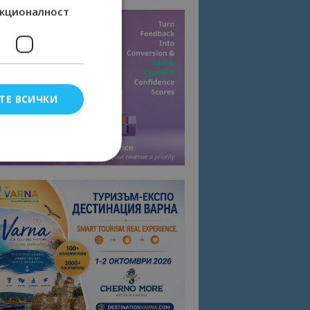
кционалност
ТЕ ВСИЧКИ
елско влизане и
тки.
омните съгласието
квитки на сайта.