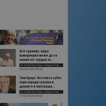
AI в туризма: защо
камериерка може да се
окаже по-трудна за...
AI Travel Economy с Елица Стоилова
05/08/2026 08:28
Тим Браун: Хотелите губят
пари заради грешки в
данните и липсващи...
AI Travel Economy с Елица Стоилова
13/07/2026 09:02