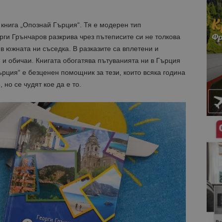
 книга „Опознай Гърция“
.
Тя
е
модерен тип
рги Грънчаров
разкрива чрез пътепис
и
те си не
толкова
 в южната ни съседка
.
В разказите са вплетени и
 и обичаи.
Книгата обогатява пътуванията ни в Гърция
ърция“
е безценен помощник
з
а тези, които всяка година
 но се чудят кое да е то.