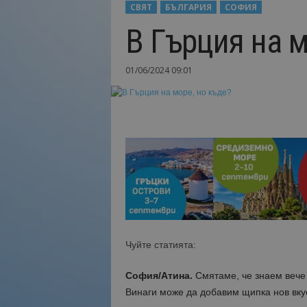
СВЯТ
БЪЛГАРИЯ
СОФИЯ
Н
В Гърция на м
а
й
-
01/06/2024 09:01
в
а
ж
н
о
т
о
о
т
т
у
р
и
Чуйте статията:
з
м
София/Атина.
Смятаме, че знаем вече
а
Винаги може да добавим щипка нов вку
!