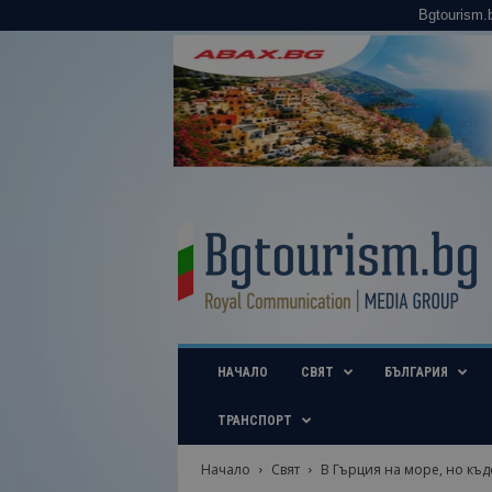
Bgtourism.
B
g
t
o
u
r
i
НАЧАЛО
СВЯТ
БЪЛГАРИЯ
s
m
.
ТРАНСПОРТ
b
g
Начало
Свят
В Гърция на море, но къд
–