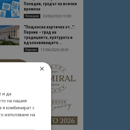
Пловдив, градът на всички
времена
23/06/2026 10:00
Пловдив
“Пощенска картичка от…”:
Перник – град на
традициите, културата и
вдъхновяващите...
17/06/2026 09:01
Перник
×
 и да
ето на нашия
а я комбинират с
то използване на