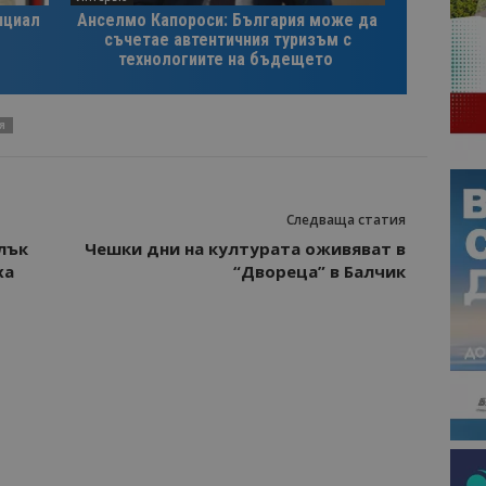
нциал
Анселмо Капороси: България може да
съчетае автентичния туризъм с
технологиите на бъдещето
Я
Следваща статия
нлък
Чешки дни на културата оживяват в
ха
“Двореца” в Балчик