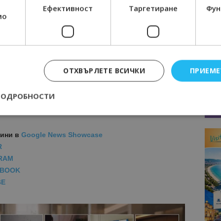
Ефективност
Таргетиране
Фун
мо
урност ще спести много главоболия и
средства
на всеки
,
и и поучителни истории
.
же да се поръча през този
линк
.
ОТХВЪРЛЕТЕ ВСИЧКИ
ПРИЕМЕ
МОЦИИ НА АВИОКОМПАНИИ, ТУРОПЕРАТОРИ И
ПОДРОБНОСТИ
М ВАЙБЪР КАНАЛА НА BGTOURISM.BG -
ВКЛЮЧИ СЕ
ТУК
!
вини
в
Google News Showcase
Строго необходимо
Ефективност
Таргетиране
Функционалност
R
е бисквитки позволяват основната функционалност на уебсайта, като потребит
RAM
нта. Уебсайтът не може да се използва правилно без строго необходими бискви
EBOOK
Доставчик
/
Валиден
Описание
BE
Домейн
до
epted
lisandraramos.com
7 дни
Тази бисквитка се използва, за да зап
bgtourism.bg
на потребителя за използването на бис