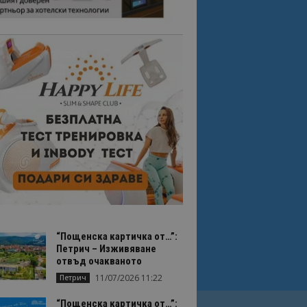
“Пощенска картичка от…”:
Петрич – Изживяване
отвъд очакваното
11/07/2026 11:22
Петрич
“Пощенска картичка от…”: