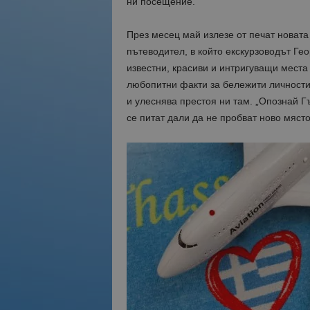
ни посещение.
През месец май изл
езе
от печат новата
пътеводител,
в който
екскурзовод
ът
Гео
известни
,
красиви и интригуващи места
любопитни факти за бележити личности
и улеснява престоя ни там.
„Опознай Г
се питат дали да не пробват ново място,