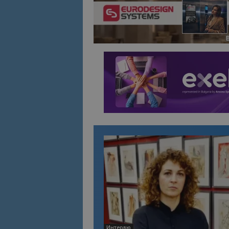
Име
Име
sc_is_visitor_uniq
is_visitor_unique
is_unique
_ga_B09EBBY8PY
_ga_WXPDN4HSCV
_ga_FK650GXHRZ
_ga
Интервю