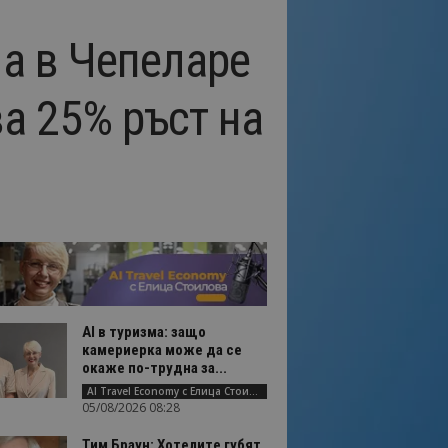
ма в Чепеларе
а 25% ръст на
AI в туризма: защо
камериерка може да се
окаже по-трудна за...
AI Travel Economy с Елица Стоилова
05/08/2026 08:28
Тим Браун: Хотелите губят