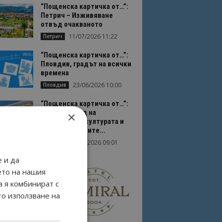
“Пощенска картичка от…”:
Петрич – Изживяване
отвъд очакваното
11/07/2026 11:22
Петрич
“Пощенска картичка от…”:
Пловдив, градът на всички
времена
23/06/2026 10:00
Пловдив
“Пощенска картичка от…”:
Перник – град на
×
традициите, културата и
вдъхновяващите...
17/06/2026 09:01
Перник
 и да
ето на нашия
а я комбинират с
то използване на