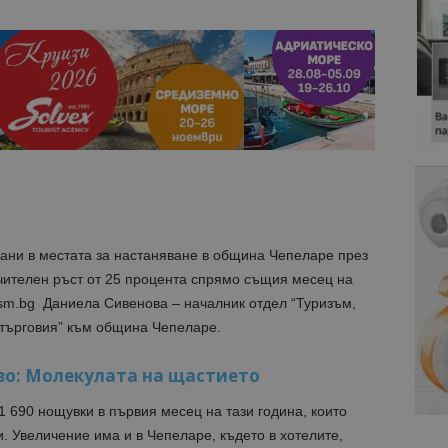
ани в местата за настаняване в община Чепеларе през
ачителен ръст от 25 процента спрямо същия месец на
ism.bg Даниела Сивенова – началник отдел “Туризъм,
 търговия” към община Чепеларе.
во: Молекулата на щастието
 690 нощувки в първия месец на тази година, които
. Увеличение има и в Чепеларе, където в хотелите,