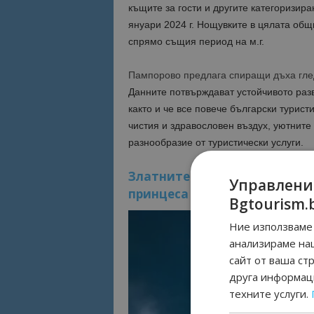
къщите за гости и другите категоризира
януари 2024 г. Нощувките в цялата общ
спрямо същия период на м.г.
Пампорово предлага спиращи дъха гле
Данните потвърждават устойчивото раз
както и че все повече български турист
чистия и здравословен въздух, уютните 
разнообразие от туристически услуги.
Златните тайни на Пампоров
Управлени
принцеса на Родопите
Bgtourism.
Ние използваме 
анализираме на
сайт от ваша ст
друга информаци
техните услуги.