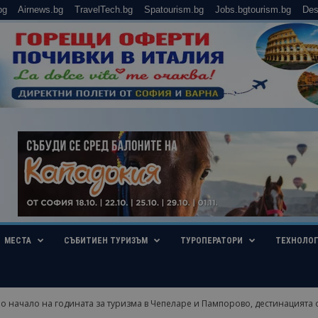
bg
Airnews.bg
TravelTech.bg
Spatourism.bg
Jobs.bgtourism.bg
Des
МЕСТА
СЪБИТИЕН ТУРИЗЪМ
ТУРОПЕРАТОРИ
ТЕХНОЛО
о начало на годината за туризма в Чепеларе и Пампорово, дестинацията о