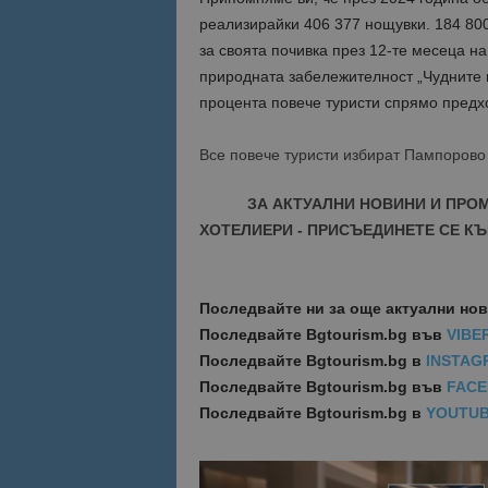
реализирайки 406 377 нощувки. 184 800
Име
за своята почивка през 12-те месеца на
Име
природната забележителност „Чудните
sc_is_visitor_uniq
is_visitor_unique
процента повече туристи спрямо предх
Все повече туристи избират Пампорово
is_unique
ЗА АКТУАЛНИ НОВИНИ И ПРО
ХОТЕЛИЕРИ - ПРИСЪЕДИНЕТЕ СЕ КЪ
_ga_B09EBBY8PY
_ga_WXPDN4HSCV
Последвайте ни за още актуални но
_ga_FK650GXHRZ
Последвайте
Bgtourism.bg във
VIBE
Последвайте
Bgtourism.bg в
INSTAG
_ga
Последвайте
Bgtourism.bg във
FAC
Последвайте
Bgtourism.bg в
YOUTU