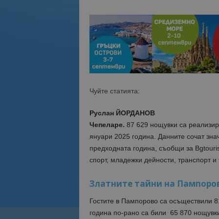
Чуйте статията:
Руслан ЙОРДАНОВ
Чепеларе.
87 629 нощувки са реализир
януари 2025 година. Данните сочат зн
предходната година, съобщи за Bgtour
спорт, младежки дейности, транспорт и
Златните тайни на Пампоро
Гостите в Пампорово са осъществили 81
година по-рано са били 65 870 нощувки