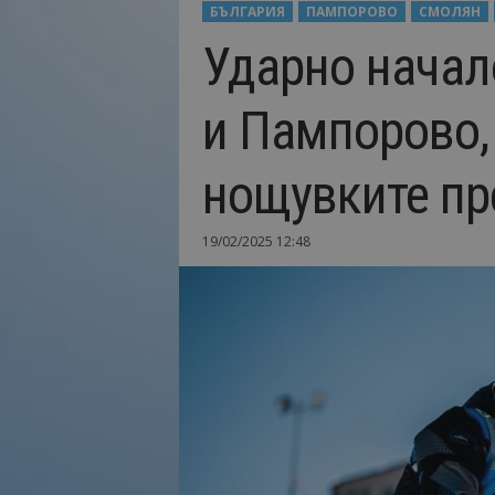
БЪЛГАРИЯ
ПАМПОРОВО
СМОЛЯН
Н
Ударно начал
а
й
-
и Пампорово,
в
а
ж
нощувките пр
н
о
т
19/02/2025 12:48
о
о
т
т
у
р
и
з
м
а
!