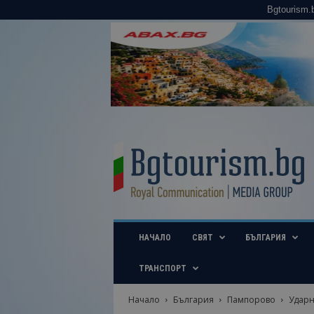
Bgtourism.
B
g
t
o
u
r
i
НАЧАЛО
СВЯТ
БЪЛГАРИЯ
s
m
.
ТРАНСПОРТ
b
g
Начало
България
Пампорово
Ударн
–