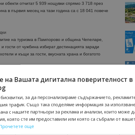
ни обекти отчитат 5 939 нощувки спрямо 3 718 през
ина в първия месец на тази година са с 18 041 повече
дки
витие на туризма в Пампорово и община Чепеларе,
и и гости от чужбина избират дестинацията заради
хотели и къщи за гости, вкусната храна и богатото
о: Кулата “Снежанка” (не)познатата
е на Вашата дигитална поверителност в
bg
бисквитки, за да персонализираме съдържанието, рекламите
шия трафик. Също така споделяме информация за използван
рана с нашите партньори за реклама и анализи, които може д
я, която сте им предоставили или която са събрали от ваше
Прочетете още