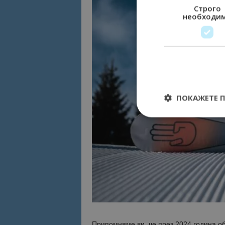
Строго
необходи
ПОКАЖЕТЕ 
Строго необходимит
управление на акау
Име
cookie_notice_acc
Припомняме ви, че през 2024 година о