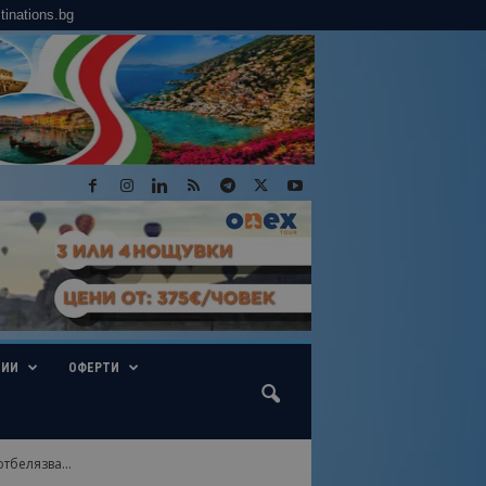
tinations.bg
ГИИ
ОФЕРТИ
тбелязва...