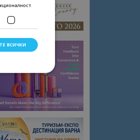
кционалност
ТЕ ВСИЧКИ
елско влизане и
тки.
омните съгласието
квитки на сайта.