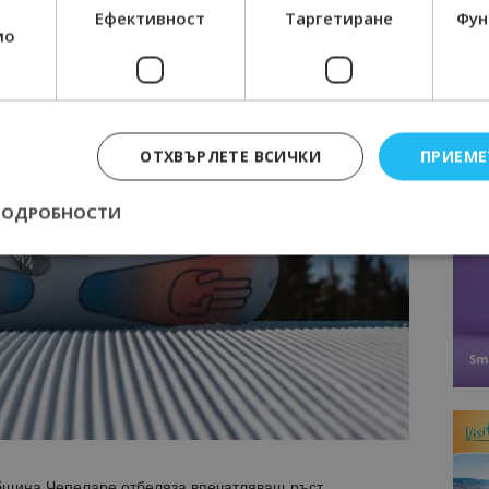
Ефективност
Таргетиране
Фун
мо
ОТХВЪРЛЕТЕ ВСИЧКИ
ПРИЕМЕ
ПОДРОБНОСТИ
Строго необходимо
Ефективност
Таргетиране
Функционалност
е бисквитки позволяват основната функционалност на уебсайта, като потребит
нта. Уебсайтът не може да се използва правилно без строго необходими бискви
Доставчик
/
Валиден
Описание
Домейн
до
epted
lisandraramos.com
7 дни
Тази бисквитка се използва, за да зап
bgtourism.bg
на потребителя за използването на бис
бщина Чепеларе отбеляза впечатляващ ръст,