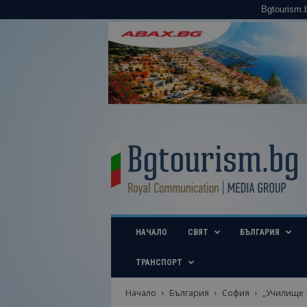
Bgtourism.
B
g
t
o
u
r
i
НАЧАЛО
СВЯТ
БЪЛГАРИЯ
s
m
.
ТРАНСПОРТ
b
g
Начало
България
София
„Училище 
–