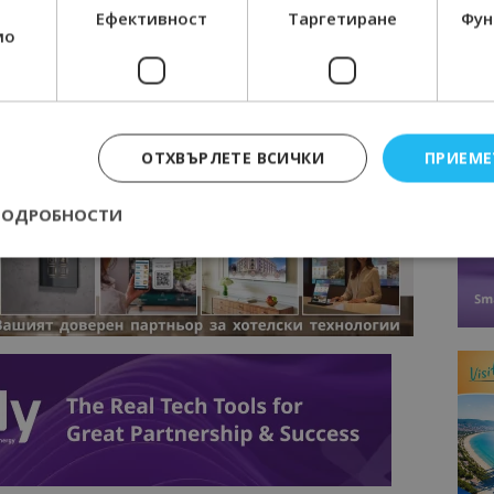
Ефективност
Таргетиране
Фун
мо
вини
в
Google News Showcase
R
RAM
EBOOK
BE
ОТХВЪРЛЕТЕ ВСИЧКИ
ПРИЕМЕ
ПОДРОБНОСТИ
Строго необходимо
Ефективност
Таргетиране
Функционалност
е бисквитки позволяват основната функционалност на уебсайта, като потребит
нта. Уебсайтът не може да се използва правилно без строго необходими бискви
Доставчик
/
Валиден
Описание
Домейн
до
epted
lisandraramos.com
7 дни
Тази бисквитка се използва, за да зап
bgtourism.bg
на потребителя за използването на бис