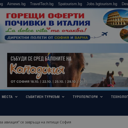
bg
Airnews.bg
TravelTech.bg
Spatourism.bg
Jobs.bgtourism.bg
Des
МЕСТА
СЪБИТИЕН ТУРИЗЪМ
ТУРОПЕРАТОРИ
ТЕХНОЛО
за авиация” се завръща на летище София