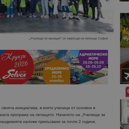
„Училище за авиация” се завръща на летище София
своята инициатива, в която ученици от основни и
лната програма на летището. Началото на „Училище за
 пандемията наложи прекъсване за почти 2 години.