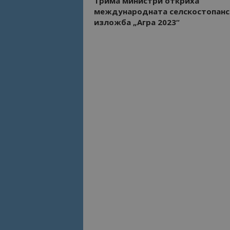
Трима министри откриха
международната селскостопанс
изложба „Агра 2023“