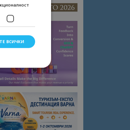
кционалност
ТЕ ВСИЧКИ
елско влизане и
тки.
омните съгласието
квитки на сайта.