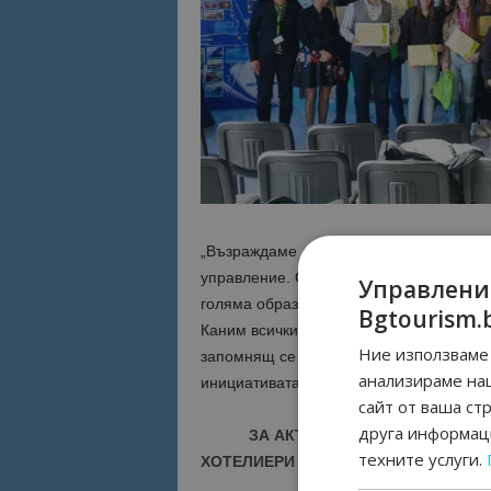
„Възраждаме добра инициатива като час
управление. Съзнаваме ролята ни на п
Управлени
голяма образователна инициатива в съ
Bgtourism.
Каним всички училища в София и регион
Ние използваме 
запомнящ се формат за представяне на
анализираме на
инициативата комуникационният дирек
сайт от ваша ст
друга информаци
ЗА АКТУАЛНИ НОВИНИ И ПРО
техните услуги.
ХОТЕЛИЕРИ - ПРИСЪЕДИНЕТЕ СЕ КЪ