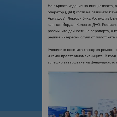
На първото издание на инициативата, 
оператор
(
ДАО
)
гости на летището бяха
Арнаудов”. Лектори бяха Ростислав Бъч
капитан Йордан Колев от ДАО. Ростисла
различните дейности на аеропорта, а к
редица интересни случи от пилотската с
Учениците посетиха хангар за ремонт н
и какво правят авиомеханиците. В края
успешно завършване на февруарското и