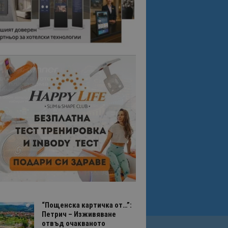
“Пощенска картичка от…”:
Петрич – Изживяване
отвъд очакваното