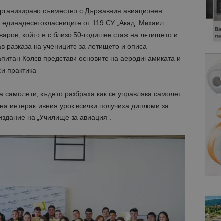
организирано съвместно с Държавния авиационен
 единадесетокласниците от 119 СУ „Акад. Михаил
варов, който е с близо 50-годишен стаж на летището и
в разказа на учениците за летището и описа
апитан Колев представи основите на аеродинамиката и
и практика.
а самолети, където разбраха как се управлява самолет
 на интерактивния урок всички получиха дипломи за
здание на „Училище за авиация”.