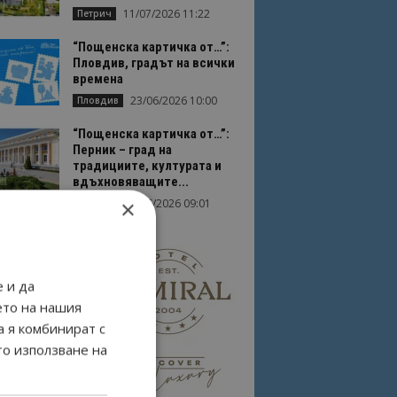
11/07/2026 11:22
Петрич
“Пощенска картичка от…”:
Пловдив, градът на всички
времена
23/06/2026 10:00
Пловдив
“Пощенска картичка от…”:
Перник – град на
традициите, културата и
вдъхновяващите...
×
17/06/2026 09:01
Перник
 и да
ето на нашия
а я комбинират с
то използване на