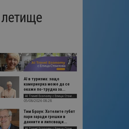
 летище
AI в туризма: защо
камериерка може да се
окаже по-трудна за...
AI Travel Economy с Елица Стоилова
05/08/2026 08:28
Тим Браун: Хотелите губят
пари заради грешки в
данните и липсващи...
AI Travel Economy с Елица Стоилова