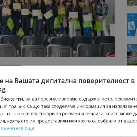
т от програмата ни за екологично и социално
артньор на общността около летището, обсъждаме и по-
е на Вашата дигитална поверителност в
трудничесство със средни училища и университети.
bg
а да участват в „Училище за авиация” – това е
бисквитки, за да персонализираме съдържанието, рекламите
 учебно съдържание”, каза при откриването на
шия трафик. Също така споделяме информация за използван
тор на летище София Росен Бъчваров.
рана с нашите партньори за реклама и анализи, които може д
я, която сте им предоставили или която са събрали от ваше
МОЦИИ НА АВИОКОМПАНИИ, ТУРОПЕРАТОРИ И
Прочетете още
М ВАЙБЪР КАНАЛА НА BGTOURISM.BG -
ВКЛЮЧИ СЕ
ТУК
!