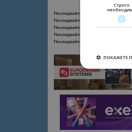
Строго
необходи
Последвайте ни за още актуални но
Последвайте
Bgtourism.bg във
VIBE
Последвайте
Bgtourism.bg в
INSTAG
Последвайте
Bgtourism.bg във
FAC
Последвайте
Bgtourism.bg в
YOUTU
ПОКАЖЕТЕ 
Строго необходимит
управление на акау
Име
cookie_notice_acc