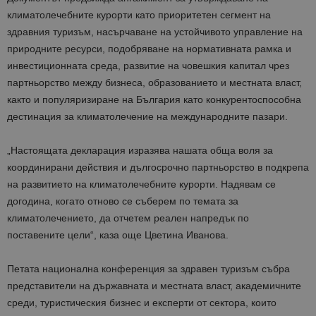
климатолечебните курорти като приоритетен сегмент на
здравния туризъм, насърчаване на устойчивото управление на
природните ресурси, подобряване на нормативната рамка и
инвестиционната среда, развитие на човешкия капитал чрез
партньорство между бизнеса, образованието и местната власт,
както и популяризиране на България като конкурентоспособна
дестинация за климатолечение на международните пазари.
„Настоящата декларация изразява нашата обща воля за
координирани действия и дългосрочно партньорство в подкрепа
на развитието на климатолечебните курорти. Надявам се
догодина, когато отново се съберем по темата за
климатолечението, да отчетем реален напредък по
поставените цели“, каза още Цветина Иванова.
Петата национална конференция за здравен туризъм събра
представители на държавната и местната власт, академичните
среди, туристическия бизнес и експерти от сектора, които