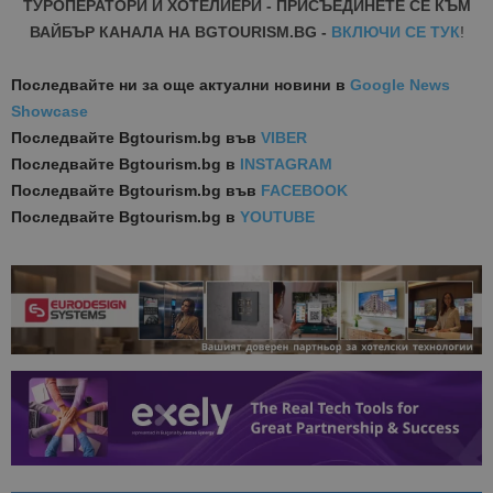
ТУРОПЕРАТОРИ И ХОТЕЛИЕРИ - ПРИСЪЕДИНЕТЕ СЕ КЪМ
ВАЙБЪР КАНАЛА НА BGTOURISM.BG -
ВКЛЮЧИ СЕ ТУК
!
Последвайте ни за още актуални новини
в
Google News
Showcase
Последвайте
Bgtourism.bg във
VIBER
Последвайте
Bgtourism.bg в
INSTAGRAM
Последвайте
Bgtourism.bg във
FACEBOOK
Последвайте
Bgtourism.bg в
YOUTUBE