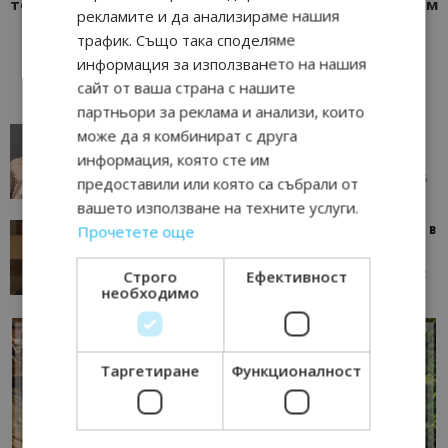
това лято
туризъм
рекламите и да анализираме нашия
трафик. Също така споделяме
информация за използването на нашия
сайт от ваша страна с нашите
партньори за реклама и анализи, които
AI в туризма: защо камериерка може да се
може да я комбинират с друга
окаже по-трудна за...
информация, която сте им
05/08/2026 08:28
AI Travel Economy с Елица Стоилова
предоставили или която са събрали от
вашето използване на техните услуги.
Тим Браун: Хотелите губят пари заради грешки в
Прочетете още
данните и липсващи...
13/07/2026 09:02
AI Travel Economy с Елица Стоилова
Строго
Ефективност
необходимо
Таргетиране
Функционалност