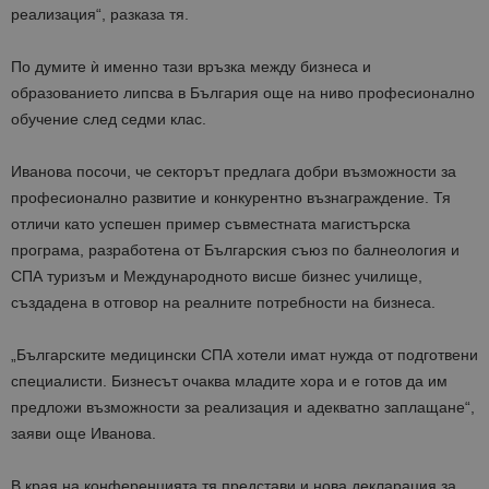
реализация“, разказа тя.
По думите ѝ именно тази връзка между бизнеса и
образованието липсва в България още на ниво професионално
обучение след седми клас.
Иванова посочи, че секторът предлага добри възможности за
професионално развитие и конкурентно възнаграждение. Тя
отличи като успешен пример съвместната магистърска
програма, разработена от Българския съюз по балнеология и
СПА туризъм и Международното висше бизнес училище,
създадена в отговор на реалните потребности на бизнеса.
„Българските медицински СПА хотели имат нужда от подготвени
специалисти. Бизнесът очаква младите хора и е готов да им
предложи възможности за реализация и адекватно заплащане“,
заяви още Иванова.
В края на конференцията тя представи и нова декларация за