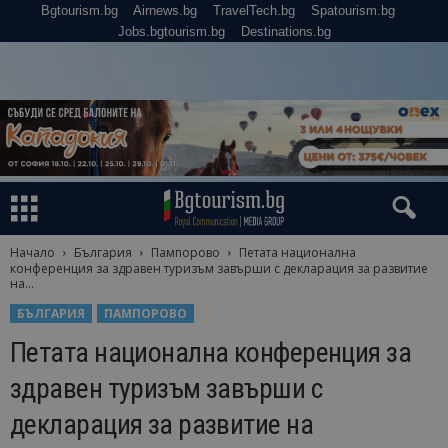
Bgtourism.bg
Airnews.bg
TravelTech.bg
Spatourism.bg
Jobs.bgtourism.bg
Destinations.bg
Начало
България
Пампорово
Петата национална
конференция за здравен туризъм завърши с декларация за развитие
на...
БЪЛГАРИЯ
ПАМПОРОВО
Петата национална конференция за
здравен туризъм завърши с
декларация за развитие на