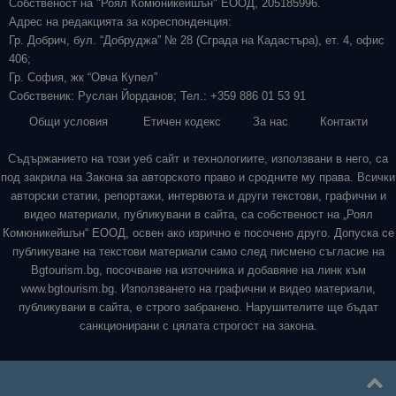
Собственост на "Роял Комюникейшън" ЕООД, 205185996.
Адрес на редакцията за кореспонденция:
Гр. Добрич, бул. “Добруджа” № 28 (Сграда на Кадастъра), ет. 4, офис
406;
Гр. София, жк “Овча Купел”
Собственик: Руслан Йорданов; Тел.: +359 886 01 53 91
Общи условия
Етичен кодекс
За нас
Контакти
Съдържанието на този уеб сайт и технологиите, използвани в него, са
под закрила на Закона за авторското право и сродните му права. Всички
авторски статии, репортажи, интервюта и други текстови, графични и
видео материали, публикувани в сайта, са собственост на „Роял
Комюникейшън“ ЕООД, освен ако изрично е посочено друго. Допуска се
публикуване на текстови материали само след писмено съгласие на
Bgtourism.bg, посочване на източника и добавяне на линк към
www.bgtourism.bg. Използването на графични и видео материали,
публикувани в сайта, е строго забранено. Нарушителите ще бъдат
санкционирани с цялата строгост на закона.