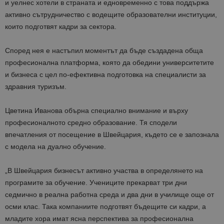
и уелнес хотели в страната и едновременно с това поддържа
активно сътрудничество с водещите образователни институции,
които подготвят кадри за сектора.
Според нея е настъпил моментът да бъде създадена обща
професионална платформа, която да обедини университетите
и бизнеса с цел по-ефективна подготовка на специалисти за
здравния туризъм.
Цветина Иванова обърна специално внимание и върху
професионалното средно образование. Тя сподели
впечатления от посещение в Швейцария, където се е запознала
с модела на дуално обучение.
„В Швейцария бизнесът активно участва в определянето на
програмите за обучение. Учениците прекарват три дни
седмично в реална работна среда и два дни в училище още от
осми клас. Така компаниите подготвят бъдещите си кадри, а
младите хора имат ясна перспектива за професионална