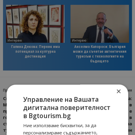
Интервю
Интервю
Галина Декова: Перник има
Анселмо Капороси: България
потенциал за културна
може да съчетае автентичния
дестинация
туризъм с технологиите на
бъдещето
×
Предишна статия
Следваща статия
Управление на Вашата
Сийка Суркова:
Доц. д-р Светла Шопова:
Момчиловци ще
Инвестицията в
дигитална поверителност
предложи на своите
човешкия капитал е
в Bgtourism.bg
гости интересни
инвестицията в
събития и нова
бъдещето на
Ние използваме бисквитки, за да
туристическа атракция
българския здравен
персонализираме съдържанието,