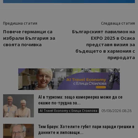
Предишна статия
Следваща статия
Повече германци са
Българският павилион на
избрали България за
EXPO 2025 в Осака
своята почивка
представя визия за
бъдещето в хармония с
природата
AI в туризма: защо камериерка може да се
окаже по-трудна за...
05/08/2026 08:28
AI Travel Economy с Елица Стоилова
Тим Браун: Хотелите губят пари заради грешки в
данните и липсващи...