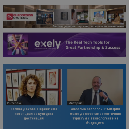
Интервю
Интервю
Галина Декова: Перник има
Анселмо Капороси: България
потенциал за културна
може да съчетае автентичния
дестинация
туризъм с технологиите на
бъдещето