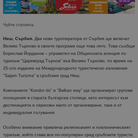
Чуйте статията:
Ниш, Сърбия.
Два нови туроператора от Сърбия ще включат
Велико Търново в своите програми още това лято. Това съобщи
Борислав Йорданов – управител на Общинската агенция по
туризъм “Царевград Търнов” във Велико Търново, по време на
25-ото издание на Международното туристическо изложение
“Sajam Turizma” в сръбския град Ниш.
Компаниите
“Kondor-tis”
и
“Balkan way”
ще организират групови
посещения в старата българска столица, като интересът към
дестинацията е сериозен както от организирани, така и от
индивидуални пътувания.
Особено внимание привлича
религиозният и поклонническият
туризъм
, който става все по-популярен сред сръбските туристи,