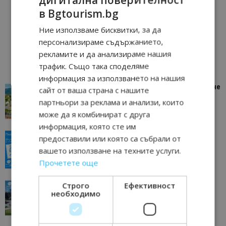
в Bgtourism.bg
Ние използваме бисквитки, за да
персонализираме съдържанието,
рекламите и да анализираме нашия
трафик. Също така споделяме
информация за използването на нашия
“Пощенска картичка от…”: Петрич – Изживяване
сайт от ваша страна с нашите
отвъд очакваното
партньори за реклама и анализи, които
11/07/2026 11:22
Петрич
може да я комбинират с друга
информация, която сте им
“Пощенска картичка от…”: Пловдив, градът на
предоставили или която са събрали от
всички времена
вашето използване на техните услуги.
23/06/2026 10:00
Пловдив
Прочетете още
“Пощенска картичка от…”: Перник – град на
Строго
Ефективност
необходимо
традициите, културата и вдъхновяващите...
17/06/2026 09:01
Перник