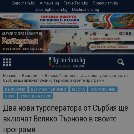
Bgtourism.bg
Airnews.bg
TravelTech.bg
Spatourism.bg
Jobs.bgtourism.bg
Destinations.bg
Начало
България
Велико Търново
Два нови туроператора от
Сърбия ще включат Велико Търново в своите програми
БЪЛГАРИЯ
ВЕЛИКО ТЪРНОВО
МЕСТА
ИЗЛОЖЕНИЯ
СВЯТ
ТУРОПЕРАТОРИ
Два нови туроператора от Сърбия ще
включат Велико Търново в своите
програми