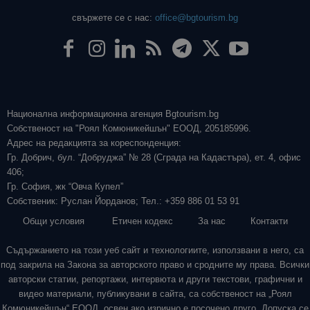
свържете се с нас:
office@bgtourism.bg
Национална информационна агенция Bgtourism.bg
Собственост на "Роял Комюникейшън" ЕООД, 205185996.
Адрес на редакцията за кореспонденция:
Гр. Добрич, бул. “Добруджа” № 28 (Сграда на Кадастъра), ет. 4, офис
406;
Гр. София, жк “Овча Купел”
Собственик: Руслан Йорданов; Тел.: +359 886 01 53 91
Общи условия
Етичен кодекс
За нас
Контакти
Съдържанието на този уеб сайт и технологиите, използвани в него, са
под закрила на Закона за авторското право и сродните му права. Всички
авторски статии, репортажи, интервюта и други текстови, графични и
видео материали, публикувани в сайта, са собственост на „Роял
Комюникейшън“ ЕООД, освен ако изрично е посочено друго. Допуска се