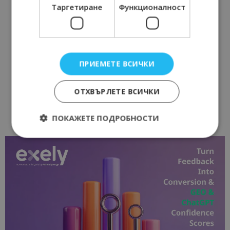
Таргетиране
Функционалност
ПРИЕМЕТЕ ВСИЧКИ
ОТХВЪРЛЕТЕ ВСИЧКИ
ПОКАЖЕТЕ ПОДРОБНОСТИ
Строго необходимо
Ефективност
Таргетиране
Функционалност
Строго необходимите бисквитки позволяват
основната функционалност на уебсайта, като
потребителско влизане и управление на
акаунта. Уебсайтът не може да се използва
правилно без строго необходими бисквитки.