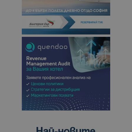
посетители
сесии и
кампании 
отчетите з
анализ на
сайтовете.