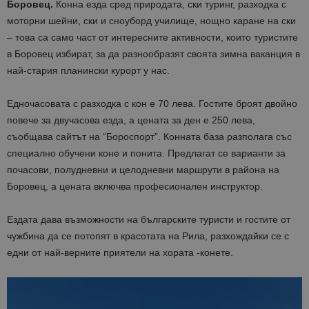
Боровец.
Конна езда сред природата, ски туринг, разходка с
моторни шейни, ски и сноуборд училище, нощно каране на ски
– това са само част от интересните активности, които туристите
в Боровец избират, за да разнообразят своята зимна ваканция в
най-стария планински курорт у нас.
Едночасовата с разходка с кон е 70 лева. Гостите броят двойно
повече за двучасова езда, а цената за ден е 250 лева,
съобщава сайтът на “Бороспорт”. Конната база разполага със
специално обучени коне и понита. Предлагат се варианти за
почасови, полудневни и целодневни маршрути в района на
Боровец, а цената включва професионален инструктор.
Ездата дава възможности на българските туристи и гостите от
чужбина да се потопят в красотата на Рила, разхождайки се с
едни от най-верните приятели на хората -конете.