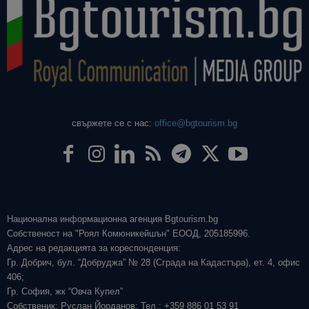
свържете се с нас:
office@bgtourism.bg
Национална информационна агенция Bgtourism.bg
Собственост на "Роял Комюникейшън" ЕООД, 205185996.
Адрес на редакцията за кореспонденция:
Гр. Добрич, бул. “Добруджа” № 28 (Сграда на Кадастъра), ет. 4, офис
406;
Гр. София, жк “Овча Купел”
Собственик: Руслан Йорданов; Тел.: +359 886 01 53 91