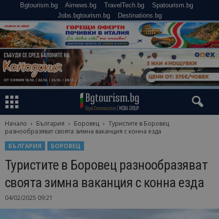
Bgtourism.bg
Airnews.bg
TravelTech.bg
Spatourism.bg
Jobs.bgtourism.bg
Destinations.bg
Начало
България
Боровец
Туристите в Боровец
разнообразяват своята зимна ваканция с конна езда
БЪЛГАРИЯ
БОРОВЕЦ
Туристите в Боровец разнообразяват
своята зимна ваканция с конна езда
04/02/2025 09:21