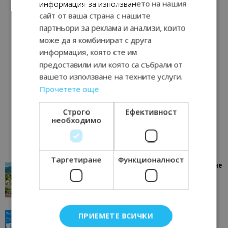
информация за използването на нашия
сайт от ваша страна с нашите
партньори за реклама и анализи, които
може да я комбинират с друга
информация, която сте им
предоставили или която са събрали от
вашето използване на техните услуги.
Прочетете още
Строго
Ефективност
необходимо
Таргетиране
Функционалност
“Пощенска картичка от…”: Петрич – Изживяване
отвъд очакваното
11/07/2026 11:22
Петрич
“Пощенска картичка от…”: Пловдив, градът на
ПРИЕМЕТЕ ВСИЧКИ
всички времена