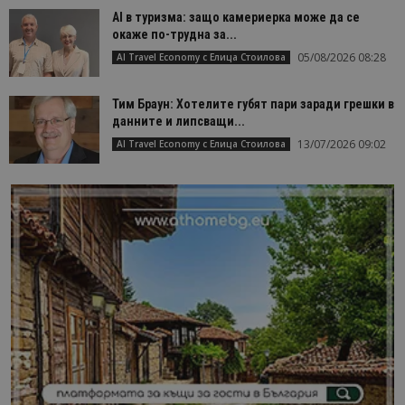
AI в туризма: защо камериерка може да се
окаже по-трудна за...
05/08/2026 08:28
AI Travel Economy с Елица Стоилова
Тим Браун: Хотелите губят пари заради грешки в
данните и липсващи...
13/07/2026 09:02
AI Travel Economy с Елица Стоилова