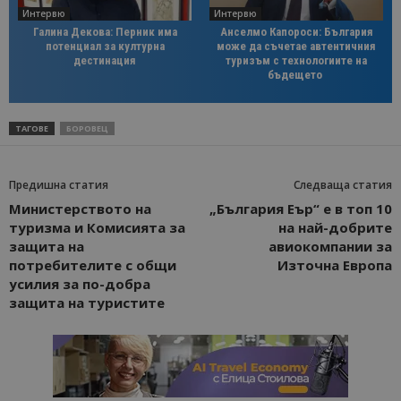
Интервю
Интервю
Галина Декова: Перник има
Анселмо Капороси: България
потенциал за културна
може да съчетае автентичния
дестинация
туризъм с технологиите на
бъдещето
ТАГОВЕ
БОРОВЕЦ
Предишна статия
Следваща статия
Министерството на
„България Еър“ е в топ 10
туризма и Комисията за
на най-добрите
защита на
авиокомпании за
потребителите с общи
Източна Европа
усилия за по-добра
защита на туристите