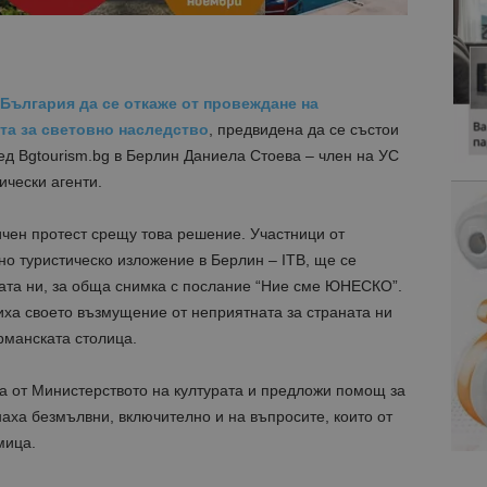
България да се откаже от провеждане на
та за световно наследство
, предвидена да се състои
ред Bgtourism.bg в Берлин Даниела Стоева – член на УС
ически агенти.
ичен протест срещу това решение. Участници от
о туристическо изложение в Берлин – ITB, ще се
ната ни, за обща снимка с послание “Ние сме ЮНЕСКО”.
иха своето възмущение от неприятната за страната ни
ерманската столица.
а от Министерството на културата и предложи помощ за
наха безмълвни, включително и на въпросите, които от
мица.