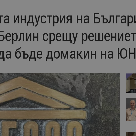
та индустрия на Българ
 Берлин срещу решениет
 да бъде домакин на Ю