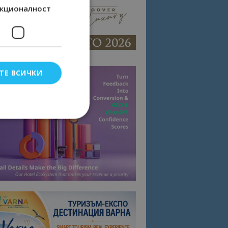
кционалност
ТЕ ВСИЧКИ
елско влизане и
тки.
омните съгласието
квитки на сайта.