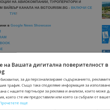
МОЦИИ НА АВИОКОМПАНИИ, ТУРОПЕРАТОРИ И
М ВАЙБЪР КАНАЛА НА BGTOURISM.BG -
ВКЛЮЧИ СЕ
ТУК
!
вини
в
Google News Showcase
R
RAM
EBOOK
BE
е на Вашата дигитална поверителност в
bg
бисквитки, за да персонализираме съдържанието, рекламите
шия трафик. Също така споделяме информация за използван
рана с нашите партньори за реклама и анализи, които може д
я, която сте им предоставили или която са събрали от ваше
Прочетете още