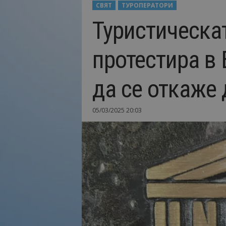
СВЯТ
ТУРОПЕРАТОРИ
Н
Туристическа
а
й
-
протестира в
в
а
ж
да се откаже
н
о
т
05/03/2025 20:03
о
о
т
т
у
р
и
з
м
а
!