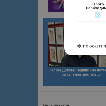
Строго
необходи
ПОКАЖЕТЕ 
Интервю
Галина Декова: Перник има поте
Строго необходимит
за културна дестинация
управление на акау
Име
cookie_notice_acc
Предишна статия