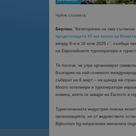
Чуйте статията:
Берлин.
“Категорично не сме съгласни
предстоящата 47-ма сесия на Комите
между 6-и и 16 юли 2025 г.”, съобщи п
на Европейските туроператори и турист
Тя посочи, че утре организират символ
България на най-голямото международн
съберат на 6 март – на щанда на стра
Много хотелиери и туроператори израз
новина, която ги завари на Експото в г
Туристическата индустрия поиска яснот
организацията, но от ведомството оста
Bgtourism.bg изпратихме миналата сед