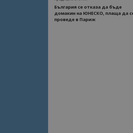
България се отказа да бъде
домакин на ЮНЕСКО, плаща да с
Име
Име
проведе в Париж
sc_is_visitor_uniq
is_visitor_unique
is_unique
_ga_B09EBBY8PY
_ga_WXPDN4HSCV
_ga_FK650GXHRZ
_ga