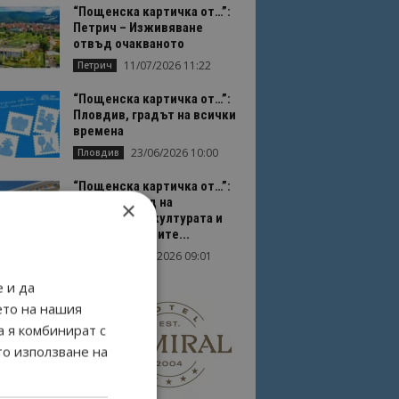
“Пощенска картичка от…”:
Петрич – Изживяване
отвъд очакваното
11/07/2026 11:22
Петрич
“Пощенска картичка от…”:
Пловдив, градът на всички
времена
23/06/2026 10:00
Пловдив
“Пощенска картичка от…”:
Перник – град на
×
традициите, културата и
вдъхновяващите...
17/06/2026 09:01
Перник
 и да
ето на нашия
а я комбинират с
то използване на