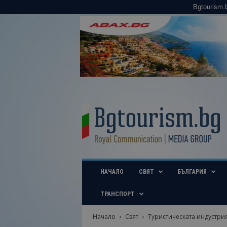
Bgtourism.
B
g
t
o
u
r
i
НАЧАЛО
СВЯТ
БЪЛГАРИЯ
s
m
.
ТРАНСПОРТ
b
g
Начало
Свят
Туристическата индустрия
–