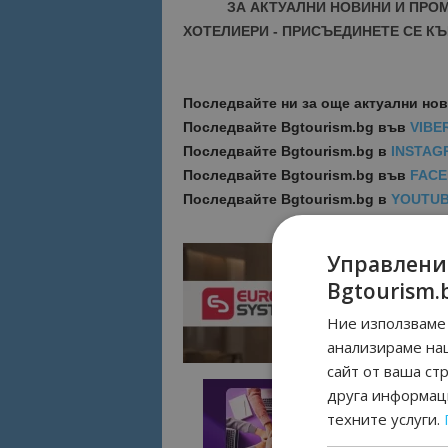
ЗА АКТУАЛНИ НОВИНИ И ПРО
ХОТЕЛИЕРИ - ПРИСЪЕДИНЕТЕ СЕ КЪ
Последвайте ни за още актуални но
Последвайте
Bgtourism.bg във
VIBE
Последвайте
Bgtourism.bg в
INSTAG
Последвайте
Bgtourism.bg във
FAC
Последвайте
Bgtourism.bg в
YOUTU
Управлени
Bgtourism.
Ние използваме 
анализираме на
сайт от ваша ст
друга информаци
техните услуги.