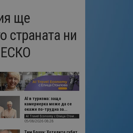
ия ще
о страната ни
НЕСКО
AI в туризма: защо
камериерка може да се
окаже по-трудна за...
AI Travel Economy с Елица Стоилова
05/08/2026 08:28
Тим Браун: Хотелите губят