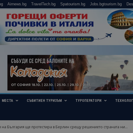
bg
Airnews.bg
TravelTech.bg
Spatourism.bg
Jobs.bgtourism.bg
Des
МЕСТА
СЪБИТИЕН ТУРИЗЪМ
ТУРОПЕРАТОРИ
ТЕХНОЛО
 на България ще протестира в Берлин срещу решението страната ни...