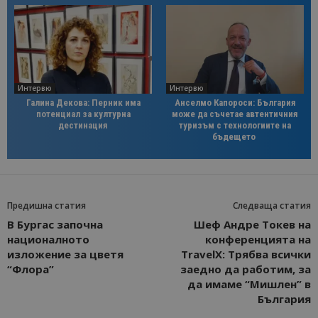
Интервю
Интервю
Галина Декова: Перник има
Анселмо Капороси: България
потенциал за културна
може да съчетае автентичния
дестинация
туризъм с технологиите на
бъдещето
Предишна статия
Следваща статия
В Бургас започна
Шеф Андре Токев на
националното
конференцията на
изложение за цветя
TravelX: Трябва всички
“Флора”
заедно да работим, за
да имаме “Мишлен” в
България