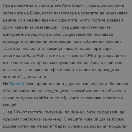
Сред новостите е иновацията Rate Match – функционалност в
системата на Exely, която позволява на хотелите да изравняват
цените си в реално време с офертите, които гостите виждат в
други канали за резервации. Това дава на хотелиерите
конкурентно предимство, като същевременно повишава
приходите от директни резервации през собствения уебсайт.
„Само за последната седмица няколко наши партньори,
активирали Rate Match, отчитат, че около 40% от резервациите
им вече минават през тази функционалност. Това е сериозен
показател за повишена ефективност и директни приходи за
хотелите“, допълни тя.
На
TravelX
бяха представени и други нововъведения. Велинова
обърна внимание на тенденцията за комбиниране на бизнес и
лични пътувания (bleisure travel), която се засилва в световен
мащаб.
„Над 70% от гостите, пътуващи по бизнес, биха се радвали да
удължат престоя си за уикенд. С нашата нова опция за промо
кодове хотелиерите могат бързо и лесно да насърчат по-дълъг