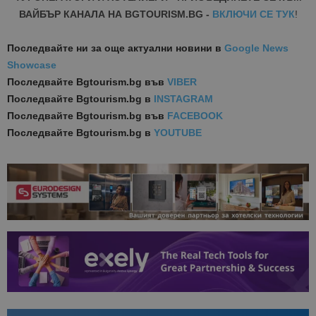
ВАЙБЪР КАНАЛА НА BGTOURISM.BG -
ВКЛЮЧИ СЕ ТУК
!
Последвайте ни за още актуални новини
в
Google News
Showcase
Последвайте
Bgtourism.bg във
VIBER
Последвайте
Bgtourism.bg в
INSTAGRAM
Последвайте
Bgtourism.bg във
FACEBOOK
Последвайте
Bgtourism.bg в
YOUTUBE