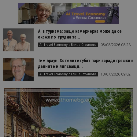
AI в туризма: защо камериерка може да се
окаже по-трудна за...
05/08/2026 08:28
AI Travel Economy с Елица Стоилова
Тим Браун: Хотелите губят пари заради грешки в
данните и липсващи...
13/07/2026 09:02
AI Travel Economy с Елица Стоилова