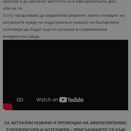
престой и да увеличат заетостта си в извънработните дни“,
обясни тя.
Exely
продължава да разработва решения, които отговарят на
актуалните нужди на индустрията и помагат на българските
хотелиери да бъдат още по-успешни в съвременната
конкурентна среда.
ЗА АКТУАЛНИ НОВИНИ И ПРОМОЦИИ НА АВИОКОМПАНИИ,
ТУРОПЕРАТОРИ И ХОТЕЛИЕРИ - ПРИСЪЕДИНЕТЕ СЕ КЪМ