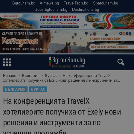
Bgtourism.bg
Airnews.bg
TravelTech.bg
Spatourism.bg
Jobs.bgtourism.bg
Destinations.bg
Начало
България
Бургас
На конференцията TravelX
хотелиерите получиха от Exely нови решения и инструменти за...
БЪЛГАРИЯ
БУРГАС
На конференцията TravelX
хотелиерите получиха от Exely нови
решения и инструменти за по-
успешни продажби