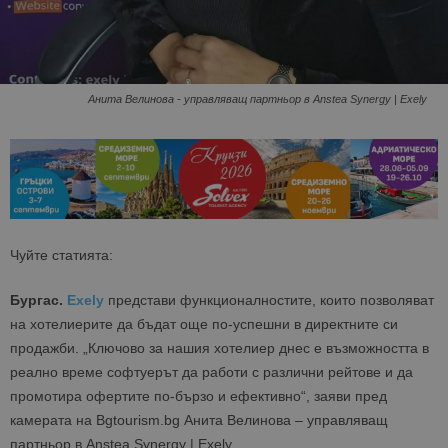
Анита Велинова - управляващ партньор в Anstea Synergy | Exely
Чуйте статията:
Бургас.
Exely
представи функционалностите, които позволяват
на хотелиерите да бъдат още по-успешни в директните си
продажби. „Ключово за нашия хотелиер днес е възможността в
реално време софтуерът да работи с различни рейтове и да
промотира офертите по-бързо и ефективно“, заяви пред
камерата на Bgtourism.bg Анита Велинова – управляващ
партньор в Anstea Synergy | Exely.