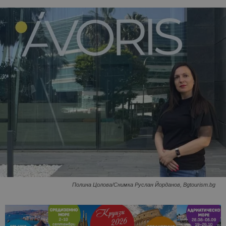
Полина Цолова/Снимка Руслан Йорданов, Bgtourism.bg