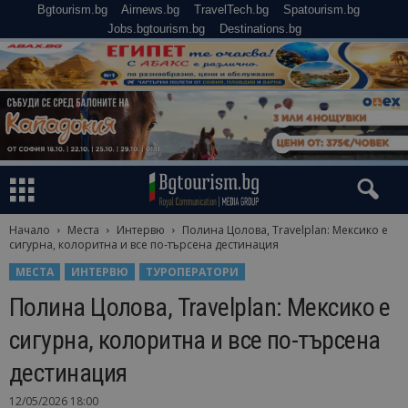
Bgtourism.bg
Airnews.bg
TravelTech.bg
Spatourism.bg
Jobs.bgtourism.bg
Destinations.bg
Начало
Места
Интервю
Полина Цолова, Travelplan: Мексико е
сигурна, колоритна и все по-търсена дестинация
МЕСТА
ИНТЕРВЮ
ТУРОПЕРАТОРИ
Полина Цолова, Travelplan: Мексико е
сигурна, колоритна и все по-търсена
дестинация
12/05/2026 18:00