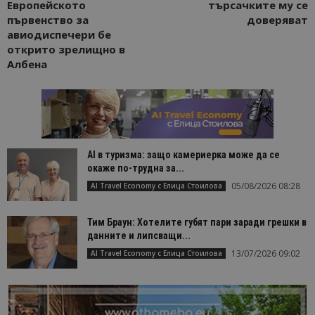
на Google.
Европейското
търсачките му се
бисквитка 
първенство за
доверяват
използва з
разгранич
авиодиспечери бе
на уникал
открито зрелищно в
потребите
чрез
Албена
присвоява
произволн
генериран
номер кат
идентифик
на клиента
се включва
всяка заявк
страница в
AI в туризма: защо камериерка може да се
даден сайт
окаже по-трудна за...
използва з
изчисляван
05/08/2026 08:28
AI Travel Economy с Елица Стоилова
данни за
посетители
сесии и
кампании 
Тим Браун: Хотелите губят пари заради грешки в
отчетите з
данните и липсващи...
анализ на
сайтовете.
13/07/2026 09:02
AI Travel Economy с Елица Стоилова