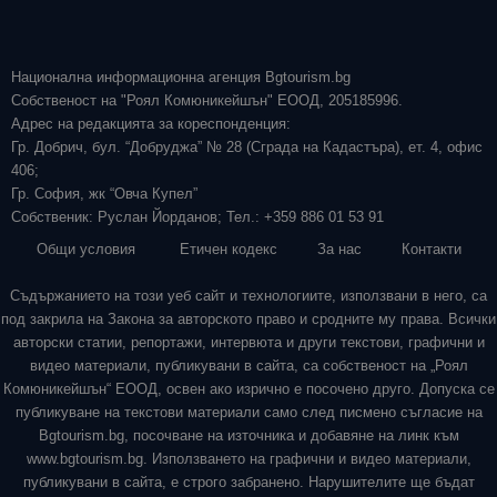
Национална информационна агенция Bgtourism.bg
Собственост на "Роял Комюникейшън" ЕООД, 205185996.
Адрес на редакцията за кореспонденция:
Гр. Добрич, бул. “Добруджа” № 28 (Сграда на Кадастъра), ет. 4, офис
406;
Гр. София, жк “Овча Купел”
Собственик: Руслан Йорданов; Тел.: +359 886 01 53 91
Общи условия
Етичен кодекс
За нас
Контакти
Съдържанието на този уеб сайт и технологиите, използвани в него, са
под закрила на Закона за авторското право и сродните му права. Всички
авторски статии, репортажи, интервюта и други текстови, графични и
видео материали, публикувани в сайта, са собственост на „Роял
Комюникейшън“ ЕООД, освен ако изрично е посочено друго. Допуска се
публикуване на текстови материали само след писмено съгласие на
Bgtourism.bg, посочване на източника и добавяне на линк към
www.bgtourism.bg. Използването на графични и видео материали,
публикувани в сайта, е строго забранено. Нарушителите ще бъдат