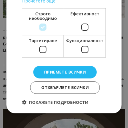
Прочетете още
Строго
Ефективност
необходимо
– След този инфотур какви са очакванията ви за
развитието на партньорствата с туристическите агенции в
Таргетиране
Функционалност
България и как Travelplan ще подкрепя продажбите на
Мексико като целогодишна дестинация?
– Искрено се надяваме инфотурът да е бил полезен и
ползотворен за всички участници. Вярваме, че разказът от
ПРИЕМЕТЕ ВСИЧКИ
първо лице и богатата информация, която получихме на място,
ще помогнат на туристическите агенти да увеличат продажбите
ОТХВЪРЛЕТЕ ВСИЧКИ
си и да бъдат максимално изчерпателни при отговорите на
всички въпроси и притеснения на туристите.
ПОКАЖЕТЕ ПОДРОБНОСТИ
Строго необходимо
Ефективност