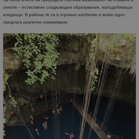
сеноте – естествени сладководни образувания, наподобяващи
кладенци. В района те са в огромно изобилие и всяко едно
предлага различно изживяване.