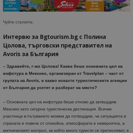
Чуйте статията:
Интервю за Bgtourism.bg с Полина
Цолова, търговски представител на
Avoris за България
– Здравейте, г-жо Цолова! Каква беше основната цел на
инфотура в Мексико, организиран от Travelplan – част от
групата на Avoris, и какво искахте туристическите агенции
от България да усетят и разберат на място?
– Основната цел на инфотура беше отново да затвърдим
Мексико като сигурна туристическа дестинация. Всички
участници в пътуването можем да потвърдим, че ситуацията в
страната е повече от спокойна, атмосферата е невероятна, а
митническият контрол, за който много туристи се притесняват, е