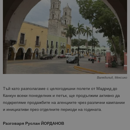
Таргетиране
Функционалност
Строго необходимите бисквитки позволяват
основната функционалност на уебсайта, като
потребителско влизане и управление на
акаунта. Уебсайтът не може да се използва
правилно без строго необходими бисквитки.
Доставчик
/
Валиден
Име
Оп
Домейн
до
cookie_notice_accepted
lisandraramos.com
7 дни
Таз
bgtourism.bg
бис
изп
да 
съг
на
Валядолид, Мексико
пот
за
Тъй като разполагаме с целогодишни полети от Мадрид до
изп
на 
Канкун всеки понеделник и петък, ще продължим активно да
на 
подкрепяме продажбите на агенциите чрез различни кампании
и инициативи през отделните периоди на годината.
Разговаря Руслан ЙОРДАНОВ
Доставчик
/
Валиден