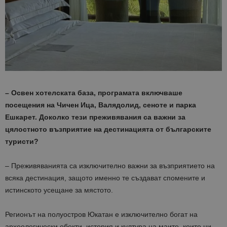
– Освен хотелската база, програмата включваше
посещения на Чичен Ица, Валядолид, сеноте и парка
Ешкарет. Доколко тези преживявания са важни за
цялостното възприятие на дестинацията от българските
туристи?
– Преживяванията са изключително важни за възприятието на
всяка дестинация, защото именно те създават спомените и
истинското усещане за мястото.
Регионът на полуостров Юкатан е изключително богат на
археологически обекти, история и култура на маите, които ни