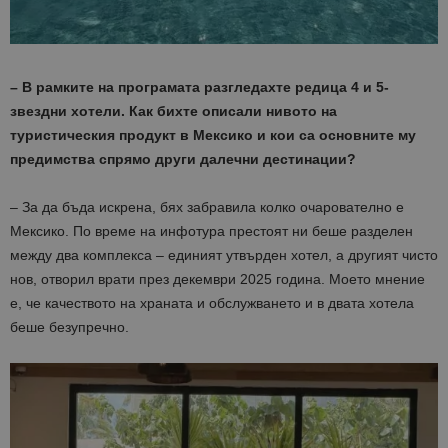
– В рамките на програмата разгледахте редица 4 и 5-
звездни хотели. Как бихте описали нивото на
туристическия продукт в Мексико и кои са основните му
предимства спрямо други далечни дестинации?
– За да бъда искрена, бях забравила колко очарователно е
Мексико. По време на инфотура престоят ни беше разделен
между два комплекса – единият утвърден хотел, а другият чисто
нов, отворил врати през декември 2025 година. Моето мнение
е, че качеството на храната и обслужването и в двата хотела
беше безупречно.