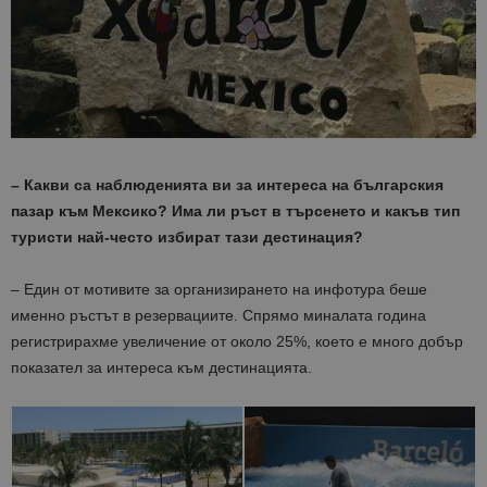
– Какви са наблюденията ви за интереса на българския
пазар към Мексико? Има ли ръст в търсенето и какъв тип
туристи най-често избират тази дестинация?
– Един от мотивите за организирането на инфотура беше
именно ръстът в резервациите. Спрямо миналата година
регистрирахме увеличение от около 25%, което е много добър
показател за интереса към дестинацията.