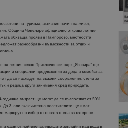
осветени на туризма, активния начин на живот,
ития, Община Чепеларе официално открива летния
рамата обхваща прояви в Пампорово, местността
редложат разнообразни възможности за отдих и
егиона.
е на летния сезон Приключенски парк „Язовира“ ще
акции и специални предложения за деца и семейства.
гат да се насладят на въжени съоръжения, стена за
 лък и редица други занимания сред природата.
4-годишна възраст ще могат да се възползват от 50%
ка. До 3 юли включително посетителите ще имат
н маршрут по избор от новата стена за катерене.
т и един от най-впечатляващите зиплайни над вода в