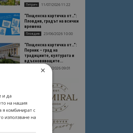
11/07/2026 11:22
Петрич
“Пощенска картичка от…”:
Пловдив, градът на всички
времена
23/06/2026 10:00
Пловдив
“Пощенска картичка от…”:
Перник – град на
традициите, културата и
вдъхновяващите...
×
17/06/2026 09:01
Перник
 и да
ето на нашия
а я комбинират с
то използване на