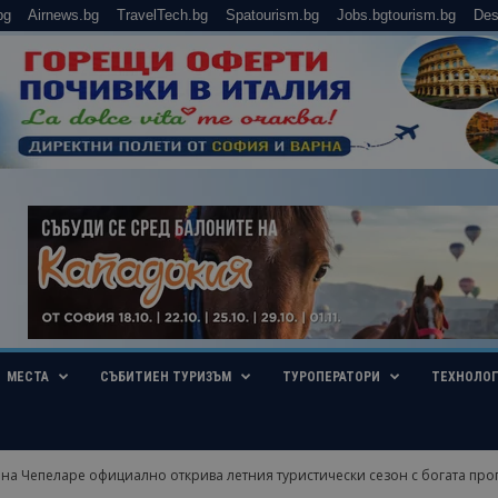
bg
Airnews.bg
TravelTech.bg
Spatourism.bg
Jobs.bgtourism.bg
Des
МЕСТА
СЪБИТИЕН ТУРИЗЪМ
ТУРОПЕРАТОРИ
ТЕХНОЛО
а Чепеларе официално открива летния туристически сезон с богата про