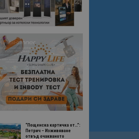
“Пощенска картичка от…”:
Петрич – Изживяване
отвъд очакваното