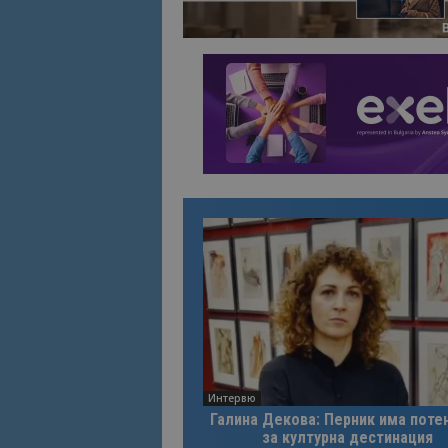
Интервю
Галина Декова: Перник има поте
за културна дестинация