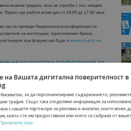
вена въжена градина, зона за стрелба с лък, нинджа
. Паркът ще работи всеки ден от 10:00 до 17:00 часа.
ово ще се проведе Националната конференция по
ставители на институции, туристическия бранш,
 участниците във форума ще бъде и
министърът на
ин на национална конференция за
е на Вашата дигитална поверителност в
 юни – събота, от 20.30 часа, с празнична програма
bg
а сцената ще се изявят Кристиян Янкулов и Биляна
бисквитки, за да персонализираме съдържанието, рекламите
то настроение в началото на летния сезон. За гостите
шия трафик. Също така споделяме информация за използван
 наливна крафт бира, а организаторите обещават
рана с нашите партньори за реклама и анализи, които може д
 жители и посетители на града.
я, която сте им предоставили или която са събрали от ваше
Прочетете още
ължава и през юли. На 3 и 4 юли 2026 г. Сдружение