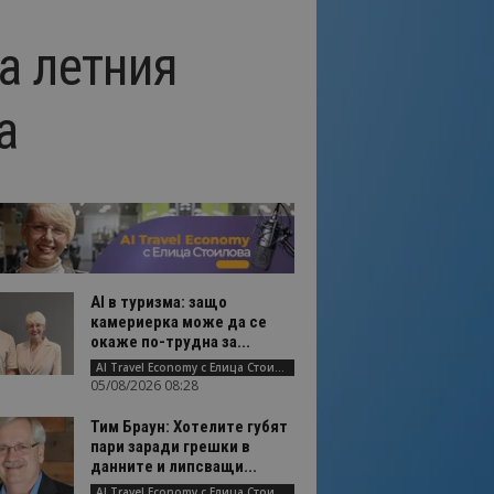
а летния
а
AI в туризма: защо
камериерка може да се
окаже по-трудна за...
AI Travel Economy с Елица Стоилова
05/08/2026 08:28
Тим Браун: Хотелите губят
пари заради грешки в
данните и липсващи...
AI Travel Economy с Елица Стоилова