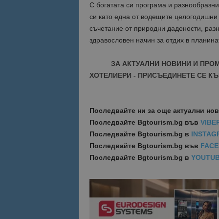
С богатата си програма и разнообразн
си като една от водещите целогодишни 
Име
Име
съчетание от природни дадености, разн
sc_is_visitor_uniq
здравословен начин за отдих в планина
is_visitor_unique
ЗА АКТУАЛНИ НОВИНИ И ПРО
ХОТЕЛИЕРИ - ПРИСЪЕДИНЕТЕ СЕ КЪ
is_unique
_ga_B09EBBY8PY
Последвайте ни за още актуални но
Последвайте
Bgtourism.bg във
VIBE
_ga_WXPDN4HSCV
Последвайте
Bgtourism.bg в
INSTAG
Последвайте
Bgtourism.bg във
FAC
_ga_FK650GXHRZ
Последвайте
Bgtourism.bg в
YOUTU
_ga