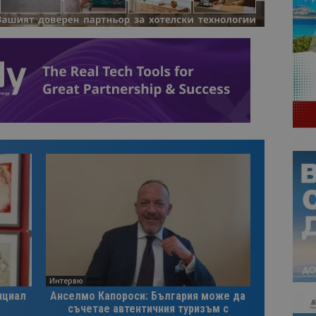
Интервю
нциал
Анселмо Капороси: България може да
съчетае автентичния туризъм с