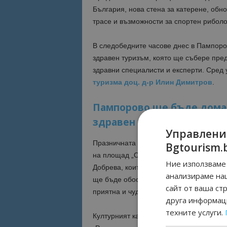
България, нова стена за катерене, обно
трасе и възможности за спортен риболов
В следобедните часове днес в Пампор
здравен туризъм, която ще събере пред
здравни специалисти и експерти. Сред
туризма доц. д-р Илин Димитров
.
Пампорово ще бъде домак
здравен туризъм
Управлени
Празничната програма продължава на 20
Bgtourism.
на площад „Олимпийски“ в Чепеларе. Н
Ние използваме 
Добрева, които ще се погрижат за добро
анализираме на
ще бъде обособена и специална зона с
сайт от ваша ст
приятна и чудесна атмосфера за всички
друга информаци
техните услуги.
Културният календар на общината прод