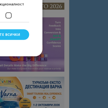
кционалност
ТЕ ВСИЧКИ
елско влизане и
тки.
омните съгласието
квитки на сайта.