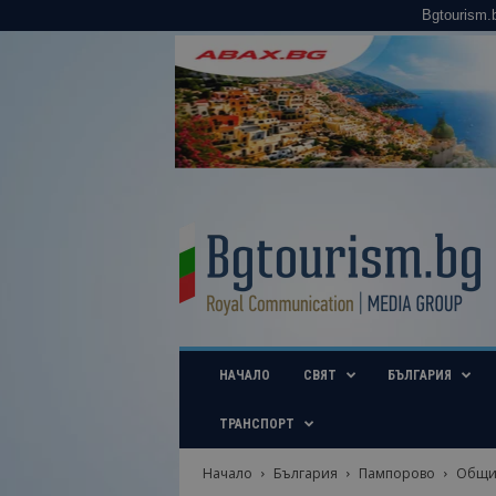
Bgtourism.
B
g
t
o
u
r
i
НАЧАЛО
СВЯТ
БЪЛГАРИЯ
s
m
.
ТРАНСПОРТ
b
g
Начало
България
Пампорово
Общин
–