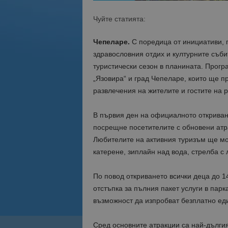
Чуйте статията:
Чепеларе.
С поредица от инициативи, п
здравословния отдих и културните съб
туристически сезон в планината. Прог
„Язовира“ и град Чепеларе, които ще п
развлечения на жителите и гостите на р
В първия ден на официалното откриван
посрещне посетителите с обновени атр
Любителите на активния туризъм ще мо
катерене, зиплайн над вода, стрелба с
По повод откриването всички деца до 1
отстъпка за пълния пакет услуги в пар
възможност да изпробват безплатно еди
Сред основните атракции са най-дългия