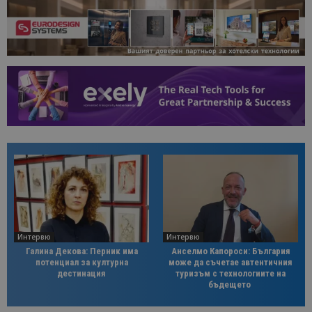
Интервю
Интервю
Галина Декова: Перник има
Анселмо Капороси: България
потенциал за културна
може да съчетае автентичния
дестинация
туризъм с технологиите на
бъдещето