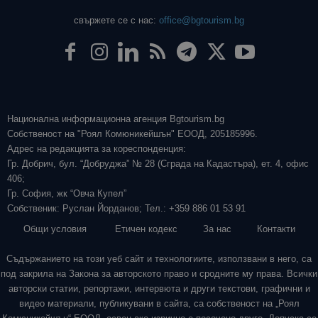
свържете се с нас:
office@bgtourism.bg
Национална информационна агенция Bgtourism.bg
Собственост на "Роял Комюникейшън" ЕООД, 205185996.
Адрес на редакцията за кореспонденция:
Гр. Добрич, бул. “Добруджа” № 28 (Сграда на Кадастъра), ет. 4, офис
406;
Гр. София, жк “Овча Купел”
Собственик: Руслан Йорданов; Тел.: +359 886 01 53 91
Общи условия
Етичен кодекс
За нас
Контакти
Съдържанието на този уеб сайт и технологиите, използвани в него, са
под закрила на Закона за авторското право и сродните му права. Всички
авторски статии, репортажи, интервюта и други текстови, графични и
видео материали, публикувани в сайта, са собственост на „Роял