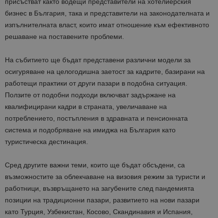
присъстват както водещи представители на хотелиерския
бизнес в България, така и представители на законодателната и
изпълнителната власт, които имат отношение към ефективното
решаване на поставените проблеми.
На събитието ще бъдат представени различни модели за
осигуряване на целогодишна заетост за кадрите, базирани на
работещи практики от други пазари в подобна ситуация.
Ползите от подобни подходи включват задържане на
квалифицирани кадри в страната, увеличаване на
потреблението, постъпления в здравната и пенсионната
система и подобряване на имиджа на България като
туристическа дестинация.
Сред другите важни теми, които ще бъдат обсъдени, са
възможностите за облекчаване на визовия режим за туристи и
работници, възвръщането на загубените след пандемията
позиции на традиционни пазари, развитието на нови пазари
като Турция, Узбекистан, Косово, Скандинавия и Испания,