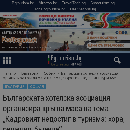
Bgtourism.bg
Airnews.bg
TravelTech.bg
Spatourism.bg
Jobs.bgtourism.bg
Destinations.bg
Начало
България
София
Българската хотелска асоциация
организира кръгла масa на тема „Кадровият недостиг в туризма:...
БЪЛГАРИЯ
СОФИЯ
Българската хотелска асоциация
организира кръгла масa на тема
„Кадровият недостиг в туризма: хора,
решения, бъдеще“