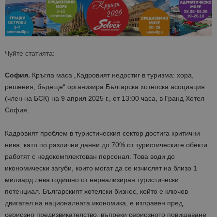
Чуйте статията:
София.
Кръгла масa „Кадровият недостиг в туризма: хора,
решения, бъдеще“ организира Българска хотелска асоциация
(член на БСК) на 9 април 2025 г., от 13:00 часа, в Гранд Хотел
София.
Кадровият проблем в туристическия сектор достига критични
нива, като по различни данни до 70% от туристическите обекти
работят с недокомплектован персонал. Това води до
икономически загуби, които могат да се изчислят на близо 1
милиард лева годишно от нереализиран туристически
потенциал. Българският хотелски бизнес, който е ключов
двигател на националната икономика, е изправен пред
сериозно предизвикателство, въпреки сериозното повишаване