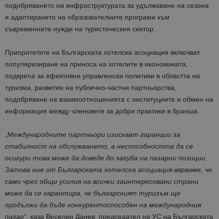
подобряването на инфраструктурата за удължаване на сезона
и адаптирането на образователните програми към
съвременните нужди на туристическия сектор.
Приоритетите на Българската хотелска асоциация включват
популяризиране на приноса на хотелите в икономиката,
подкрепа за ефективни управленски политики в областта на
туризма, развитие на публично-частни партньорства,
подобряване на взаимоотношенията с институциите и обмен на
информация между членовете за добри практики в бранша.
„
Международните партньори изискват гаранции за
стабилност на обслужването, а неспособността да се
осигури това може да доведе до загуба на пазарни позиции.
Затова ние от Българската хотелска асоциация вярваме, че
само чрез общи усилия на всички заинтересовани страни
може да се гарантира, че българският туризъм ще
продължи да бъде конкурентоспособен на международния
пазар
“, каза Веселин Данев, председател на УС на Българската