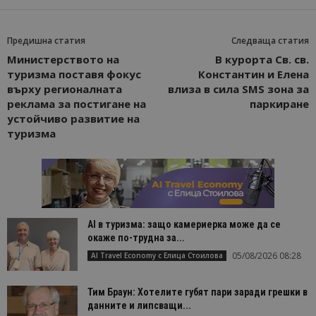
Предишна статия
Следваща статия
Министерството на
В курорта Св. св.
туризма поставя фокус
Константин и Елена
върху регионалната
влиза в сила SMS зона за
реклама за постигане на
паркиране
устойчиво развитие на
туризма
AI в туризма: защо камериерка може да се
окаже по-трудна за...
05/08/2026 08:28
AI Travel Economy с Елица Стоилова
Тим Браун: Хотелите губят пари заради грешки в
данните и липсващи...