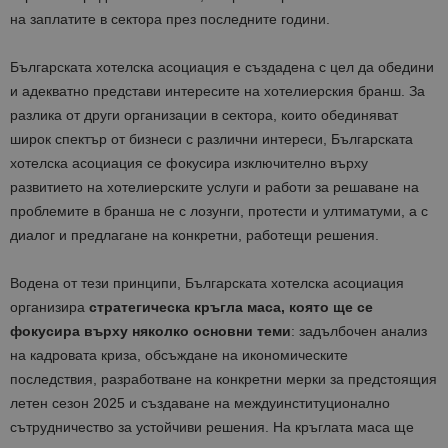
на заплатите в сектора през последните години.
Българската хотелска асоциация е създадена с цел да обедини
и адекватно представи интересите на хотелиерския бранш. За
разлика от други организации в сектора, които обединяват
широк спектър от бизнеси с различни интереси, Българската
хотелска асоциация се фокусира изключително върху
развитието на хотелиерските услуги и работи за решаване на
проблемите в бранша не с лозунги, протести и ултиматуми, а с
диалог и предлагане на конкретни, работещи решения.
Водена от тези принципи, Българската хотелска асоциация
организира
стратегическа кръгла маса, която ще се
фокусира върху няколко основни теми
: задълбочен анализ
на кадровата криза, обсъждане на икономическите
последствия, разработване на конкретни мерки за предстоящия
летен сезон 2025 и създаване на междуинституционално
сътрудничество за устойчиви решения. На кръглата маса ще