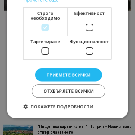
Строго
Ефективност
необходимо
Таргетиране
Функционалност
ПРИЕМЕТЕ ВСИЧКИ
ОТХВЪРЛЕТЕ ВСИЧКИ
ПОКАЖЕТЕ ПОДРОБНОСТИ
“Пощенска картичка от…”: Петрич – Изживяване
Строго необходимо
Ефективност
отвъд очакваното