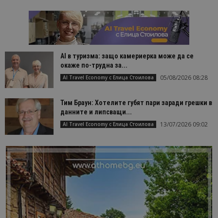
AI в туризма: защо камериерка може да се
окаже по-трудна за...
05/08/2026 08:28
AI Travel Economy с Елица Стоилова
Тим Браун: Хотелите губят пари заради грешки в
данните и липсващи...
13/07/2026 09:02
AI Travel Economy с Елица Стоилова