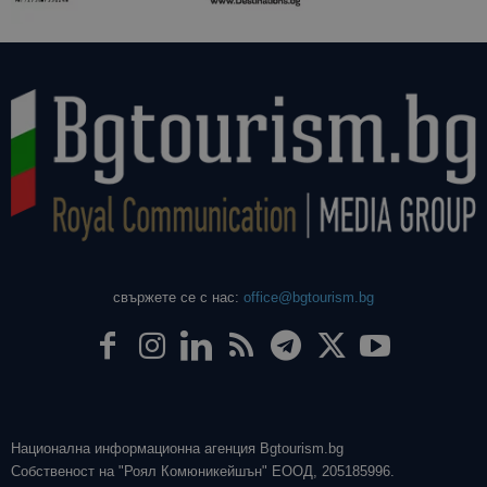
свържете се с нас:
office@bgtourism.bg
Национална информационна агенция Bgtourism.bg
Собственост на "Роял Комюникейшън" ЕООД, 205185996.