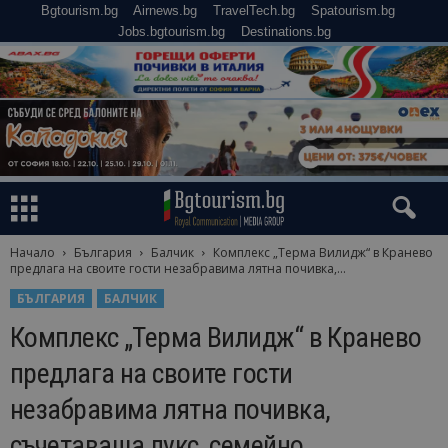
Bgtourism.bg
Airnews.bg
TravelTech.bg
Spatourism.bg
Jobs.bgtourism.bg
Destinations.bg
Начало
България
Балчик
Комплекс „Терма Вилидж“ в Кранево
предлага на своите гости незабравима лятна почивка,...
БЪЛГАРИЯ
БАЛЧИК
Комплекс „Терма Вилидж“ в Кранево
предлага на своите гости
незабравима лятна почивка,
съчетаваща лукс, семейно