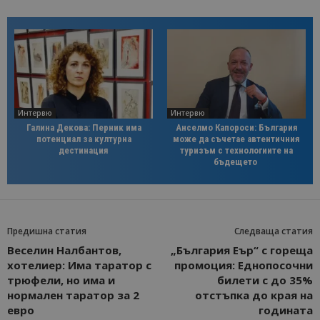
Интервю
Интервю
Галина Декова: Перник има
Анселмо Капороси: България
потенциал за културна
може да съчетае автентичния
дестинация
туризъм с технологиите на
бъдещето
Предишна статия
Следваща статия
Веселин Налбантов,
„България Еър“ с гореща
хотелиер: Има таратор с
промоция: Еднопосочни
трюфели, но има и
билети с до 35%
нормален таратор за 2
отстъпка до края на
евро
годината