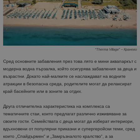
“Therma Village” – Кранево
Сред основните забавления през това лято е мини аквапаркът с
модерна водна пързалка, който осигурява забавления за деца и
възрастни. Докато най-малките се наслаждават на водните
атракции в безопасна среда, родителите могат да релаксират
край басейните или в зоните за отдих.
Друга отличителна характеристика на комплекса са
тематичните стаи, които предлагат различно изживяване за
своите гости. Семействата с деца могат да изберат интериори,
вдъхновени от популярни приказни и супергеройски теми, сред
които „Спайдърмен“ и „Замръзналото кралство“, а за