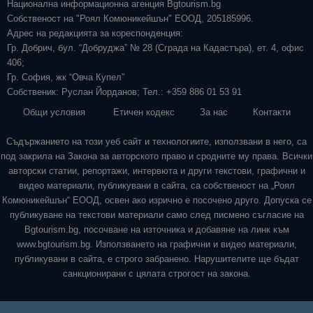
Национална информационна агенция Bgtourism.bg
Собственост на "Роял Комюникейшън" ЕООД, 205185996.
Адрес на редакцията за кореспонденция:
Гр. Добрич, бул. “Добруджа” № 28 (Сграда на Кадастъра), ет. 4, офис
406;
Гр. София, жк “Овча Купел”
Собственик: Руслан Йорданов; Тел.: +359 886 01 53 91
Общи условия
Етичен кодекс
За нас
Контакти
Съдържанието на този уеб сайт и технологиите, използвани в него, са
под закрила на Закона за авторското право и сродните му права. Всички
авторски статии, репортажи, интервюта и други текстови, графични и
видео материали, публикувани в сайта, са собственост на „Роял
Комюникейшън“ ЕООД, освен ако изрично е посочено друго. Допуска се
публикуване на текстови материали само след писмено съгласие на
Bgtourism.bg, посочване на източника и добавяне на линк към
www.bgtourism.bg. Използването на графични и видео материали,
публикувани в сайта, е строго забранено. Нарушителите ще бъдат
санкционирани с цялата строгост на закона.