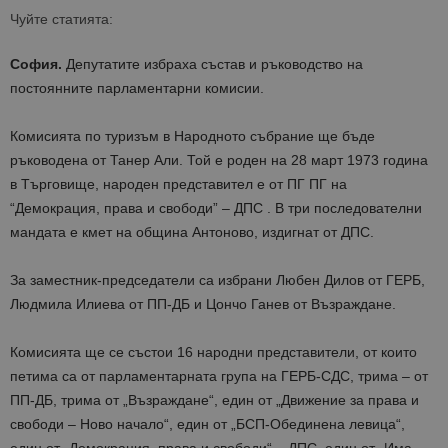
Чуйте статията:
София.
Депутатите избраха състав и ръководство на
постоянните парламентарни комисии.
Комисията по туризъм в Народното събрание ще бъде
ръководена от Танер Али. Той е роден на 28 март 1973 година
в Търговище, народен представител е от ПГ ПГ на
“Демокрация, права и свободи” – ДПС . В три последователни
мандата е кмет на община Антоново, издигнат от ДПС.
За заместник-председатели са избрани Любен Дилов от ГЕРБ,
Людмила Илиева от ПП-ДБ и Цончо Ганев от Възраждане.
Комисията ще се състои 16 народни представители, от които
петима са от парламентарната група на ГЕРБ-СДС, трима – от
ПП-ДБ, трима от „Възраждане“, един от „Движение за права и
свободи – Ново начало“, един от „БСП-Обединена левица“,
един от „Демокрация, права и свободи“ – ДПС, един от „Има