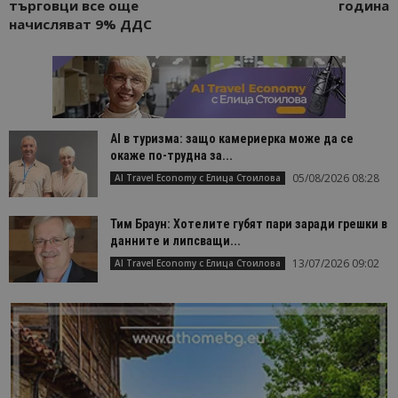
търговци все още
година
начисляват 9% ДДС
AI в туризма: защо камериерка може да се
окаже по-трудна за...
05/08/2026 08:28
AI Travel Economy с Елица Стоилова
Тим Браун: Хотелите губят пари заради грешки в
данните и липсващи...
13/07/2026 09:02
AI Travel Economy с Елица Стоилова