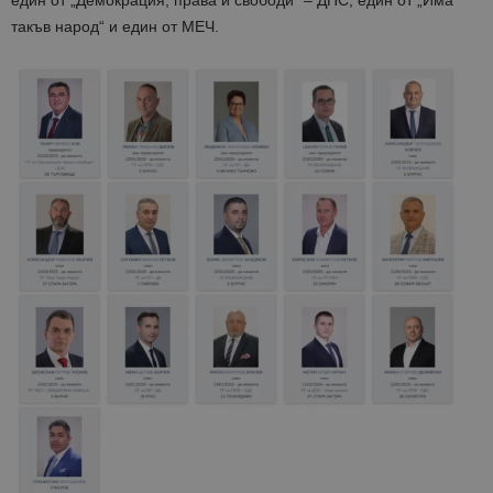
такъв народ“ и един от МЕЧ.