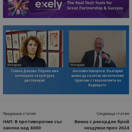
Интервю
Интервю
Галина Декова: Перник има
Анселмо Капороси: България
потенциал за културна
може да съчетае автентичния
дестинация
туризъм с технологиите на
бъдещето
Предишна статия
Следваща статия
НАП: В противоречие със
Виена с рекорден брой
закона над 6000
нощувки през 2024