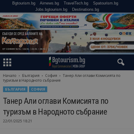
Bgtourism.bg
Airnews.bg
TravelTech.bg
Spatourism.bg
Jobs.bgtourism.bg
Destinations.bg
Начало
България
София
Танер Али оглави Комисията по
туризъм в Народното събрание
БЪЛГАРИЯ
СОФИЯ
Танер Али оглави Комисията по
туризъм в Народното събрание
22/01/2025 18:21