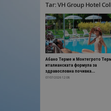
Таг: VH Group Hotel Col
Н
а
й
-
в
а
ж
н
о
Свят
т
о
Абано Терме и Монтегрото Тер
о
италианската формула за
т
здравословна почивка...
т
07/07/2026 12:08
у
р
и
з
м
а
!