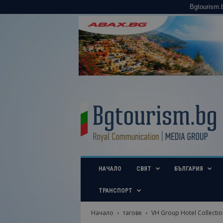
Bgtourism.
B
g
t
o
u
r
i
НАЧАЛО
СВЯТ
БЪЛГАРИЯ
s
m
.
ТРАНСПОРТ
b
g
Начало
тагове
VH Group Hotel Collectio
–