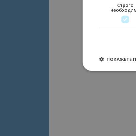
Строго
необходи
ПОКАЖЕТЕ 
Строго необходимит
управление на акау
Име
cookie_notice_acc