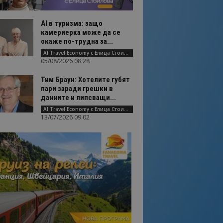
AI в туризма: защо
камериерка може да се
окаже по-трудна за...
AI Travel Economy с Елица Стоилова
05/08/2026 08:28
Тим Браун: Хотелите губят
пари заради грешки в
данните и липсващи...
AI Travel Economy с Елица Стоилова
13/07/2026 09:02