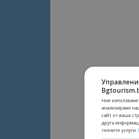
Управлени
Bgtourism.
Ние използваме 
анализираме на
сайт от ваша ст
друга информаци
техните услуги.