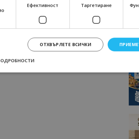
Ефективност
Таргетиране
Фун
мо
ОТХВЪРЛЕТЕ ВСИЧКИ
ПРИЕМЕ
ПОДРОБНОСТИ
Строго необходимо
Ефективност
Таргетиране
Функционалност
е бисквитки позволяват основната функционалност на уебсайта, като потребит
нта. Уебсайтът не може да се използва правилно без строго необходими бискви
Доставчик
/
Валиден
Описание
Домейн
до
epted
lisandraramos.com
7 дни
Тази бисквитка се използва, за да зап
bgtourism.bg
на потребителя за използването на бис