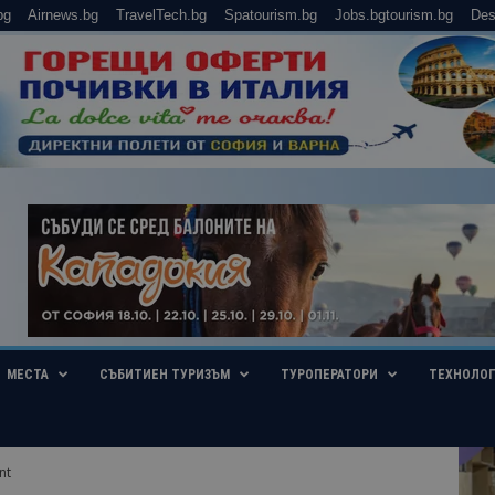
bg
Airnews.bg
TravelTech.bg
Spatourism.bg
Jobs.bgtourism.bg
Des
МЕСТА
СЪБИТИЕН ТУРИЗЪМ
ТУРОПЕРАТОРИ
ТЕХНОЛО
nt