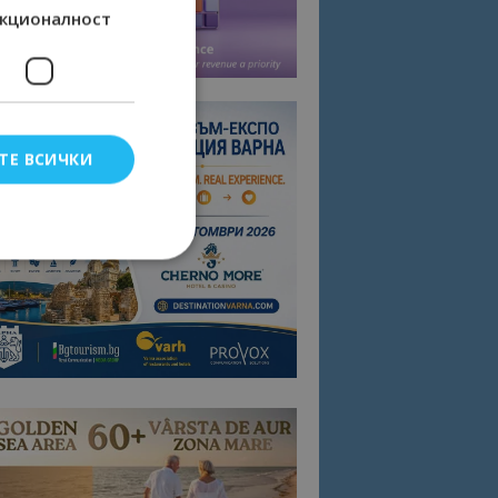
кционалност
ТЕ ВСИЧКИ
елско влизане и
тки.
омните съгласието
квитки на сайта.