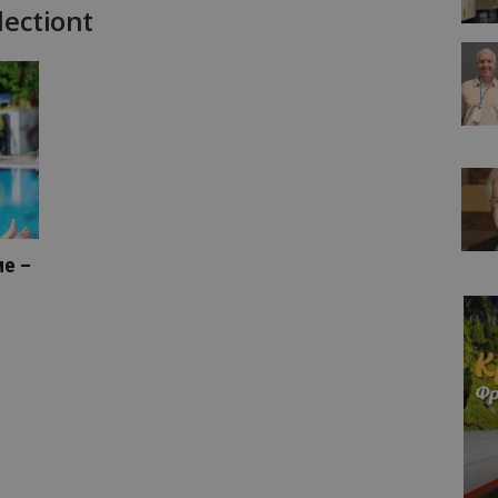
lectiont
ме –