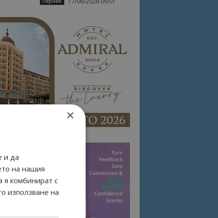
17/06/2026 09:01
Перник
×
 и да
ето на нашия
а я комбинират с
то използване на