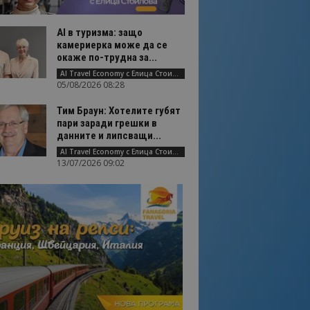
AI в туризма: защо
камериерка може да се
окаже по-трудна за...
AI Travel Economy с Елица Стоилова
05/08/2026 08:28
Тим Браун: Хотелите губят
пари заради грешки в
данните и липсващи...
AI Travel Economy с Елица Стоилова
13/07/2026 09:02