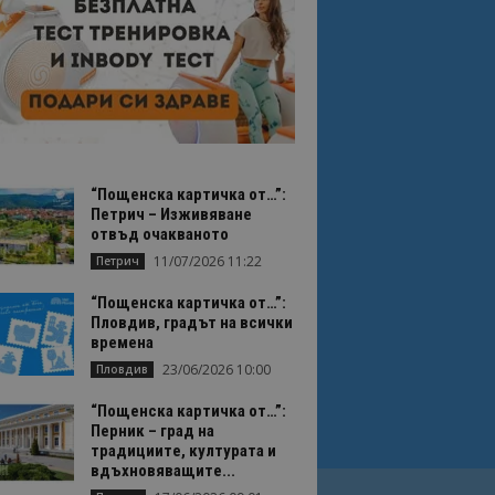
“Пощенска картичка от…”:
Петрич – Изживяване
отвъд очакваното
11/07/2026 11:22
Петрич
“Пощенска картичка от…”:
Пловдив, градът на всички
времена
23/06/2026 10:00
Пловдив
“Пощенска картичка от…”:
Перник – град на
традициите, културата и
вдъхновяващите...