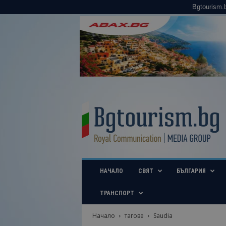
Bgtourism.
B
g
t
o
u
r
i
НАЧАЛО
СВЯТ
БЪЛГАРИЯ
s
m
.
ТРАНСПОРТ
b
g
Начало
тагове
Saudia
–