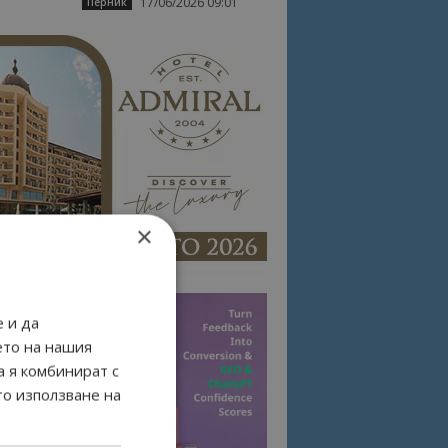
17/06/2026 09:01
Перник
×
 и да
ето на нашия
а я комбинират с
то използване на