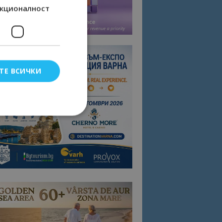
кционалност
ТЕ ВСИЧКИ
елско влизане и
тки.
омните съгласието
квитки на сайта.