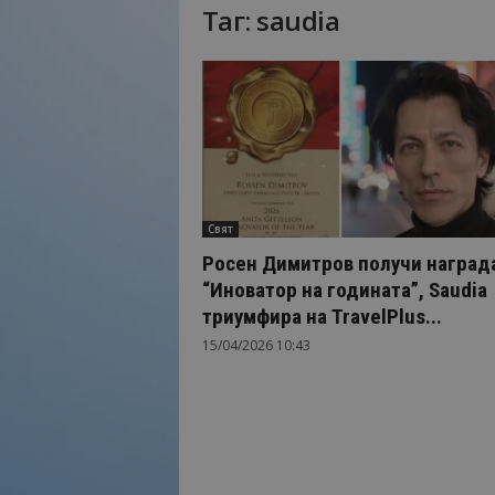
Таг: saudia
Н
а
й
-
в
а
ж
н
о
Свят
т
о
Росен Димитров получи наград
о
“Иноватор на годината”, Saudia
т
триумфира на TravelPlus...
т
15/04/2026 10:43
у
р
и
з
м
а
!