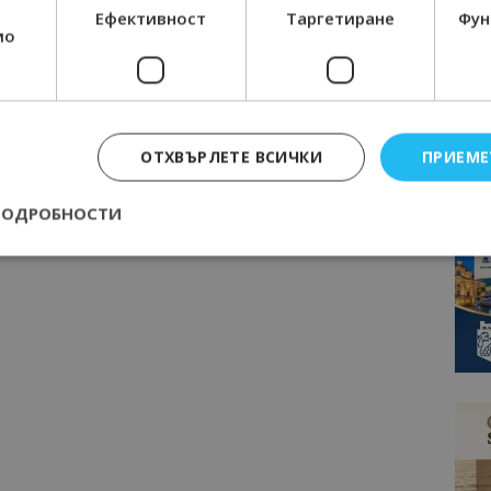
Ефективност
Таргетиране
Фун
мо
ОТХВЪРЛЕТЕ ВСИЧКИ
ПРИЕМЕ
ПОДРОБНОСТИ
Строго необходимо
Ефективност
Таргетиране
Функционалност
е бисквитки позволяват основната функционалност на уебсайта, като потребит
нта. Уебсайтът не може да се използва правилно без строго необходими бискви
Доставчик
/
Валиден
Описание
Домейн
до
epted
lisandraramos.com
7 дни
Тази бисквитка се използва, за да зап
bgtourism.bg
на потребителя за използването на бис