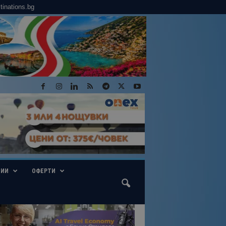
tinations.bg
ГИИ
ОФЕРТИ