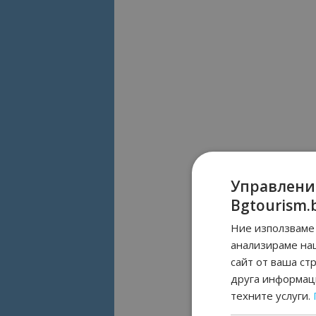
Управлени
Bgtourism.
Ние използваме 
анализираме на
сайт от ваша ст
друга информаци
техните услуги.