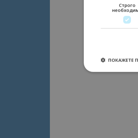
Строго
необходи
ПОКАЖЕТЕ 
Строго необходимит
управление на акау
Име
cookie_notice_acc