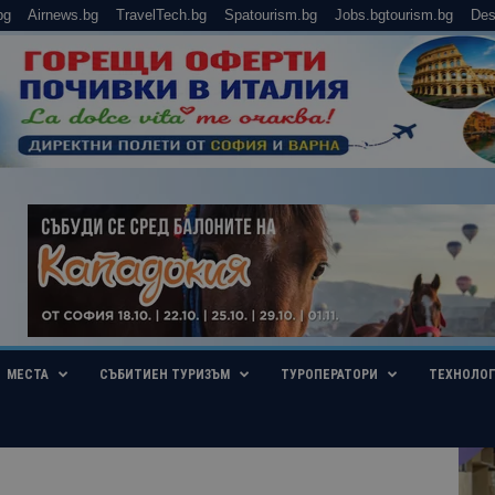
bg
Airnews.bg
TravelTech.bg
Spatourism.bg
Jobs.bgtourism.bg
Des
МЕСТА
СЪБИТИЕН ТУРИЗЪМ
ТУРОПЕРАТОРИ
ТЕХНОЛО