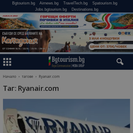
Bgtourism.bg
Airnews.bg
TravelTech.bg
Spatourism.bg
Jobs.bgtourism.bg
Destinations.bg
Начало
тагове
Ryanair.com
Таг: Ryanair.com