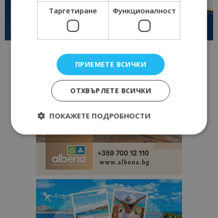
Таргетиране
Функционалност
ПРИЕМЕТЕ ВСИЧКИ
ОТХВЪРЛЕТЕ ВСИЧКИ
ПОКАЖЕТЕ ПОДРОБНОСТИ
Строго необходимо
Ефективност
Таргетиране
Функционалност
Строго необходимите бисквитки позволяват
основната функционалност на уебсайта, като
потребителско влизане и управление на
акаунта. Уебсайтът не може да се използва
правилно без строго необходими бисквитки.