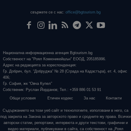
свържете се с нас:
office@bgtourism.bg
Национална информационна агенция Bgtourism.bg
Собственост на "Роял Комюникейшън" ЕООД, 205185996.
Адрес на редакцията за кореспонденция:
Гр. Добрич, бул. “Добруджа” № 28 (Сграда на Кадастъра), ет. 4, офис
406;
Гр. София, жк “Овча Купел”
Собственик: Руслан Йорданов; Тел.: +359 886 01 53 91
Общи условия
Етичен кодекс
За нас
Контакти
Съдържанието на този уеб сайт и технологиите, използвани в него, са
под закрила на Закона за авторското право и сродните му права. Всички
авторски статии, репортажи, интервюта и други текстови, графични и
видео материали, публикувани в сайта, са собственост на „Роял