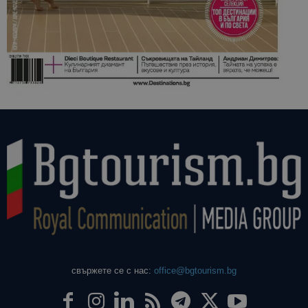
свържете се с нас:
office@bgtourism.bg