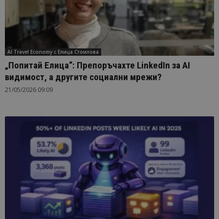
AI Travel Economy с Елица Стоилова
„Попитай Елица“: Препоръчахте LinkedIn за AI
видимост, а другите социални мрежи?
21/05/2026 09:09