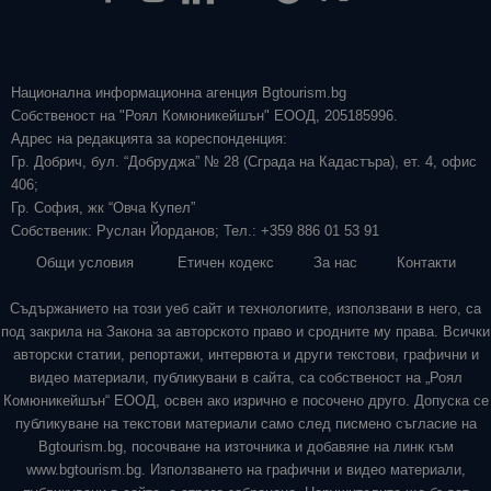
Национална информационна агенция Bgtourism.bg
Собственост на "Роял Комюникейшън" ЕООД, 205185996.
Адрес на редакцията за кореспонденция:
Гр. Добрич, бул. “Добруджа” № 28 (Сграда на Кадастъра), ет. 4, офис
406;
Гр. София, жк “Овча Купел”
Собственик: Руслан Йорданов; Тел.: +359 886 01 53 91
Общи условия
Етичен кодекс
За нас
Контакти
Съдържанието на този уеб сайт и технологиите, използвани в него, са
под закрила на Закона за авторското право и сродните му права. Всички
авторски статии, репортажи, интервюта и други текстови, графични и
видео материали, публикувани в сайта, са собственост на „Роял
Комюникейшън“ ЕООД, освен ако изрично е посочено друго. Допуска се
публикуване на текстови материали само след писмено съгласие на
Bgtourism.bg, посочване на източника и добавяне на линк към
www.bgtourism.bg. Използването на графични и видео материали,