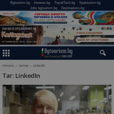
Bgtourism.bg
Airnews.bg
TravelTech.bg
Spatourism.bg
Jobs.bgtourism.bg
Destinations.bg
Начало
тагове
LinkedIn
Таг: LinkedIn