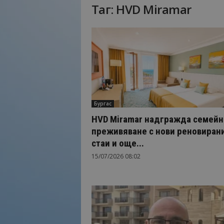
Таг: HVD Miramar
Н
а
й
-
в
а
ж
н
о
Бургас
т
о
HVD Miramar надгражда семейн
о
преживяване с нови реновиран
т
стаи и още...
т
15/07/2026 08:02
у
р
и
з
м
а
!