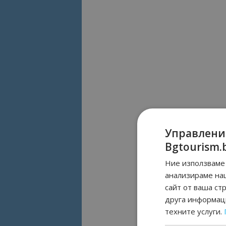
Управлени
Bgtourism.
Ние използваме 
анализираме на
сайт от ваша ст
друга информаци
техните услуги.