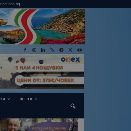
tinations.bg
ГИИ
ОФЕРТИ