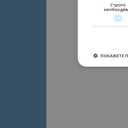
Строго
необходи
ПОКАЖЕТЕ 
Строго необходимит
управление на акау
Име
cookie_notice_acc