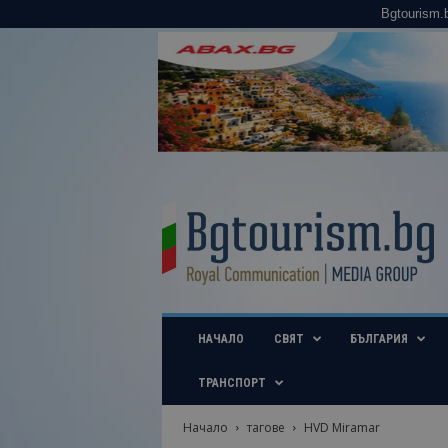
Bgtourism.
B
g
t
o
u
r
i
НАЧАЛО
СВЯТ
БЪЛГАРИЯ
s
m
.
ТРАНСПОРТ
b
g
Начало
тагове
HVD Miramar
–