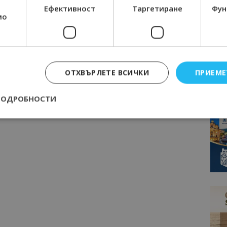
Ефективност
Таргетиране
Фун
мо
ОТХВЪРЛЕТЕ ВСИЧКИ
ПРИЕМЕ
ПОДРОБНОСТИ
Строго необходимо
Ефективност
Таргетиране
Функционалност
е бисквитки позволяват основната функционалност на уебсайта, като потребит
нта. Уебсайтът не може да се използва правилно без строго необходими бискви
Доставчик
/
Валиден
Описание
Домейн
до
epted
lisandraramos.com
7 дни
Тази бисквитка се използва, за да зап
bgtourism.bg
на потребителя за използването на бис