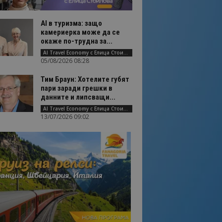
AI в туризма: защо
камериерка може да се
окаже по-трудна за...
AI Travel Economy с Елица Стоилова
05/08/2026 08:28
Тим Браун: Хотелите губят
пари заради грешки в
данните и липсващи...
AI Travel Economy с Елица Стоилова
13/07/2026 09:02