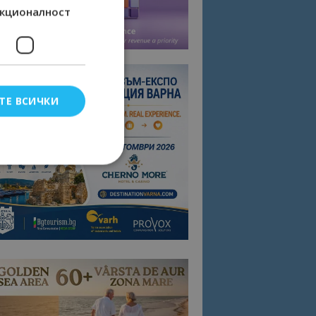
кционалност
ТЕ ВСИЧКИ
елско влизане и
тки.
омните съгласието
квитки на сайта.