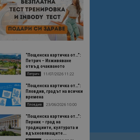
“Пощенска картичка от…”:
Петрич – Изживяване
отвъд очакваното
11/07/2026 11:22
Петрич
“Пощенска картичка от…”:
Пловдив, градът на всички
времена
23/06/2026 10:00
Пловдив
“Пощенска картичка от…”:
Перник – град на
традициите, културата и
вдъхновяващите...