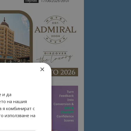
17/06/2026 09:01
Перник
×
 и да
ето на нашия
а я комбинират с
то използване на