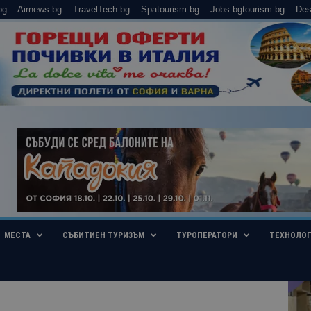
bg
Airnews.bg
TravelTech.bg
Spatourism.bg
Jobs.bgtourism.bg
Des
МЕСТА
СЪБИТИЕН ТУРИЗЪМ
ТУРОПЕРАТОРИ
ТЕХНОЛО