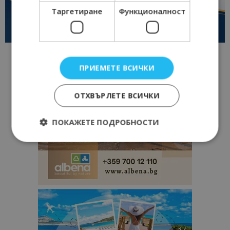
Таргетиране
Функционалност
ПРИЕМЕТЕ ВСИЧКИ
ОТХВЪРЛЕТЕ ВСИЧКИ
ПОКАЖЕТЕ ПОДРОБНОСТИ
Строго необходимо
Ефективност
Таргетиране
Функционалност
Строго необходимите бисквитки позволяват
основната функционалност на уебсайта, като
потребителско влизане и управление на
акаунта. Уебсайтът не може да се използва
правилно без строго необходими бисквитки.