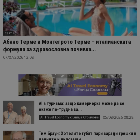
Свят
Абано Терме и Монтегрото Терме – италианската
формула за здравословна почивка...
07/07/2026 12:08
AI в туризма: защо камериерка може да се
окаже по-трудна за...
05/08/2026 08:28
AI Travel Economy с Елица Стоилова
Тим Браун: Хотелите губят пари заради грешки в
данните и липсващи...