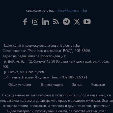
свържете се с нас:
office@bgtourism.bg
Национална информационна агенция Bgtourism.bg
Собственост на "Роял Комюникейшън" ЕООД, 205185996.
Адрес на редакцията за кореспонденция:
Гр. Добрич, бул. “Добруджа” № 28 (Сграда на Кадастъра), ет. 4, офис
406;
Гр. София, жк “Овча Купел”
Собственик: Руслан Йорданов; Тел.: +359 886 01 53 91
Общи условия
Етичен кодекс
За нас
Контакти
Съдържанието на този уеб сайт и технологиите, използвани в него, са
под закрила на Закона за авторското право и сродните му права. Всички
авторски статии, репортажи, интервюта и други текстови, графични и
видео материали, публикувани в сайта, са собственост на „Роял