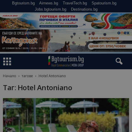
Bgtourism.bg
Airnews.bg
TravelTech.bg
Spatourism.bg
Jobs.bgtourism.bg
Destinations.bg
Начало
тагове
Hotel Antoniano
Таг: Hotel Antoniano