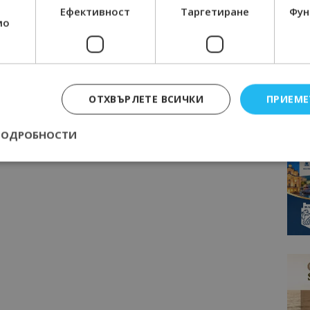
Ефективност
Таргетиране
Фун
мо
ОТХВЪРЛЕТЕ ВСИЧКИ
ПРИЕМЕ
ПОДРОБНОСТИ
Строго необходимо
Ефективност
Таргетиране
Функционалност
е бисквитки позволяват основната функционалност на уебсайта, като потребит
нта. Уебсайтът не може да се използва правилно без строго необходими бискви
Доставчик
/
Валиден
Описание
Домейн
до
epted
lisandraramos.com
7 дни
Тази бисквитка се използва, за да зап
bgtourism.bg
на потребителя за използването на бис