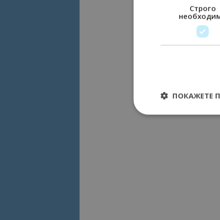
Строго
необходи
ПОКАЖЕТЕ 
Строго необходимит
управление на акау
Име
cookie_notice_acc