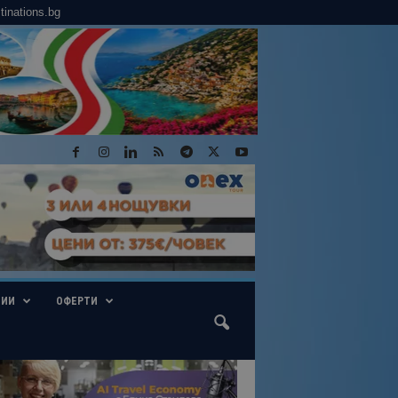
tinations.bg
ГИИ
ОФЕРТИ