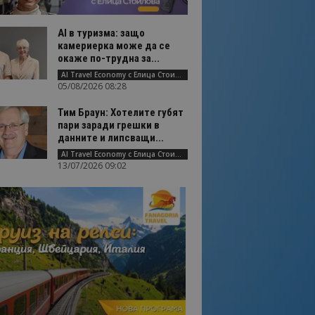
AI в туризма: защо
камериерка може да се
окаже по-трудна за...
AI Travel Economy с Елица Стоилова
05/08/2026 08:28
Тим Браун: Хотелите губят
пари заради грешки в
данните и липсващи...
AI Travel Economy с Елица Стоилова
13/07/2026 09:02