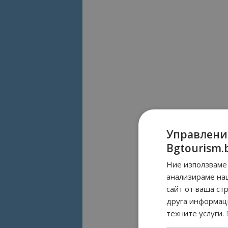
Управлени
Bgtourism.
Ние използваме 
анализираме на
сайт от ваша ст
друга информаци
техните услуги.