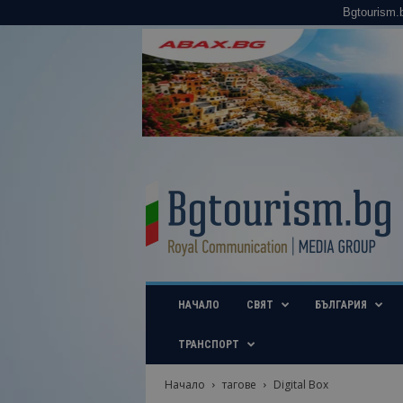
Bgtourism.
B
g
t
o
u
r
i
НАЧАЛО
СВЯТ
БЪЛГАРИЯ
s
m
.
ТРАНСПОРТ
b
g
Начало
тагове
Digital Box
–