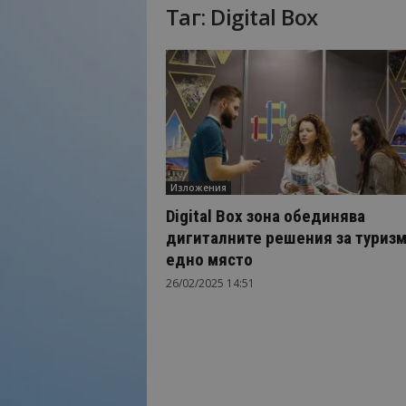
Таг: Digital Box
Н
а
й
-
в
а
ж
н
о
Изложения
т
о
Digital Box зона обединява
о
дигиталните решения за туризм
т
едно място
т
26/02/2025 14:51
у
р
и
з
м
а
!