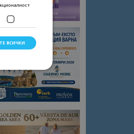
кционалност
ТЕ ВСИЧКИ
елско влизане и
тки.
омните съгласието
квитки на сайта.