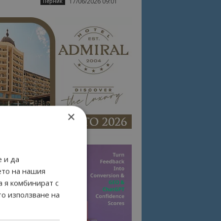
17/06/2026 09:01
Перник
×
 и да
ето на нашия
а я комбинират с
то използване на