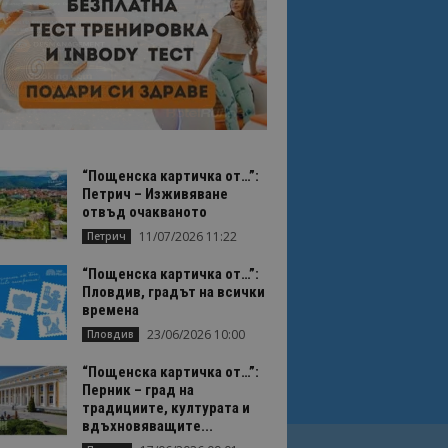
“Пощенска картичка от…”:
Петрич – Изживяване
отвъд очакваното
11/07/2026 11:22
Петрич
“Пощенска картичка от…”:
Пловдив, градът на всички
времена
23/06/2026 10:00
Пловдив
“Пощенска картичка от…”:
Перник – град на
традициите, културата и
вдъхновяващите...