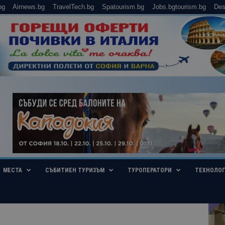
bg
Airnews.bg
TravelTech.bg
Spatourism.bg
Jobs.bgtourism.bg
Des
МЕСТА
СЪБИТИЕН ТУРИЗЪМ
ТУРОПЕРАТОРИ
ТЕХНОЛО