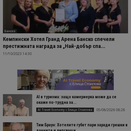
Банско
Кемпински Хотел Гранд Арена Банско спечели
престижната награда за „Най-добър спа...
11/10/2023 14:30
AI в туризма: защо камериерка може да се
окаже по-трудна за...
05/08/2026 08:28
AI Travel Economy с Елица Стоилова
Тим Браун: Хотелите губят пари заради грешки в
данните и липсващи...