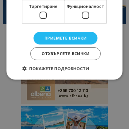
Таргетиране
Функционалност
ПРИЕМЕТЕ ВСИЧКИ
ОТХВЪРЛЕТЕ ВСИЧКИ
ПОКАЖЕТЕ ПОДРОБНОСТИ
Строго необходимо
Ефективност
Таргетиране
Функционалност
Строго необходимите бисквитки позволяват
основната функционалност на уебсайта, като
потребителско влизане и управление на
акаунта. Уебсайтът не може да се използва
правилно без строго необходими бисквитки.