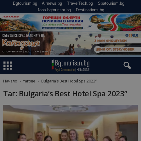
Bgtourism.bg
Airnews.bg
TravelTech.bg
Spatourism.bg
Jobs.bgtourism.bg
Destinations.bg
Начало
тагове
Bulgaria’s Best Hotel Spa 2023”
Таг: Bulgaria’s Best Hotel Spa 2023”