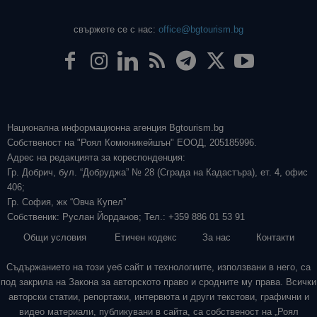
свържете се с нас:
office@bgtourism.bg
Национална информационна агенция Bgtourism.bg
Собственост на "Роял Комюникейшън" ЕООД, 205185996.
Адрес на редакцията за кореспонденция:
Гр. Добрич, бул. “Добруджа” № 28 (Сграда на Кадастъра), ет. 4, офис
406;
Гр. София, жк “Овча Купел”
Собственик: Руслан Йорданов; Тел.: +359 886 01 53 91
Общи условия
Етичен кодекс
За нас
Контакти
Съдържанието на този уеб сайт и технологиите, използвани в него, са
под закрила на Закона за авторското право и сродните му права. Всички
авторски статии, репортажи, интервюта и други текстови, графични и
видео материали, публикувани в сайта, са собственост на „Роял