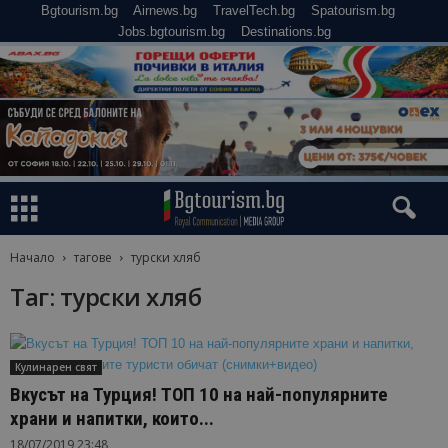
Bgtourism.bg
Airnews.bg
TravelTech.bg
Spatourism.bg
Jobs.bgtourism.bg
Destinations.bg
Начало
тагове
турски хляб
Таг: турски хляб
Кулинарен свят
Вкусът на Турция! ТОП 10 на най-популярните
храни и напитки, които...
18/07/2019 23:48