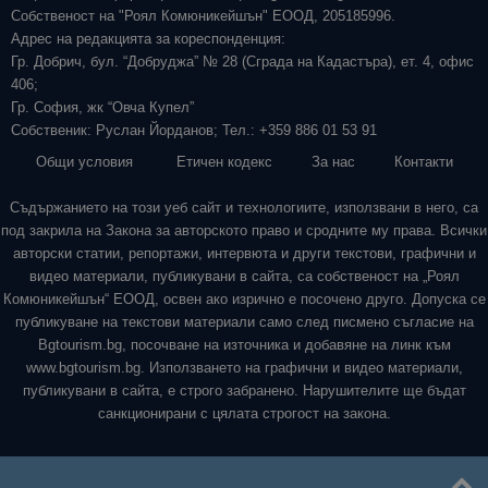
Собственост на "Роял Комюникейшън" ЕООД, 205185996.
Адрес на редакцията за кореспонденция:
Гр. Добрич, бул. “Добруджа” № 28 (Сграда на Кадастъра), ет. 4, офис
406;
Гр. София, жк “Овча Купел”
Собственик: Руслан Йорданов; Тел.: +359 886 01 53 91
Общи условия
Етичен кодекс
За нас
Контакти
Съдържанието на този уеб сайт и технологиите, използвани в него, са
под закрила на Закона за авторското право и сродните му права. Всички
авторски статии, репортажи, интервюта и други текстови, графични и
видео материали, публикувани в сайта, са собственост на „Роял
Комюникейшън“ ЕООД, освен ако изрично е посочено друго. Допуска се
публикуване на текстови материали само след писмено съгласие на
Bgtourism.bg, посочване на източника и добавяне на линк към
www.bgtourism.bg. Използването на графични и видео материали,
публикувани в сайта, е строго забранено. Нарушителите ще бъдат
санкционирани с цялата строгост на закона.