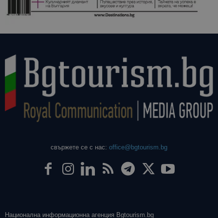
даден сайт
използва з
изчисляван
данни за
посетители
сесии и
кампании 
отчетите з
анализ на
сайтовете.
свържете се с нас:
office@bgtourism.bg
Национална информационна агенция Bgtourism.bg