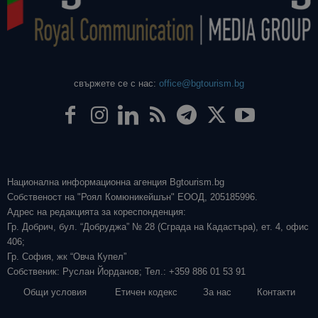
свържете се с нас:
office@bgtourism.bg
Национална информационна агенция Bgtourism.bg
Собственост на "Роял Комюникейшън" ЕООД, 205185996.
Адрес на редакцията за кореспонденция:
Гр. Добрич, бул. “Добруджа” № 28 (Сграда на Кадастъра), ет. 4, офис
406;
Гр. София, жк “Овча Купел”
Собственик: Руслан Йорданов; Тел.: +359 886 01 53 91
Общи условия
Етичен кодекс
За нас
Контакти