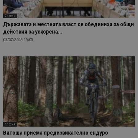
София
Държавата и местната власт се обединиха за общи
действия за ускорена...
03/07/2025 15:05
София
Витоша приема предизвикателно ендуро