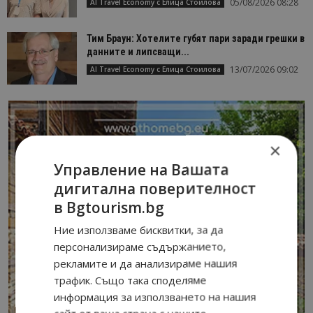
05/08/2026 08:28
AI Travel Economy с Елица Стоилова
Тим Браун: Хотелите губят пари заради грешки в
данните и липсващи...
13/07/2026 09:02
AI Travel Economy с Елица Стоилова
×
Управление на Вашата
дигитална поверителност
в Bgtourism.bg
Ние използваме бисквитки, за да
персонализираме съдържанието,
рекламите и да анализираме нашия
трафик. Също така споделяме
информация за използването на нашия