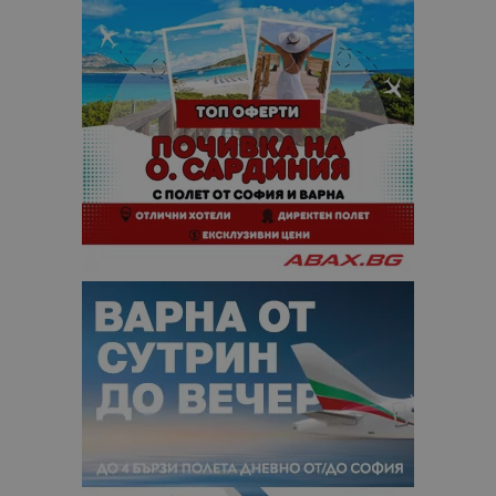
кампании 
отчетите з
анализ на
сайтовете.