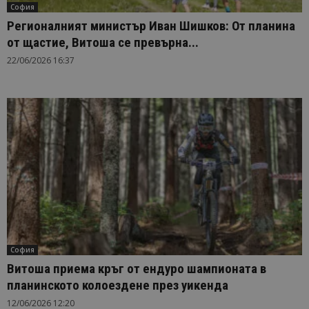
София
Регионалният министър Иван Шишков: От планина
от щастие, Витоша се превърна...
22/06/2026 16:37
София
Витоша приема кръг от ендуро шампионата в
планинското колоездене през уикенда
12/06/2026 12:20