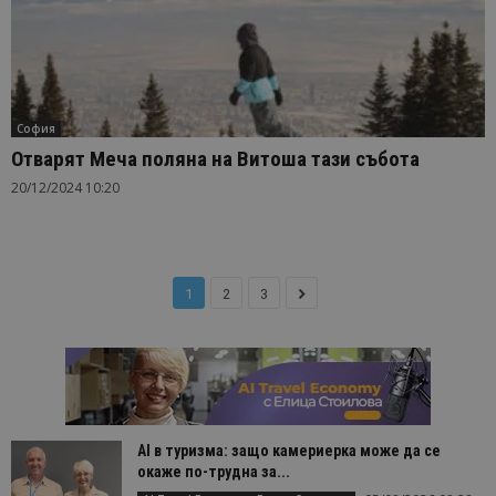
София
Отварят Меча поляна на Витоша тази събота
20/12/2024 10:20
1
2
3
AI в туризма: защо камериерка може да се
окаже по-трудна за...