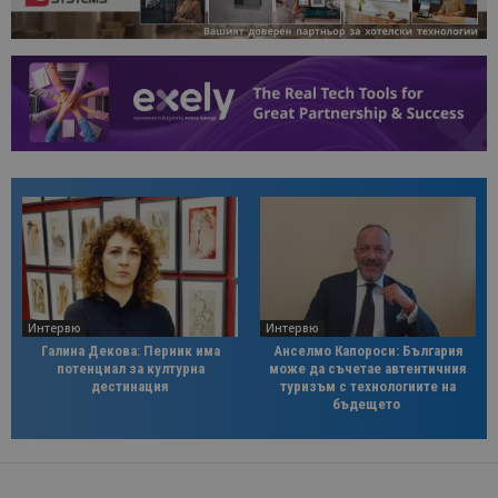
Интервю
Интервю
Галина Декова: Перник има
Анселмо Капороси: България
потенциал за културна
може да съчетае автентичния
дестинация
туризъм с технологиите на
бъдещето