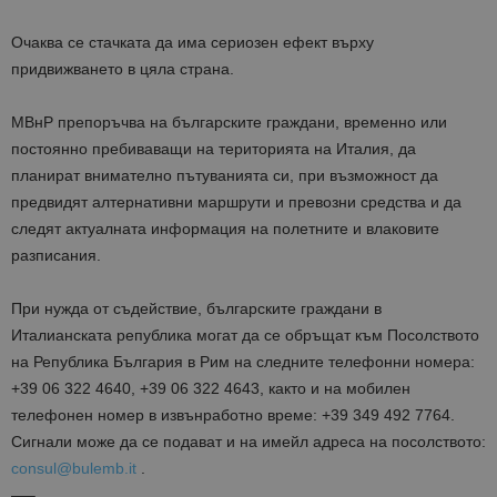
Очаква се стачката да има сериозен ефект върху
придвижването в цяла страна.
МВнР препоръчва на българските граждани, временно или
постоянно пребиваващи на територията на Италия, да
планират внимателно пътуванията си, при възможност да
предвидят алтернативни маршрути и превозни средства и да
следят актуалната информация на полетните и влаковите
разписания.
При нужда от съдействие, българските граждани в
Италианската република могат да се обръщат към Посолството
на Република България в Рим на следните телефонни номера:
+39 06 322 4640, +39 06 322 4643, както и на мобилен
телефонен номер в извънработно време: +39 349 492 7764.
Сигнали може да се подават и на имейл адреса на посолството:
consul@bulemb.it
.
—–