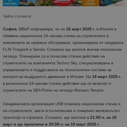
Чуйте статията:
София.
МВнР информира, че на
16
март 2025 г.
в Италия е
обявена национална 24-часова стачка на служителите в
компаниите за наземно обслужване, организирана от синдиката
FLAI Trasporti e Servizi. Стачката ще засегне всички италиански
летища. Планирани са и почасови стачни действия на
служителите на компанията Techno Sky, специализирана в
управлението и поддръжката на технологични системи за
контрол на въздушното движение в Италия. На
18 март 2025 г.
в регионални 24-часови стачни действия ще се включат и
служителите на SEA Prime на летище Милано Линате.
Синдикалната организация USB планира национална стачка и
на служителите, заети в пътническия и товарния железопътен
транспорт в страната. Стачката ще започне в
21:00 ч.
на 18
март и ще приключи в 20:59 ч. на 19 март 2025 г.