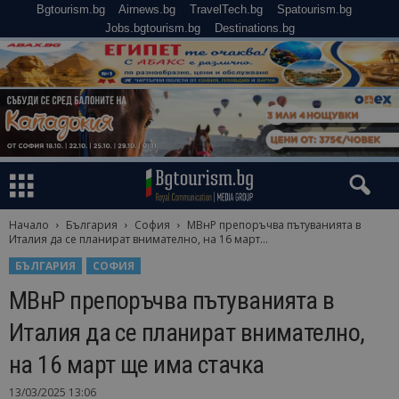
Bgtourism.bg
Airnews.bg
TravelTech.bg
Spatourism.bg
Jobs.bgtourism.bg
Destinations.bg
Начало
България
София
МВнР препоръчва пътуванията в
Италия да се планират внимателно, на 16 март...
БЪЛГАРИЯ
СОФИЯ
МВнР препоръчва пътуванията в
Италия да се планират внимателно,
на 16 март ще има стачка
13/03/2025 13:06