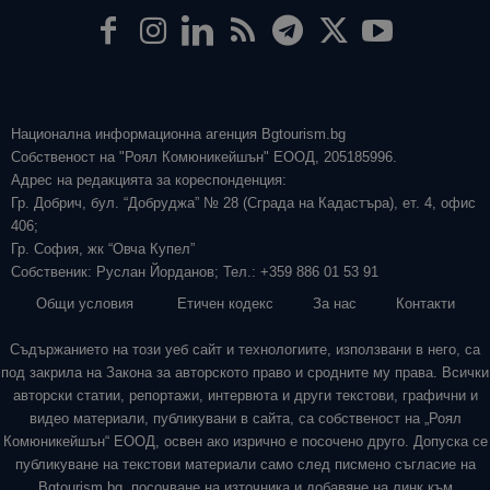
Национална информационна агенция Bgtourism.bg
Собственост на "Роял Комюникейшън" ЕООД, 205185996.
Адрес на редакцията за кореспонденция:
Гр. Добрич, бул. “Добруджа” № 28 (Сграда на Кадастъра), ет. 4, офис
406;
Гр. София, жк “Овча Купел”
Собственик: Руслан Йорданов; Тел.: +359 886 01 53 91
Общи условия
Етичен кодекс
За нас
Контакти
Съдържанието на този уеб сайт и технологиите, използвани в него, са
под закрила на Закона за авторското право и сродните му права. Всички
авторски статии, репортажи, интервюта и други текстови, графични и
видео материали, публикувани в сайта, са собственост на „Роял
Комюникейшън“ ЕООД, освен ако изрично е посочено друго. Допуска се
публикуване на текстови материали само след писмено съгласие на
Bgtourism.bg, посочване на източника и добавяне на линк към