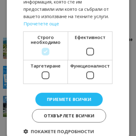
информация, която сте им
предоставили или която са събрали от
вашето използване на техните услуги.
Прочетете още
Строго
Ефективност
“Пощенска картичка от…”: Петрич – Изживяване
необходимо
отвъд очакваното
11/07/2026 11:22
Петрич
Таргетиране
Функционалност
“Пощенска картичка от…”: Пловдив, градът на
всички времена
23/06/2026 10:00
Пловдив
“Пощенска картичка от…”: Перник – град на
ПРИЕМЕТЕ ВСИЧКИ
традициите, културата и вдъхновяващите...
17/06/2026 09:01
Перник
ОТХВЪРЛЕТЕ ВСИЧКИ
ПОКАЖЕТЕ ПОДРОБНОСТИ