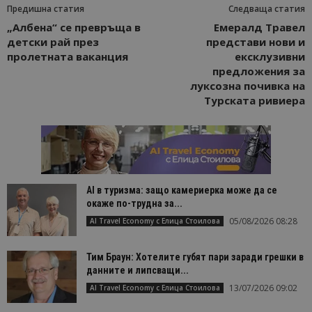
Предишна статия
Следваща статия
„Албена“ се превръща в
Емералд Травел
детски рай през
представи нови и
пролетната ваканция
ексклузивни
предложения за
луксозна почивка на
Турската ривиера
AI в туризма: защо камериерка може да се
окаже по-трудна за...
05/08/2026 08:28
AI Travel Economy с Елица Стоилова
Тим Браун: Хотелите губят пари заради грешки в
данните и липсващи...
13/07/2026 09:02
AI Travel Economy с Елица Стоилова