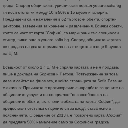
града. Според общинския туристически портал youare.sofia.bg
тя носи отстъпки между 10 и 50% в 15 музея и галерии.
Предвидени са и намаления в 62 търговски обекта, спортни
центрове, заведения за хранене и развлечения. Всички обекти,
които са част от карта “София“, са маркирани със специален
стикер, пише още в youare.sofia.bg. Според общината картата
се продава на двата терминала на летището и в още 9 пункта
на ЦГМ.
Всъщност от около 2 г. ЦГМ е спряла картата и не я продава,
пише в доклада на Борисов и Петров. Потвърждение за това
дава и сайтът на фирмата, в който страницата за Sofia Pass не
е активна. Причината е противоречие с наредбата за цените на
общинските услуги и по-специално “неспособността на
общинските обекти, включени в обхвата на карта „София”, да
предоставят отстъпки от цените си за вход”, става ясно от
поясненията. С решение от 2013 г. е позволено карта „София”
да предлага 50% намаление само за Софийска градска