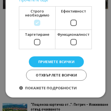
Строго
Ефективност
необходимо
Таргетиране
Функционалност
ПРИЕМЕТЕ ВСИЧКИ
ОТХВЪРЛЕТЕ ВСИЧКИ
ПОКАЖЕТЕ ПОДРОБНОСТИ
“Пощенска картичка от…”: Петрич – Изживяване
Строго необходимо
Ефективност
отвъд очакваното