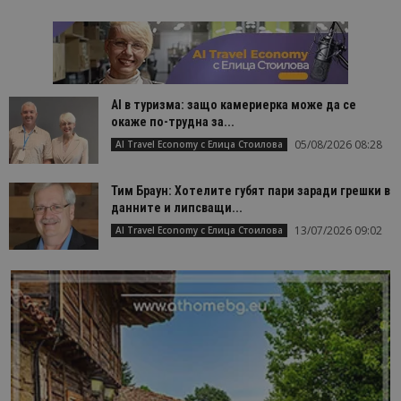
AI в туризма: защо камериерка може да се
окаже по-трудна за...
05/08/2026 08:28
AI Travel Economy с Елица Стоилова
Тим Браун: Хотелите губят пари заради грешки в
данните и липсващи...
13/07/2026 09:02
AI Travel Economy с Елица Стоилова