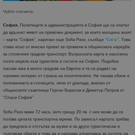
Чуйте статията:
София.
Политиците и администрацията в София ще се опитат
да вдъхнат живот на превозен документ, за които малцина знаят
– карта “София”, наричан още Sofia Pass, съобщи
“Сега”
. Това
става ясно от внесен проект за промени в общинската наредба
за столичния градски транспорт. Въпросната карта е насочена
почти изцяло към туристите и гостите на София. Подобни
пасове има в много градове на Европа и те се радват на
огромен интерес от страна на посетителите. Не такова обаче е
положението в столицата, личи от доклада, внесен от
общинските съветници Гергин Борисов и Димитър Петров от
“Спаси София”.
Sofia Pass важи 72 часа, като срещу 20 лв. с нея може да се
ползва цялата транспортна мрежа. По замисъл картата трябва
да предлага и отстъпка за музеи и за други туристически и
търговски обекти и това да я направи атрактивна за гостите на