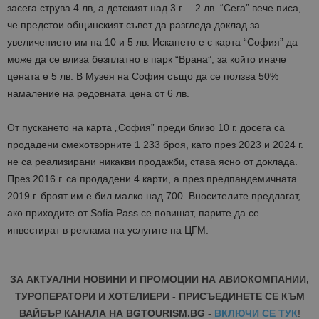
засега струва 4 лв, а детският над 3 г. – 2 лв. “Сега” вече писа,
че предстои общинският съвет да разгледа доклад за
увеличението им на 10 и 5 лв. Искането е с карта “София” да
може да се влиза безплатно в парк “Врана”, за който иначе
цената е 5 лв. В Музея на София също да се ползва 50%
намаление на редовната цена от 6 лв.
От пускането на карта „София” преди близо 10 г. досега са
продадени смехотворните 1 233 броя, като през 2023 и 2024 г.
не са реализирани никакви продажби, става ясно от доклада.
През 2016 г. са продадени 4 карти, а през предпандемичната
2019 г. броят им е бил малко над 700. Вносителите предлагат,
ако приходите от Sofia Pass се повишат, парите да се
инвестират в реклама на услугите на ЦГМ.
ЗА АКТУАЛНИ НОВИНИ И ПРОМОЦИИ НА АВИОКОМПАНИИ,
ТУРОПЕРАТОРИ И ХОТЕЛИЕРИ - ПРИСЪЕДИНЕТЕ СЕ КЪМ
ВАЙБЪР КАНАЛА НА BGTOURISM.BG -
ВКЛЮЧИ СЕ ТУК
!