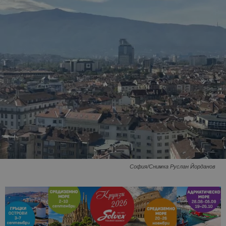
София/Снимка Руслан Йорданов