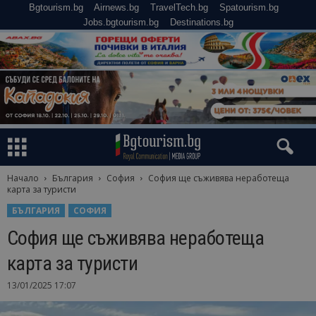
Bgtourism.bg
Airnews.bg
TravelTech.bg
Spatourism.bg
Jobs.bgtourism.bg
Destinations.bg
Начало
България
София
София ще съживява неработеща
карта за туристи
БЪЛГАРИЯ
СОФИЯ
София ще съживява неработеща
карта за туристи
13/01/2025 17:07