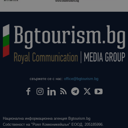
свържете се с нас:
office@bgtourism.bg
Национална информационна агенция Bgtourism.bg
Собственост на "Роял Комюникейшън" ЕООД, 205185996.