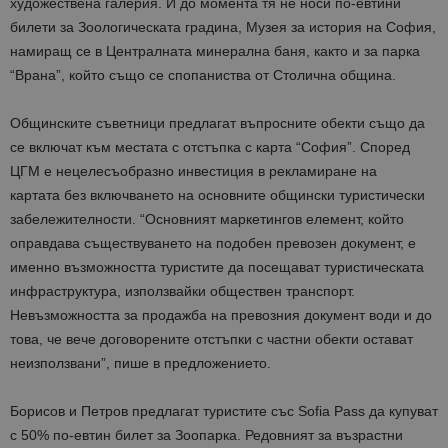
художествена галерия. И до момента тя не носи по-евтини
билети за Зоологическата градина, Музея за история на София,
намиращ се в Централната минерална баня, както и за парка
“Врана”, който също се спопаниства от Столична община.
Общинските съветници предлагат въпросните обекти също да
се включат към местата с отстъпка с карта “София”. Според
ЦГМ е нецелесъобразно инвестиция в рекламиране на
картата без включването на основните общински туристически
забележителности. “Основният маркетингов елемент, който
оправдава съществуването на подобен превозен документ, е
именно възможността туристите да посещават туристическата
инфраструктура, използвайки обществен транспорт.
Невъзможността за продажба на превозния документ води и до
това, че вече договорените отстъпки с частни обекти остават
неизползвани”, пише в предложението.
Борисов и Петров предлагат туристите със Sofia Pass да купуват
с 50% по-евтин билет за Зоопарка. Редовният за възрастни