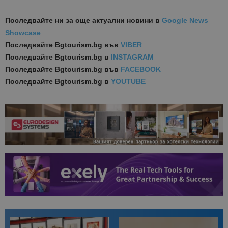
Последвайте ни за още актуални новини
в
Google News
Showcase
Последвайте
Bgtourism.bg във
VIBER
Последвайте
Bgtourism.bg в
INSTAGRAM
Последвайте
Bgtourism.bg във
FACEBOOK
Последвайте
Bgtourism.bg в
YOUTUBE