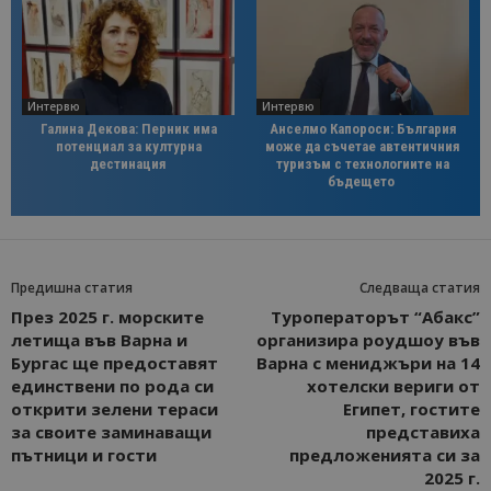
Интервю
Интервю
Галина Декова: Перник има
Анселмо Капороси: България
потенциал за културна
може да съчетае автентичния
дестинация
туризъм с технологиите на
бъдещето
Предишна статия
Следваща статия
През 2025 г. морските
Туроператорът “Абакс”
летища във Варна и
организира роудшоу във
Бургас ще предоставят
Варна с мениджъри на 14
единствени по рода си
хотелски вериги от
открити зелени тераси
Египет, гостите
за своите заминаващи
представиха
пътници и гости
предложенията си за
2025 г.