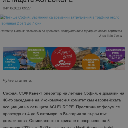
04/10/2023 09:27
Летище София: Възможни са временни затруднения в трафика около Терминал
2 от 3 до 7 юни
Чуйте статията:
София.
СОФ Кънект, оператор на летище София, е домакин на
46-то заседание на Икономическия комитет към европейската
асоциация на летищата
ACI EUROPE. Престижният форум се
провежда от 4 до 6 октомври, а България за първи път
домакинства. Официалното откриване е насрочено на
5
октомври 2023 г. от 9:00 ч. в залата на
Hyatt Regency Hotel.