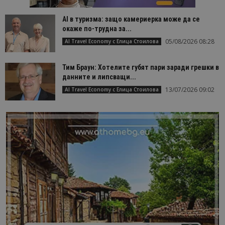
AI в туризма: защо камериерка може да се
окаже по-трудна за...
05/08/2026 08:28
AI Travel Economy с Елица Стоилова
Тим Браун: Хотелите губят пари заради грешки в
данните и липсващи...
13/07/2026 09:02
AI Travel Economy с Елица Стоилова