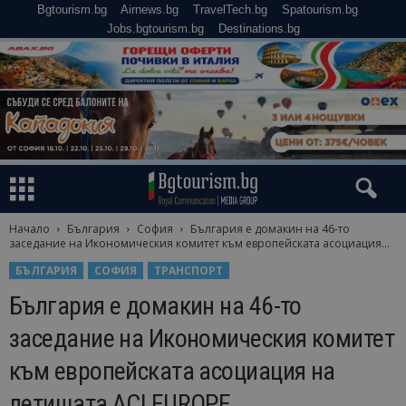
Bgtourism.bg
Airnews.bg
TravelTech.bg
Spatourism.bg
Jobs.bgtourism.bg
Destinations.bg
Начало
България
София
България е домакин на 46-то
заседание на Икономическия комитет към европейската асоциация...
БЪЛГАРИЯ
СОФИЯ
ТРАНСПОРТ
България е домакин на 46-то
заседание на Икономическия комитет
към европейската асоциация на
летищата ACI EUROPE