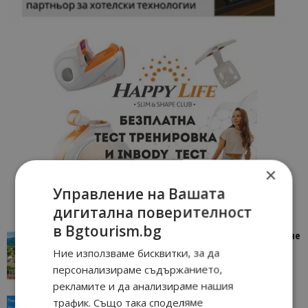
×
Управление на Вашата
дигитална поверителност
в Bgtourism.bg
“Пощенска картичка от…”: Петрич – Изживяване
отвъд очакваното
Ние използваме бисквитки, за да
11/07/2026 11:22
Петрич
персонализираме съдържанието,
рекламите и да анализираме нашия
трафик. Също така споделяме
“Пощенска картичка от…”: Пловдив, градът на