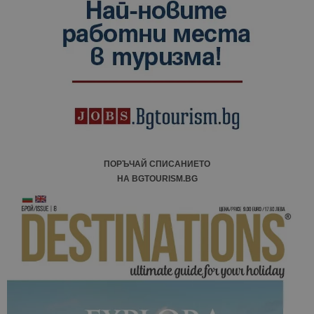
данни за
посетители
сесии и
кампании 
отчетите з
анализ на
сайтовете.
ПОРЪЧАЙ СПИСАНИЕТО
НА BGTOURISM.BG