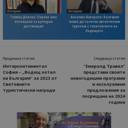
Интервю
Интервю
Галина Декова: Перник има
Анселмо Капороси: България
потенциал за културна
може да съчетае автентичния
дестинация
туризъм с технологиите на
бъдещето
Предишна статия
Следваща статия
Интерконтинентал
“Емералд Травел”
София – „Водещ хотел
представи своите
на България“ за 2023 от
новогодишни програми
Световните
и ексклузивни
туристически награди
предложения за
посрещане на 2024
година