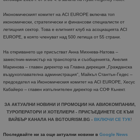
Икономическият комитет на
ACI EUROPE
включва топ
икономически, стратегически и финансови
специалисти от
летищния сектор. Това е елитният клуб на асоциацията
ACI
EUROPE,
в която членуват над 500 летища от 55 страни.
На откриването ще присъстват Анна Михнева-Натова –
заместник-министър на транспорта и съобщенията, Анелия
Маринова – главен директор на Главна дирекция
„
Гражданска
въздухоплавателна администрация“, Майкъл Стантън-Гедес –
председател на Икономическия комитет на
ACI EUROPE,
Хесус
Кабайеро –
главен изпълнителен директор на СОФ Кънект.
ЗА АКТУАЛНИ НОВИНИ И ПРОМОЦИИ НА АВИОКОМПАНИИ,
ТУРОПЕРАТОРИ И ХОТЕЛИЕРИ - ПРИСЪЕДИНЕТЕ СЕ КЪМ
ВАЙБЪР КАНАЛА НА BGTOURISM.BG -
ВКЛЮЧИ СЕ ТУК
!
Последвайте ни за още актуални новини
в
Google News