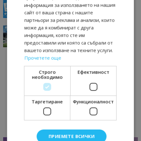
всички времена
информация за използването на нашия
23/06/2026 10:00
Пловдив
сайт от ваша страна с нашите
партньори за реклама и анализи, които
може да я комбинират с друга
“Пощенска картичка от…”: Перник – град на
традициите, културата и вдъхновяващите...
информация, която сте им
17/06/2026 09:01
Перник
предоставили или която са събрали от
вашето използване на техните услуги.
Прочетете още
Строго
Ефективност
необходимо
Таргетиране
Функционалност
ПРИЕМЕТЕ ВСИЧКИ