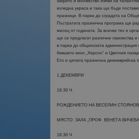
закрито и множество изяви на талантл
коледна украса и така ще бъде постав
празници. В парка до сградата на Общ
Пъстратата празнична програма ще рад
месец от годината. За всички тях е орг
ще се предлагат различни лакомства и 
в парка до общинската администрация 
бившето кино „Херсон“ и Цветния пазар
Ето и цялата празнична декемврийска 
1 ДЕКЕМВРИ
18.30
120 Г
РОЖДЕНИЕТО НА ВЕСЕЛИН СТОЯНОВ
МЯСТО: ЗАЛА „ПРОФ. ВЕНЕТА ВИЧЕВА
18.30 Ч.