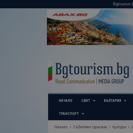
Bgtourism.
B
g
t
o
u
r
i
НАЧАЛО
СВЯТ
БЪЛГАРИЯ
s
m
.
ТРАНСПОРТ
b
g
Начало
Събитиен туризъм
Култура
–