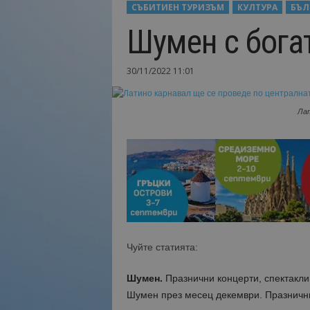
СЪБИТИЕН ТУРИЗЪМ
КУЛТУРА
БЪЛ
Н
Шумен с бога
а
й
-
30/11/2022 11:01
в
а
ж
Лат
н
о
т
о
о
т
т
у
р
и
Чуйте статията:
з
м
Шумен.
Празнични концерти, спектакли 
а
Шумен през месец декември. Празнични
!