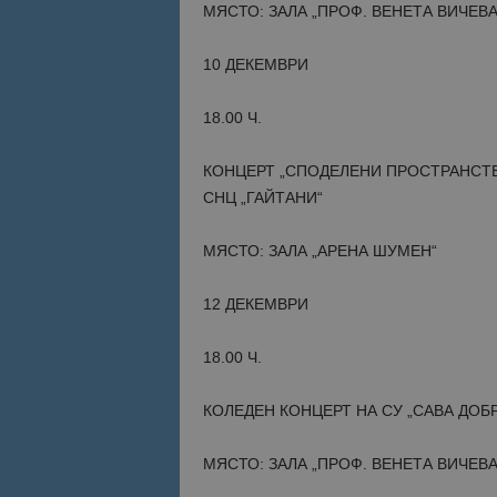
МЯСТО: ЗАЛА „ПРОФ. ВЕНЕТА ВИЧЕВА
Име
Име
10 ДЕКЕМВРИ
sc_is_visitor_uniq
is_visitor_unique
18.00 Ч.
КОНЦЕРТ „СПОДЕЛЕНИ ПРОСТРАНСТВА
is_unique
СНЦ „ГАЙТАНИ“
_ga_B09EBBY8PY
МЯСТО: ЗАЛА „АРЕНА ШУМЕН“
_ga_WXPDN4HSCV
12 ДЕКЕМВРИ
_ga_FK650GXHRZ
18.00 Ч.
_ga
КОЛЕДЕН КОНЦЕРТ НА СУ „САВА ДО
МЯСТО: ЗАЛА „ПРОФ. ВЕНЕТА ВИЧЕВА