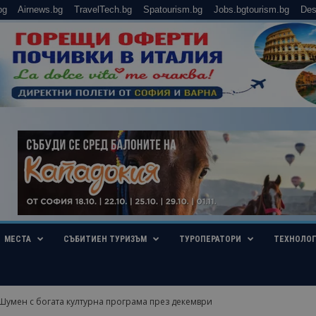
bg
Airnews.bg
TravelTech.bg
Spatourism.bg
Jobs.bgtourism.bg
Des
МЕСТА
СЪБИТИЕН ТУРИЗЪМ
ТУРОПЕРАТОРИ
ТЕХНОЛО
Шумен с богата културна програма през декември