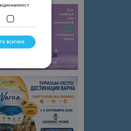
кционалност
ТЕ ВСИЧКИ
елско влизане и
тки.
омните съгласието
квитки на сайта.