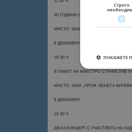
11.00 Ч.
Строго
необходи
30 ГОДИНИ ОТ СЪЗДАВАНЕ НА ПЕГ „
МЯСТО: ЗАЛА „ПРОФ. ВЕНЕТА ВИЧЕВА
8 ДЕКЕМВРИ
ПОКАЖЕТЕ 
18.30 Ч.
В ПАМЕТ НА МАЕСТРО СТАНИСЛАВ У
МЯСТО: ЗАЛА „ПРОФ. ВЕНЕТА ВИЧЕВА
Строго необходимит
управление на акау
9 ДЕКЕМВРИ
Име
18.30 Ч.
cookie_notice_acc
ДЖАЗ КОНЦЕРТ С УЧАСТИЕТО НА НАД