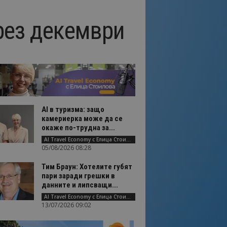
рез декември
AI в туризма: защо
камериерка може да се
окаже по-трудна за...
AI Travel Economy с Елица Стоилова
05/08/2026 08:28
Тим Браун: Хотелите губят
пари заради грешки в
данните и липсващи...
AI Travel Economy с Елица Стоилова
13/07/2026 09:02