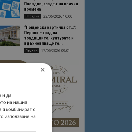
Пловдив, градът на всички
времена
23/06/2026 10:00
Пловдив
“Пощенска картичка от…”:
Перник – град на
традициите, културата и
вдъхновяващите...
17/06/2026 09:01
Перник
×
 и да
ето на нашия
а я комбинират с
то използване на