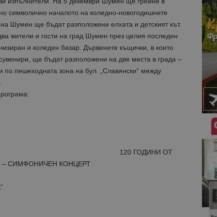
иви изпълнители. На 5 декември Шумен ще грейне в
ено символично началото на коледно-новогодишните
ина Шумен ще бъдат разположени елхата и детският кът.
ва жители и гости на град Шумен през целия последен
анизиран и коледен базар. Дървените къщички, в които
сувенири, ще бъдат разположени на две места в града –
и по пешеходната зона на бул. „Славянски“ между
.
програма:
 Ч.
ОДИНИ ОТ
 – СИМФОНИЧЕН КОНЦЕРТ
“