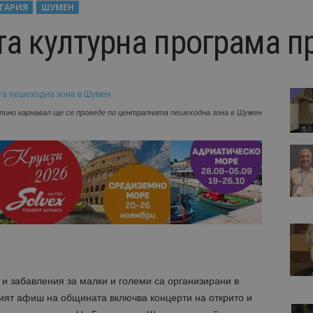
ГАРИЯ
ШУМЕН
та културна програма п
ино карнавал ще се проведе по централната пешеходна зона в Шумен
и забавления за малки и големи са организирани в
ят афиш на общината включва концерти на открито и