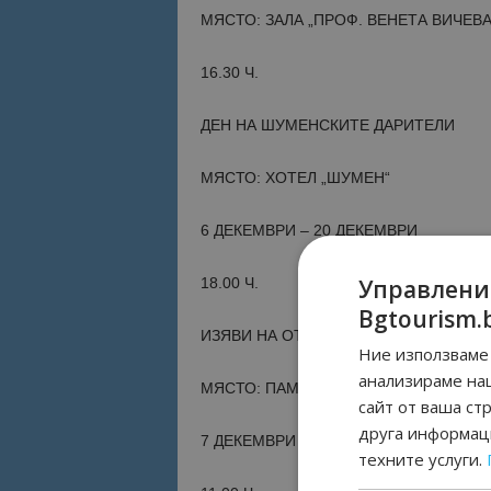
МЯСТО: ЗАЛА „ПРОФ. ВЕНЕТА ВИЧЕВА
16.30 Ч.
ДЕН НА ШУМЕНСКИТЕ ДАРИТЕЛИ
МЯСТО: ХОТЕЛ „ШУМЕН“
6 ДЕКЕМВРИ – 20 ДЕКЕМВРИ
Управлени
18.00 Ч.
Bgtourism.
ИЗЯВИ НА ОТКРИТА СЦЕНА
Ние използваме 
анализираме на
МЯСТО: ПАМЕТНИК НА СВОБОДАТА
сайт от ваша ст
друга информаци
7 ДЕКЕМВРИ
техните услуги.