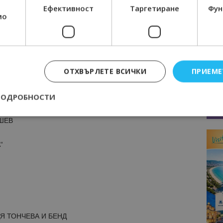
Ефективност
Таргетиране
Фун
мо
НИКОЛА ЙОНКОВ ВАПЦАРОВ“
“
ОТХВЪРЛЕТЕ ВСИЧКИ
ПРИЕМЕ
ПОДРОБНОСТИ
ШЕВ
Строго необходимо
Ефективност
Таргетиране
Функционалност
“
е бисквитки позволяват основната функционалност на уебсайта, като потребит
нта. Уебсайтът не може да се използва правилно без строго необходими бискви
Доставчик
/
Валиден
Описание
Домейн
до
epted
lisandraramos.com
7 дни
Тази бисквитка се използва, за да зап
bgtourism.bg
на потребителя за използването на бис
Я ТОНЧЕВА И БЕНД