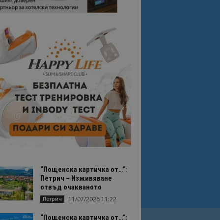
“Пощенска картичка от…”:
Петрич – Изживяване
отвъд очакваното
11/07/2026 11:22
Петрич
“Пощенска картичка от…”: