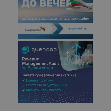
данни за
посетители
сесии и
кампании 
отчетите з
анализ на
сайтовете.