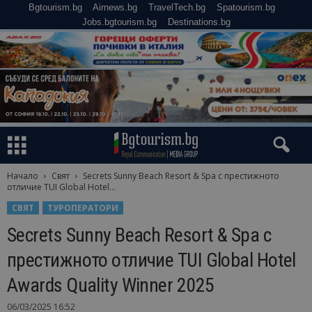
Bgtourism.bg
Airnews.bg
TravelTech.bg
Spatourism.bg
Jobs.bgtourism.bg
Destinations.bg
Начало
Свят
Secrets Sunny Beach Resort & Spa с престижното
отличие TUI Global Hotel...
СВЯТ
ТУРОПЕРАТОРИ
Secrets Sunny Beach Resort & Spa с
престижното отличие TUI Global Hotel
Awards Quality Winner 2025
06/03/2025 16:52