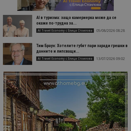
AI в туризма: защо камериерка може да се
окаже по-трудна за...
05/08/2026 08:28
AI Travel Economy с Елица Стоилова
Тим Браун: Хотелите губят пари заради грешки в
данните и липсващи...
13/07/2026 09:02
AI Travel Economy с Елица Стоилова