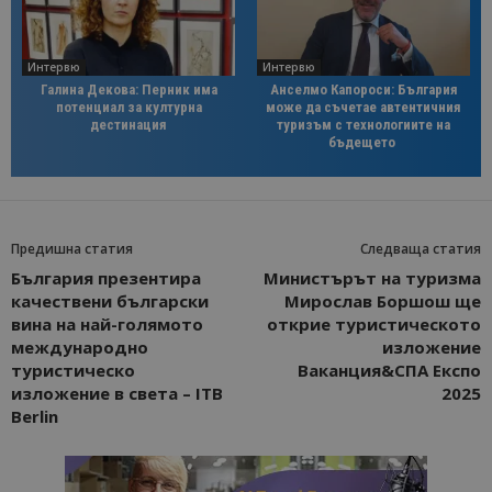
Интервю
Интервю
Галина Декова: Перник има
Анселмо Капороси: България
потенциал за културна
може да съчетае автентичния
дестинация
туризъм с технологиите на
бъдещето
Предишна статия
Следваща статия
България презентира
Министърът на туризма
качествени български
Мирослав Боршош ще
вина на най-голямото
открие туристическото
международно
изложение
туристическо
Ваканция&СПА Експо
изложение в света – ITB
2025
Berlin