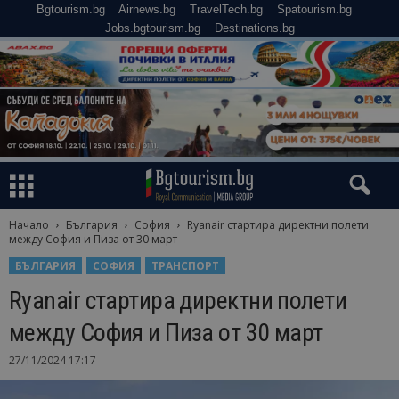
Bgtourism.bg
Airnews.bg
TravelTech.bg
Spatourism.bg
Jobs.bgtourism.bg
Destinations.bg
Начало
България
София
Ryanair стартира директни полети
между София и Пиза от 30 март
БЪЛГАРИЯ
СОФИЯ
ТРАНСПОРТ
Ryanair стартира директни полети
между София и Пиза от 30 март
27/11/2024 17:17