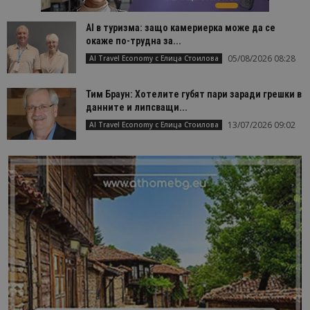
AI в туризма: защо камериерка може да се
окаже по-трудна за...
05/08/2026 08:28
AI Travel Economy с Елица Стоилова
Тим Браун: Хотелите губят пари заради грешки в
данните и липсващи...
13/07/2026 09:02
AI Travel Economy с Елица Стоилова