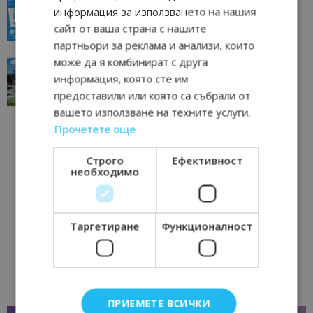
всички времена
информация за използването на нашия
23/06/2026 10:00
Пловдив
сайт от ваша страна с нашите
партньори за реклама и анализи, които
може да я комбинират с друга
“Пощенска картичка от…”: Перник – град на
традициите, културата и вдъхновяващите...
информация, която сте им
17/06/2026 09:01
Перник
предоставили или която са събрали от
вашето използване на техните услуги.
Прочетете още
Строго
Ефективност
необходимо
Таргетиране
Функционалност
ПРИЕМЕТЕ ВСИЧКИ