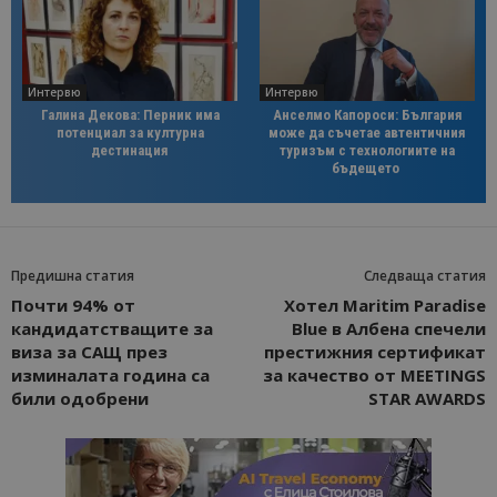
Интервю
Интервю
Галина Декова: Перник има
Анселмо Капороси: България
потенциал за културна
може да съчетае автентичния
дестинация
туризъм с технологиите на
бъдещето
Предишна статия
Следваща статия
Почти 94% от
Хотел Maritim Paradise
кандидатстващите за
Blue в Албена спечели
виза за САЩ през
престижния сертификат
изминалата година са
за качество от MEETINGS
били одобрени
STAR AWARDS