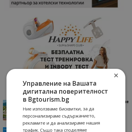
×
Управление на Вашата
дигитална поверителност
в Bgtourism.bg
“Пощенска картичка от…”: Петрич – Изживяване
отвъд очакваното
Ние използваме бисквитки, за да
11/07/2026 11:22
Петрич
персонализираме съдържанието,
рекламите и да анализираме нашия
трафик. Също така споделяме
“Пощенска картичка от…”: Пловдив, градът на