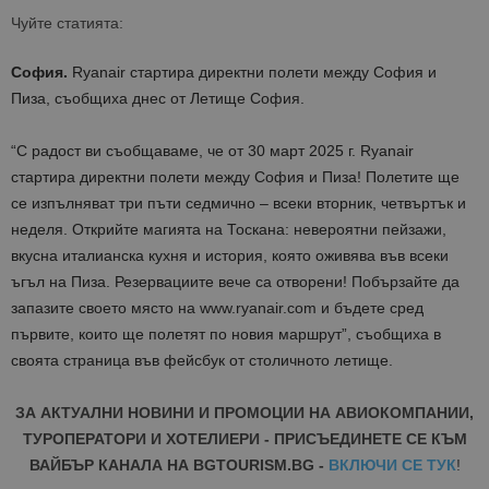
Чуйте статията:
София.
Ryanair стартира директни полети между София и
Пиза, съобщиха днес от Летище София.
“С радост ви съобщаваме, че от 30 март 2025 г. Ryanair
стартира директни полети между София и Пиза! Полетите ще
се изпълняват три пъти седмично – всеки вторник, четвъртък и
неделя. Открийте магията на Тоскана: невероятни пейзажи,
вкусна италианска кухня и история, която оживява във всеки
ъгъл на Пиза. Резервациите вече са отворени! Побързайте да
запазите своето място на www.ryanair.com и бъдете сред
първите, които ще полетят по новия маршрут”, съобщиха в
своята страница във фейсбук от столичното летище.
ЗА АКТУАЛНИ НОВИНИ И ПРОМОЦИИ НА АВИОКОМПАНИИ,
ТУРОПЕРАТОРИ И ХОТЕЛИЕРИ - ПРИСЪЕДИНЕТЕ СЕ КЪМ
ВАЙБЪР КАНАЛА НА BGTOURISM.BG -
ВКЛЮЧИ СЕ ТУК
!