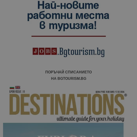
данни за
посетители
сесии и
кампании 
отчетите з
анализ на
сайтовете.
ПОРЪЧАЙ СПИСАНИЕТО
НА BGTOURISM.BG