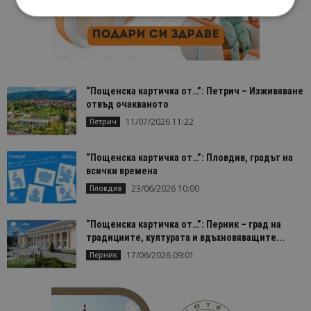
Строго необходимо
Ефективност
Таргетиране
Функционалност
Строго необходимите бисквитки позволяват
“Пощенска картичка от…”: Петрич – Изживяване
основната функционалност на уебсайта, като
отвъд очакваното
потребителско влизане и управление на
11/07/2026 11:22
Петрич
акаунта. Уебсайтът не може да се използва
правилно без строго необходими бисквитки.
Доставчик
/
Валиден
“Пощенска картичка от…”: Пловдив, градът на
Име
Оп
Домейн
до
всички времена
cookie_notice_accepted
lisandraramos.com
7 дни
Таз
23/06/2026 10:00
Пловдив
bgtourism.bg
бис
изп
да 
“Пощенска картичка от…”: Перник – град на
съг
на
традициите, културата и вдъхновяващите...
пот
за
17/06/2026 09:01
Перник
изп
на 
на 