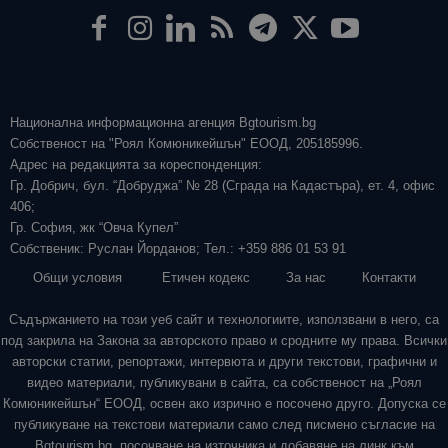
Национална информационна агенция Bgtourism.bg
Собственост на "Роял Комюникейшън" ЕООД, 205185996.
Адрес на редакцията за кореспонденция:
Гр. Добрич, бул. “Добруджа” № 28 (Сграда на Кадастъра), ет. 4, офис
406;
Гр. София, жк “Овча Купел”
Собственик: Руслан Йорданов; Тел.: +359 886 01 53 91
Общи условия
Етичен кодекс
За нас
Контакти
Съдържанието на този уеб сайт и технологиите, използвани в него, са
под закрила на Закона за авторското право и сродните му права. Всички
авторски статии, репортажи, интервюта и други текстови, графични и
видео материали, публикувани в сайта, са собственост на „Роял
Комюникейшън“ ЕООД, освен ако изрично е посочено друго. Допуска се
публикуване на текстови материали само след писмено съгласие на
Bgtourism.bg, посочване на източника и добавяне на линк към