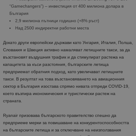
“Gamechangers”) – инвестиция от 400 милиона долара в
България
2,9 милиона пътници годишно (+8% ръст)
Над 2500 индиректни работни места
Докато други европейски държави като Унгария, Италия, Полша,
Словакия и Швеция активно намаляват летищните такси, за да
възстановят въздушния трафик и да стимулират растежа на
капацитета за къси разстояния, българските летища
предприемат обратния подход, като увеличават летищните
такси. В резултат на това възстановяването на авиационния
сектор в България изостава спрямо нивата отпреди COVID-19,
което възпира икономическия и туристически растеж на
страната.
Ryanair призовава българското правителство спешно да
предприеме мерки за повишаване на конкурентоспособността
на българските летища и за отключване на неизползвания