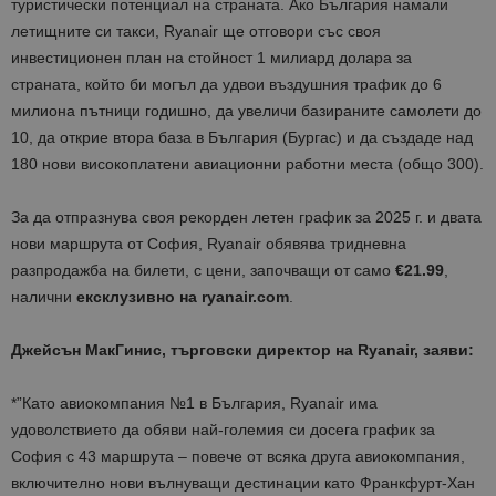
туристически потенциал на страната. Ако България намали
летищните си такси, Ryanair ще отговори със своя
инвестиционен план на стойност 1 милиард долара за
страната, който би могъл да удвои въздушния трафик до 6
милиона пътници годишно, да увеличи базираните самолети до
10, да открие втора база в България (Бургас) и да създаде над
180 нови високоплатени авиационни работни места (общо 300).
За да отпразнува своя рекорден летен график за 2025 г. и двата
нови маршрута от София, Ryanair обявява тридневна
разпродажба на билети, с цени, започващи от само
€21.99
,
налични
ексклузивно на ryanair.com
.
Джейсън МакГинис, търговски директор на Ryanair, заяви:
*”Като авиокомпания №1 в България, Ryanair има
удоволствието да обяви най-големия си досега график за
София с 43 маршрута – повече от всяка друга авиокомпания,
включително нови вълнуващи дестинации като Франкфурт-Хан