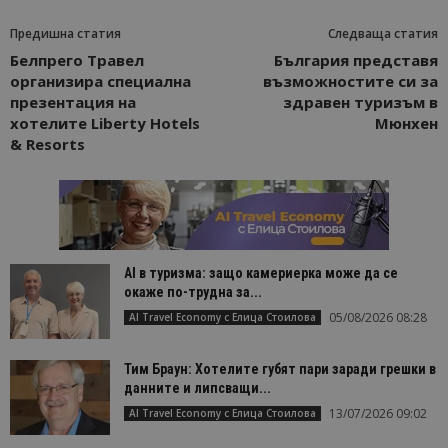
Предишна статия
Следваща статия
Белпрего Травел
България представя
организира специална
възможностите си за
презентация на
здравен туризъм в
хотелите Liberty Hotels
Мюнхен
& Resorts
AI в туризма: защо камериерка може да се
окаже по-трудна за...
05/08/2026 08:28
AI Travel Economy с Елица Стоилова
Тим Браун: Хотелите губят пари заради грешки в
данните и липсващи...
13/07/2026 09:02
AI Travel Economy с Елица Стоилова