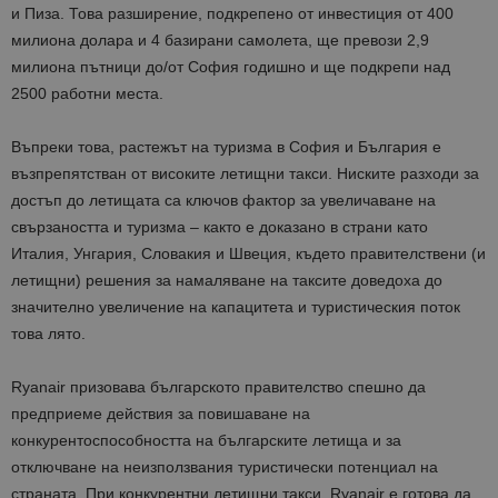
и Пиза. Това разширение, подкрепено от инвестиция от 400
милиона долара и 4 базирани самолета, ще превози 2,9
милиона пътници до/от София годишно и ще подкрепи над
2500 работни места.
Въпреки това, растежът на туризма в София и България е
възпрепятстван от високите летищни такси. Ниските разходи за
достъп до летищата са ключов фактор за увеличаване на
свързаността и туризма – както е доказано в страни като
Италия, Унгария, Словакия и Швеция, където правителствени (и
летищни) решения за намаляване на таксите доведоха до
значително увеличение на капацитета и туристическия поток
това лято.
Ryanair призовава българското правителство спешно да
предприеме действия за повишаване на
конкурентоспособността на българските летища и за
отключване на неизползвания туристически потенциал на
страната. При конкурентни летищни такси, Ryanair е готова да