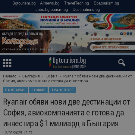
Bgtourism.bg
Airnews.bg
TravelTech.bg
Spatourism.bg
Jobs.bgtourism.bg
Destinations.bg
Начало
България
София
Rуаnаіr обяви нови две дестинации от
София, авиокомпанията е готова да инвecтиpa...
БЪЛГАРИЯ
СОФИЯ
ТРАНСПОРТ
Rуаnаіr обяви нови две дестинации от
София, авиокомпанията е готова да
инвecтиpa $1 милиapд в Бългapия
12/03/2025 12:27