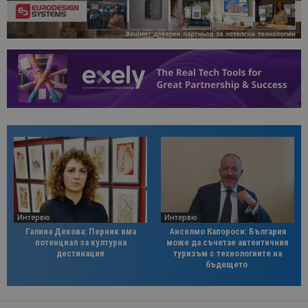
Интервю
Интервю
Галина Декова: Перник има
Анселмо Капороси: България
потенциал за културна
може да съчетае автентичния
дестинация
туризъм с технологиите на
бъдещето