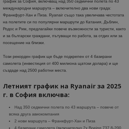
график за София, включващ над 350 седмични полета по 43
международни маршрута – включително два нови града:
Франкфурт-Хан и Пиза. Ryanair също така увеличава честотата
на полетите си по популярни маршрути до Катания, Дъблин,
Родос и Рим, предлагайки повече възможности за туристи, както
и за български граждани, пътуващи по работа, за отдих или за
посещение на близки.
Този рекорден график ще бъде подкрепен от 4 базирани
самолета (инвестиция от 400 милиона щатски долара) и ще
създаде над 2500 работни места.
Летният график на Ryanair за 2025
г. в София включва:
Над 350 седмични полета по 43 маршрута – повече от
всяка друга авиокомпания
2 нови маршрута – Франкфурт-Хан и Пиза
4 базирани самолета (включително 2x Boeing 737 8-200