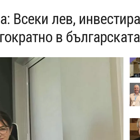
: Всеки лев, инвестира
гократно в българскат