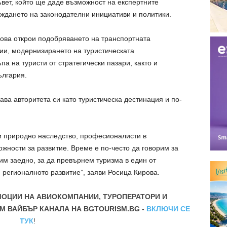
вет, който ще даде възможност на експертните
ъждането на законодателни инициативи и политики.
ова открои подобряването на транспортната
ии, модернизирането на туристическата
а на туристи от стратегически пазари, както и
ългария.
ава авторитета си като туристическа дестинация и по-
и природно наследство, професионалисти в
ожности за развитие. Време е по-често да говорим за
им заедно, за да превърнем туризма в един от
 регионалното развитие”, заяви Росица Кирова.
МОЦИИ НА АВИОКОМПАНИИ, ТУРОПЕРАТОРИ И
М ВАЙБЪР КАНАЛА НА BGTOURISM.BG -
ВКЛЮЧИ СЕ
ТУК
!