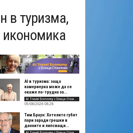
н в туризма,
а икономика
AI в туризма: защо
камериерка може да се
окаже по-трудна за...
AI Travel Economy с Елица Стоилова
05/08/2026 08:28
Тим Браун: Хотелите губят
пари заради грешки в
данните и липсващи...
AI Travel Economy с Елица Стоилова