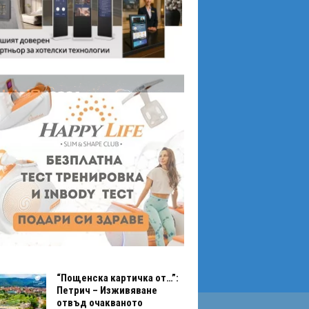
“Пощенска картичка от…”:
Петрич – Изживяване
отвъд очакваното