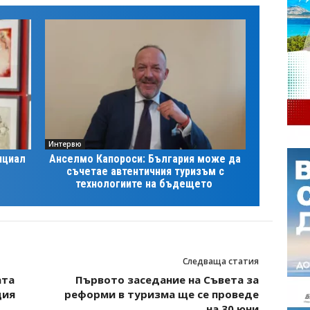
Интервю
нциал
Анселмо Капороси: България може да
съчетае автентичния туризъм с
технологиите на бъдещето
Следваща статия
ата
Първото заседание на Съвета за
ция
реформи в туризма ще се проведе
на 30 юни