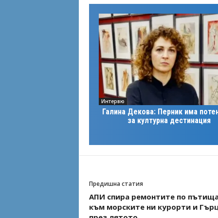
Интервю
Галина Декова: Перник има поте
за културна дестинация
Предишна статия
АПИ спира ремонтите по пътищ
към морските ни курорти и Гър
през лятото