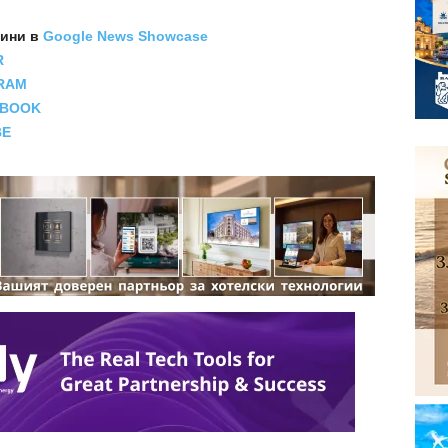
вини
в
Google News Showcase
R
RAM
EBOOK
BE