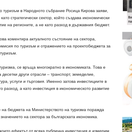
 туризъм в Народното събрание Росица Кирова заяви,
 като стратегически сектор, който създава икономически
тие на регионите, а не като разход в държавния бюджет.
ова коментира актуалното състояние на сектора,
мисия по туризъм и отражението на проектобюджета за
 туризъм.
 туризма, се връща многократно в икономиката. Това е
а десетки други отрасли – транспорт, земеделие,
ура, услуги и търговия. Именно затова инвестициите в
то разход, а като инвестиция в икономическото развитие
 на бюджета на Министерството на туризма поражда
значението на сектора за българската икономика.
 които ефектът от всяка публична инвестиция е измерим