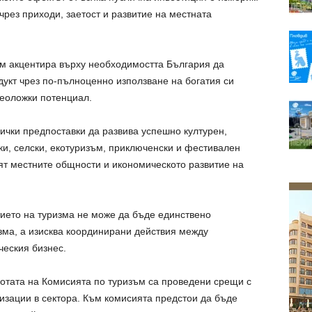
рез приходи, заетост и развитие на местната
м акцентира върху необходимостта България да
укт чрез по-пълноценно използване на богатия си
неоложки потенциал.
сички предпоставки да развива успешно културен,
ки, селски, екотуризъм, приключенски и фестивален
пят местните общности и икономическото развитие на
тието на туризма не може да бъде единствено
зма, а изисква координирани действия между
ческия бизнес.
ботата на Комисията по туризъм са проведени срещи с
изации в сектора. Към комисията предстои да бъде