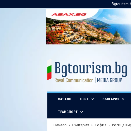
Bgtourism.
B
g
t
o
u
r
i
НАЧАЛО
СВЯТ
БЪЛГАРИЯ
s
m
.
ТРАНСПОРТ
b
g
Начало
България
София
Росица Кир
–