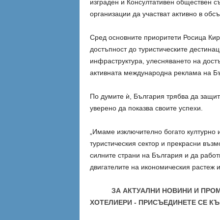
изграден и Консултативен обществен съ
организации да участват активно в обс
Сред основните приоритети Росица Кир
достъпност до туристическите дестинац
инфраструктура, улесняването на достъп
активната международна реклама на Б
По думите ѝ, България трябва да защит
уверено да показва своите успехи.
„Имаме изключително богато културно 
туристическия сектор и прекрасни възм
силните страни на България и да работ
двигателите на икономическия растеж и
ЗА АКТУАЛНИ НОВИНИ И ПРО
ХОТЕЛИЕРИ - ПРИСЪЕДИНЕТЕ СЕ КЪ