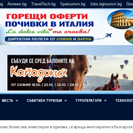
bg
Airnews.bg
TravelTech.bg
Spatourism.bg
Jobs.bgtourism.bg
Des
МЕСТА
СЪБИТИЕН ТУРИЗЪМ
ТУРОПЕРАТОРИ
ТЕХНОЛО
ова: Всеки лев, инвестиран в туризма, се връща многократно в българската