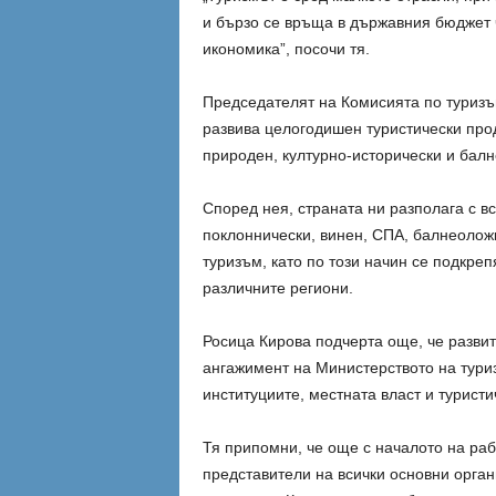
и бързо се връща в държавния бюджет ч
икономика”, посочи тя.
Председателят на Комисията по туризъ
развива целогодишен туристически прод
природен, културно-исторически и бал
Според нея, страната ни разполага с в
поклоннически, винен, СПА, балнеолож
туризъм, като по този начин се подкре
различните региони.
Росица Кирова подчерта още, че разви
ангажимент на Министерството на тури
институциите, местната власт и туристи
Тя припомни, че още с началото на ра
представители на всички основни орган