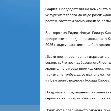
София.
Председателят на Комисията по
че туризмът трябва да бъде разглеждан
растеж, заетост и възможности за разви
В интервю за Радио „Фокус” Росица Кир
приоритетите пред парламентарната Ко
2026 г. върху развитието на българския
„Всеки лев, инвестиран от държавата в
сектор, който носи добавена стойност з
хранително-вкусова промишленост, култ
туризма не трябва да се възприемат ка
на България”, подчерта Росица Кирова.
По думите ѝ, предвиденото намаляване
сериозни въпроси, особено на фона на 
„Туризмът е сред малкото отрасли, при