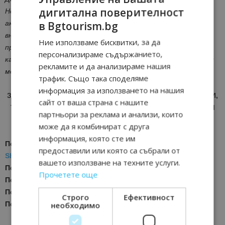
дигитална поверителност
HotelRunner за България, Северна Македония и Румъния, тя
в Bgtourism.bg
активно работи за дигитализацията на хотелите и
внедряването на съвременни решения за управление на
Ние използваме бисквитки, за да
приходите. През годините е обучила над 100 хотелиери
персонализираме съдържанието,
като фокусът ѝ е върху изграждането на устойчиви бизнес
рекламите и да анализираме нашия
модели и преминаването към динамично ценообобразуване.
трафик. Също така споделяме
информация за използването на нашия
ЗА АКТУАЛНИ НОВИНИ И ПРОМОЦИИ НА АВИОКОМПАНИИ,
сайт от ваша страна с нашите
ТУРОПЕРАТОРИ И ХОТЕЛИЕРИ - ПРИСЪЕДИНЕТЕ СЕ КЪМ
партньори за реклама и анализи, които
ВАЙБЪР КАНАЛА НА BGTOURISM.BG -
ВКЛЮЧИ СЕ ТУК
!
може да я комбинират с друга
информация, която сте им
Последвайте ни за още актуални новини
в
Google News
предоставили или която са събрали от
Showcase
вашето използване на техните услуги.
Последвайте
Bgtourism.bg във
VIBER
Прочетете още
Последвайте
Bgtourism.bg в
INSTAGRAM
Последвайте
Bgtourism.bg във
FACEBOOK
Строго
Ефективност
необходимо
Последвайте
Bgtourism.bg в
YOUTUBE