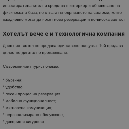
инвестират значителни средства в интериор и обновяване на
физическата база, но отлагат внедряването на системи, които
ежедневно могат да носят нови резервации и по-висока заетост.
Хотелът вече е и технологична компания
Днешният хотел не продава единствено нощувка. Той продава
цялостно дигитално преживяване.
Съвременният турист очаква:
* бързина;
* удобство;
* лесен процес на резервация;
* мобилна функционалност;
* мигновена комуникация;
* персонализирано обслужване;
* доверие и сигурност.