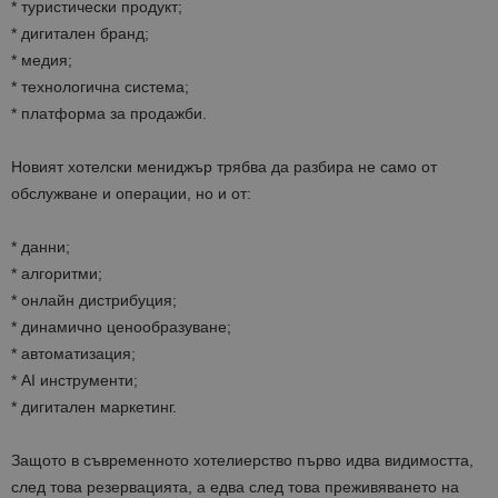
* туристически продукт;
* дигитален бранд;
* медия;
* технологична система;
* платформа за продажби.
Новият хотелски мениджър трябва да разбира не само от
обслужване и операции, но и от:
* данни;
* алгоритми;
* онлайн дистрибуция;
* динамично ценообразуване;
* автоматизация;
* AI инструменти;
* дигитален маркетинг.
Защото в съвременното хотелиерство първо идва видимостта,
след това резервацията, а едва след това преживяването на