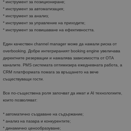
* инструмент за позициониране;
* инструмент за автоматизация;
* инструмент за анализ;
* инструмент за управление на приходите;
* инструмент за повишаване на ефективността.
Един качествен channel manager може да намали риска от
overbooking. Добре интегрираният booking engine увеличава
директните резервации и намалява зависимостта от OTA
каналите. PMS системата оптимизира ежедневната работа, а
CRM платформата помага за връщането на вече
съществуващи гости.
Все по-съществена роля започват да имат и AI технологиите,
които позволяват:
* автоматично създаване на съдържание;
* анализ на пазара и конкурентите;
* динамично ценообразуване;