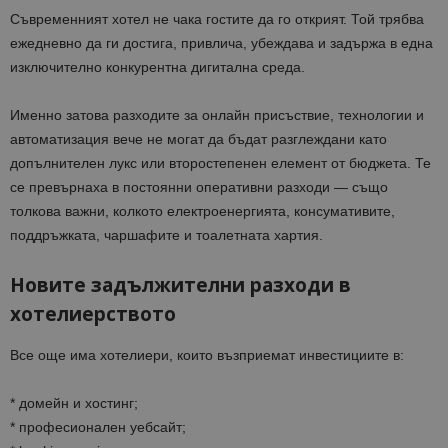
Съвременният хотел не чака гостите да го открият. Той трябва
ежедневно да ги достига, привлича, убеждава и задържа в една
изключително конкурентна дигитална среда.
Именно затова разходите за онлайн присъствие, технологии и
автоматизация вече не могат да бъдат разглеждани като
допълнителен лукс или второстепенен елемент от бюджета. Те
се превърнаха в постоянни оперативни разходи — също
толкова важни, колкото електроенергията, консумативите,
поддръжката, чаршафите и тоалетната хартия.
Новите задължителни разходи в
хотелиерството
Все още има хотелиери, които възприемат инвестициите в:
* домейн и хостинг;
* професионален уебсайт;