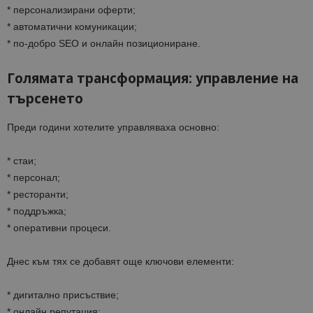
* персонализирани оферти;
* автоматични комуникации;
* по-добро SEO и онлайн позициониране.
Голямата трансформация: управление на
търсенето
Преди години хотелите управляваха основно:
* стаи;
* персонал;
* ресторанти;
* поддръжка;
* оперативни процеси.
Днес към тях се добавят още ключови елементи:
* дигитално присъствие;
* онлайн репутация;