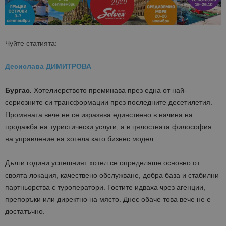
Чуйте статията:
Десислава ДИМИТРОВА
Бургас.
Хотелиерството преминава през една от най-
сериозните си трансформации през последните десетилетия.
Промяната вече не се изразява единствено в начина на
продажба на туристически услуги, а в цялостната философия
на управление на хотела като бизнес модел.
Дълги години успешният хотел се определяше основно от
своята локация, качествено обслужване, добра база и стабилни
партньорства с туроператори. Гостите идваха чрез агенции,
препоръки или директно на място. Днес обаче това вече не е
достатъчно.