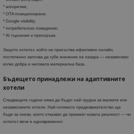
* алгоритми;
* OTA позициониране;
* Google visibility;
* потребителско поведение;
* AI търсения и препоръки.
Защото хотелът, който не присъства ефективно онлайн,
постепенно започва да губи значение на пазара — независимо
колко добра е неговата материална база.
Бъдещето принадлежи на адаптивните
хотели
Следващите години няма да бъдат най-трудни за малките или
независимите хотели. Най-голямото предизвикателство ще
бъде за онези, които отказват да приемат новата реалност — че
хотелът вече е едновременно: