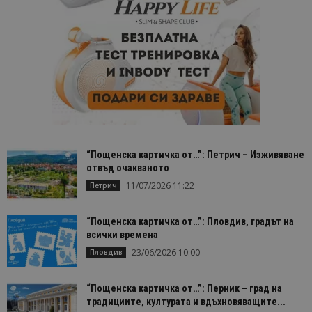
произволн
генериран
номер кат
идентифик
на клиента
се включва
всяка заявк
страница в
даден сайт
използва з
изчисляван
данни за
посетители
сесии и
кампании 
“Пощенска картичка от…”: Петрич – Изживяване
отчетите з
анализ на
отвъд очакваното
сайтовете.
11/07/2026 11:22
Петрич
“Пощенска картичка от…”: Пловдив, градът на
всички времена
23/06/2026 10:00
Пловдив
“Пощенска картичка от…”: Перник – град на
традициите, културата и вдъхновяващите...