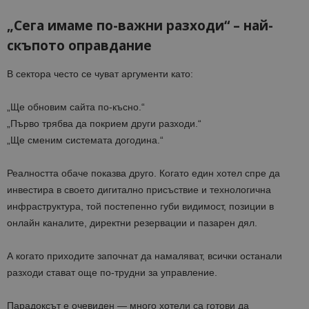
„Сега имаме по-важни разходи“ – най-
скъпото оправдание
В сектора често се чуват аргументи като:
„Ще обновим сайта по-късно.“
„Първо трябва да покрием други разходи.“
„Ще сменим системата догодина.“
Реалността обаче показва друго. Когато един хотел спре да
инвестира в своето дигитално присъствие и технологична
инфраструктура, той постепенно губи видимост, позиции в
онлайн каналите, директни резервации и пазарен дял.
А когато приходите започнат да намаляват, всички останали
разходи стават още по-трудни за управление.
Парадоксът е очевиден — много хотели са готови да