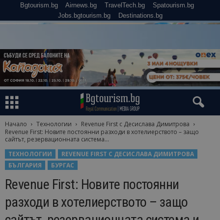
Bgtourism.bg
Airnews.bg
TravelTech.bg
Spatourism.bg
Jobs.bgtourism.bg
Destinations.bg
Начало
Технологии
Revenue First с Десислава Димитрова
Revenue First: Новите постоянни разходи в хотелиерството – защо
сайтът, резервационната система...
ТЕХНОЛОГИИ
REVENUE FIRST С ДЕСИСЛАВА ДИМИТРОВА
БЪЛГАРИЯ
БУРГАС
Revenue First: Новите постоянни
разходи в хотелиерството – защо
сайтът, резервационната система и