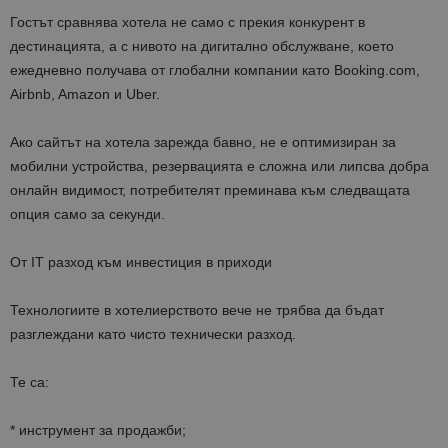
Гостът сравнява хотела не само с прекия конкурент в
дестинацията, а с нивото на дигитално обслужване, което
ежедневно получава от глобални компании като Booking.com,
Airbnb, Amazon и Uber.
Ако сайтът на хотела зарежда бавно, не е оптимизиран за
мобилни устройства, резервацията е сложна или липсва добра
онлайн видимост, потребителят преминава към следващата
опция само за секунди.
От IT разход към инвестиция в приходи
Технологиите в хотелиерството вече не трябва да бъдат
разглеждани като чисто технически разход.
Те са:
* инструмент за продажби;