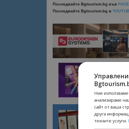
Последвайте
Bgtourism.bg във
FAC
Последвайте
Bgtourism.bg в
YOUTU
Управлени
Bgtourism.
Ние използваме 
анализираме на
сайт от ваша ст
друга информаци
техните услуги.