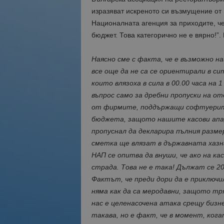
изразяват искреното си възмущение от
Националната агенция за приходите, ч
бюджет. Това категорично не е вярно!”. 
Наясно сме с факта, че е възможно н
все още да не са се ориентирали в с
които влязоха в сила в 00.00 часа на 
въпрос само за дребни пропуски на от
от фирмите, поддържащи софтуерите 
бюджета, защото нашите касови апар
пропуснал да декларира пълния размер
сметка ще влязат в държавната хазн
НАП се опитва да внуши, че ако на ка
страда. Това не е така! Дължат се 2
Фактът, че преди дори да е приключи
няма как да са меродавни, защото тр
нас е целенасочена атака срещу бизн
такава, но е факт, че в момент, ког