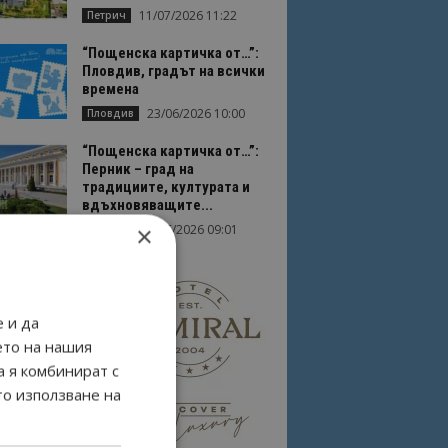
11/07/2026 11:22
Петрич
“Пощенска картичка от…”:
Пловдив, градът на всички
времена
23/06/2026 10:00
Пловдив
“Пощенска картичка от…”:
Перник – град на
традициите, културата и
вдъхновяващите...
×
17/06/2026 09:01
Перник
 и да
ето на нашия
а я комбинират с
то използване на