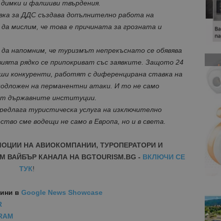
 димки и фалшиви твърдения.
вка за ДДС създава допълнително работа на
 да мислим, че това е причината за грозната и
 да напомним, че туризмът непрекъснато се обявява
ията рядко се припокриват със заявките. Защото 24
аши конкуренти, работят с диференцирана ставка на
подложен на перманентни атаки. И то не само
 от държавните институции.
предлага туристическа услуга на изключително
ство сме водещи не само в Европа, но и в света.
МОЦИИ НА АВИОКОМПАНИИ, ТУРОПЕРАТОРИ И
М ВАЙБЪР КАНАЛА НА BGTOURISM.BG -
ВКЛЮЧИ СЕ
ТУК
!
вини
в
Google News Showcase
R
RAM