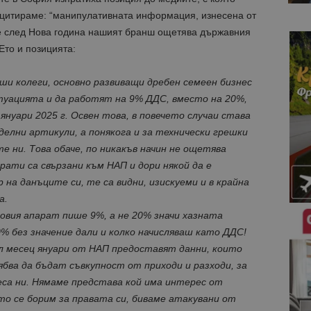
 цитираме: “манипулативната информация, изнесена от
е след Нова година нашият бранш ощетява държавния
Ето и позицията:
аши колеги, основно развиващи дребен семеен бизнес
итуацията и да работят на 9% ДДС, вместо на 20%,
1 януари 2025 г. Освен това, в повечето случаи става
делни артикули, а понякога и за технически грешки
ни. Това обаче, по никакъв начин не ощетява
ати са свързани към НАП и дори някой да е
 на данъците си, те са видни, изискуеми и в крайна
а.
совия апарат пише 9%, а не 20% значи хазната
0% без значение дали и колко начисляваш като ДДС!
л месец януари от НАП предоставят данни, които
ябва да бъдат съвкупност от приходи и разходи, за
еса ни. Нямаме представа кой има интерес от
ато се борим за правата си, биваме атакувани от