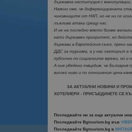
държавна институция с манипулации,
Наясно сме, че диференцираната ста
чиновниците от НАП, но не ни се иска
лъжлива атака срещу нас.
И не на последно място бихме желали
като държавен приоритет, но действ
държави в Европейския съюз, преки н
ДДС за туризма, а у нас секторът е 
публично по социалните мрежи, но и
А ние убедено твърдим, че България 
високо ниво и по отношение цена-каче
ЗА АКТУАЛНИ НОВИНИ И ПРО
ХОТЕЛИЕРИ - ПРИСЪЕДИНЕТЕ СЕ КЪ
Последвайте ни за още актуални но
Последвайте
Bgtourism.bg във
VIBE
Последвайте
Bgtourism.bg в
INSTAG