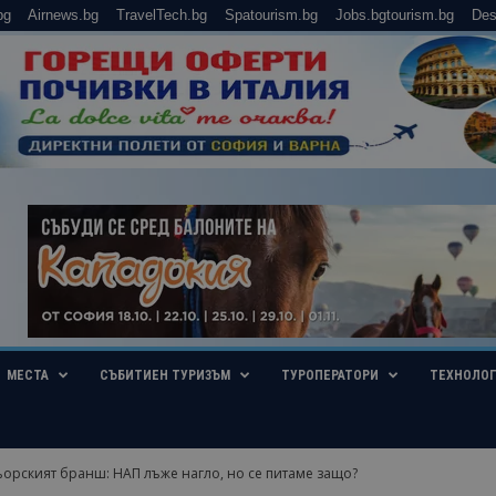
bg
Airnews.bg
TravelTech.bg
Spatourism.bg
Jobs.bgtourism.bg
Des
МЕСТА
СЪБИТИЕН ТУРИЗЪМ
ТУРОПЕРАТОРИ
ТЕХНОЛО
ьорският бранш: НАП лъже нагло, но се питаме защо?