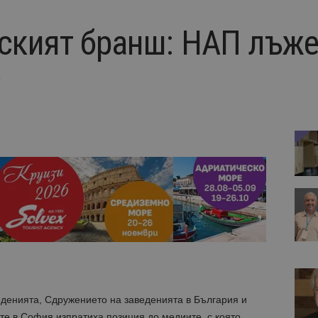
ският бранш: НАП лъже 
?
денията, Сдружението на заведенията в България и
те в София изпратиха позиция до медиите, с която