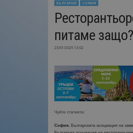
БЪЛГАРИЯ
СОФИЯ
Н
Ресторантьор
а
й
-
питаме защо
в
а
ж
23/01/2025 13:02
н
о
т
о
о
т
т
у
р
и
з
Чуйте статията:
м
а
София.
Българската асоциация на заве
!
Българска асоциация на ресторантьори