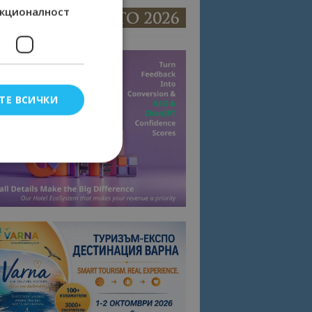
кционалност
ТЕ ВСИЧКИ
елско влизане и
тки.
омните съгласието
квитки на сайта.