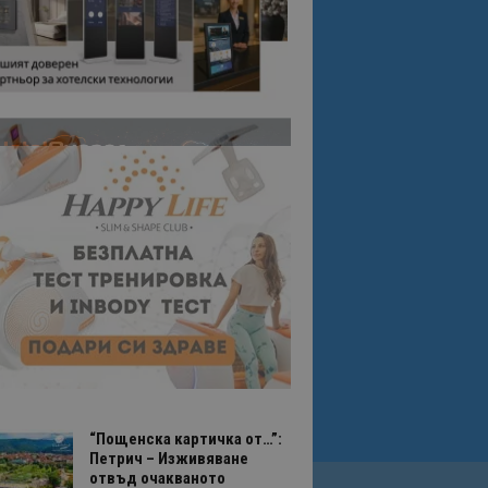
“Пощенска картичка от…”:
Петрич – Изживяване
отвъд очакваното