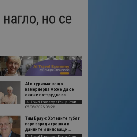
нагло, но се
AI в туризма: защо
камериерка може да се
окаже по-трудна за...
AI Travel Economy с Елица Стоилова
05/08/2026 08:28
Тим Браун: Хотелите губят
пари заради грешки в
данните и липсващи...
AI Travel Economy с Елица Стоилова