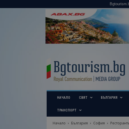
Bgtourism.
B
g
t
o
u
r
i
НАЧАЛО
СВЯТ
БЪЛГАРИЯ
s
m
.
ТРАНСПОРТ
b
g
Начало
България
София
Ресторант
–