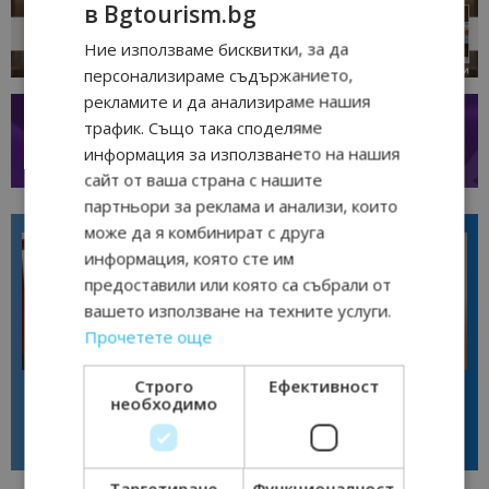
в Bgtourism.bg
Ние използваме бисквитки, за да
персонализираме съдържанието,
рекламите и да анализираме нашия
трафик. Също така споделяме
информация за използването на нашия
сайт от ваша страна с нашите
партньори за реклама и анализи, които
може да я комбинират с друга
информация, която сте им
предоставили или която са събрали от
вашето използване на техните услуги.
Прочетете още
Интервю
Интервю
Строго
Ефективност
Галина Декова: Перник има
Анселмо Капороси: България
необходимо
потенциал за културна
може да съчетае автентичния
дестинация
туризъм с технологиите на
бъдещето
Таргетиране
Функционалност