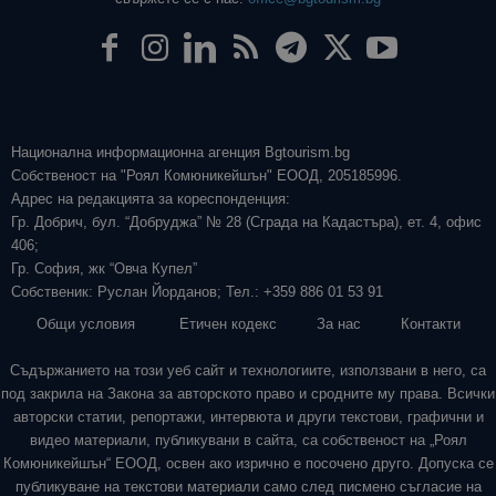
Национална информационна агенция Bgtourism.bg
Собственост на "Роял Комюникейшън" ЕООД, 205185996.
Адрес на редакцията за кореспонденция:
Гр. Добрич, бул. “Добруджа” № 28 (Сграда на Кадастъра), ет. 4, офис
406;
Гр. София, жк “Овча Купел”
Собственик: Руслан Йорданов; Тел.: +359 886 01 53 91
Общи условия
Етичен кодекс
За нас
Контакти
Съдържанието на този уеб сайт и технологиите, използвани в него, са
под закрила на Закона за авторското право и сродните му права. Всички
авторски статии, репортажи, интервюта и други текстови, графични и
видео материали, публикувани в сайта, са собственост на „Роял
Комюникейшън“ ЕООД, освен ако изрично е посочено друго. Допуска се
публикуване на текстови материали само след писмено съгласие на