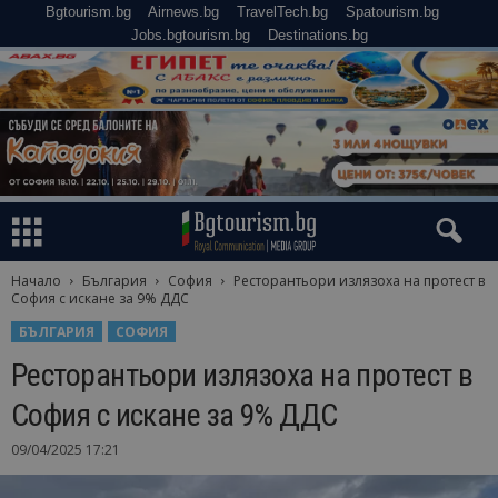
Bgtourism.bg
Airnews.bg
TravelTech.bg
Spatourism.bg
Jobs.bgtourism.bg
Destinations.bg
Начало
България
София
Ресторантьори излязоха на протест в
София с искане за 9% ДДС
БЪЛГАРИЯ
СОФИЯ
Ресторантьори излязоха на протест в
София с искане за 9% ДДС
09/04/2025 17:21