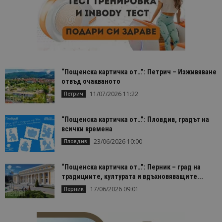
състояние
сесията.
_ga_FK650GXHRZ
.bgtourism.bg
1 година
Тази бискв
1 месец
се използв
Google Anal
за запазва
състояние
сесията.
“Пощенска картичка от…”: Петрич – Изживяване
_ga
1 година
Името на т
Google LLC
отвъд очакваното
1 месец
бисквитка 
.bgtourism.bg
свързано с
11/07/2026 11:22
Петрич
Google
Universal
Analytics -
е значител
“Пощенска картичка от…”: Пловдив, градът на
актуализац
всички времена
по-често
използвана
23/06/2026 10:00
Пловдив
услуга за а
на Google.
бисквитка 
“Пощенска картичка от…”: Перник – град на
използва з
разгранич
традициите, културата и вдъхновяващите...
на уникал
потребите
17/06/2026 09:01
Перник
чрез
присвоява
произволн
генериран