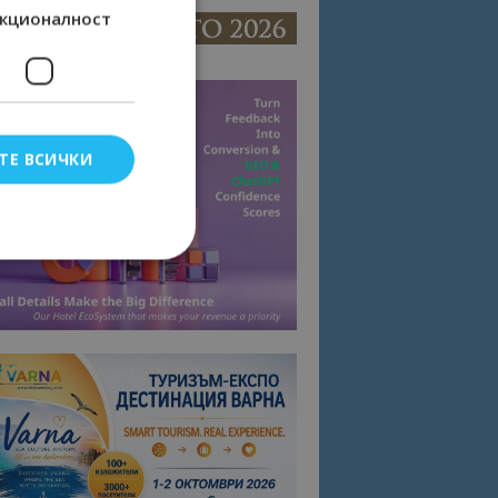
кционалност
ТЕ ВСИЧКИ
елско влизане и
тки.
омните съгласието
квитки на сайта.