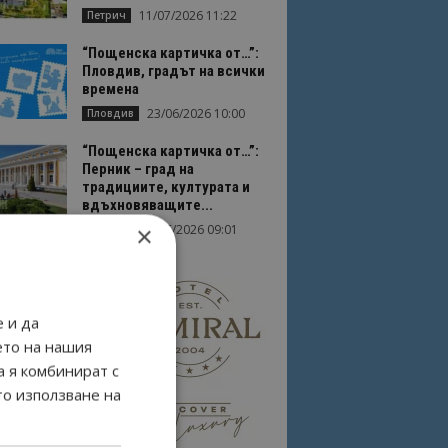
11/07/2026 11:22
Петрич
“Пощенска картичка от…”:
Пловдив, градът на всички
времена
23/06/2026 10:00
Пловдив
“Пощенска картичка от…”:
Перник – град на
традициите, културата и
вдъхновяващите...
×
17/06/2026 09:01
Перник
 и да
ето на нашия
а я комбинират с
то използване на