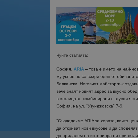
Чуйте статията:
София.
ARIA
– това е името на най-нов
му успешно се вихри един от обичанит
Балкански. Неговият майсторлък отдавн
вече знаят новият адрес за вкусно обе
в столицата, комбинирани с вкусни яст
София, на ул. “Узунджовска” 7-9.
“Създадохме ARIA за хората, които ценя
да откриват нови вкусове и да сподел
да придадем на интериора ни приветли