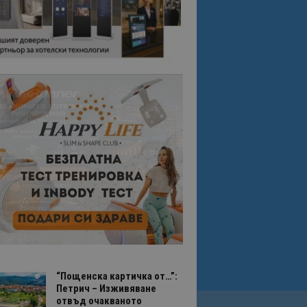
“Пощенска картичка от…”:
Петрич – Изживяване
отвъд очакваното