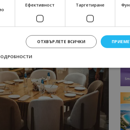
Ефективност
Таргетиране
Фун
мо
ОТХВЪРЛЕТЕ ВСИЧКИ
ПРИЕМЕ
ПОДРОБНОСТИ
Строго необходимо
Ефективност
Таргетиране
Функционалност
е бисквитки позволяват основната функционалност на уебсайта, като потребит
нта. Уебсайтът не може да се използва правилно без строго необходими бискви
Доставчик
/
Валиден
Описание
Домейн
до
epted
lisandraramos.com
7 дни
Тази бисквитка се използва, за да зап
bgtourism.bg
на потребителя за използването на бис