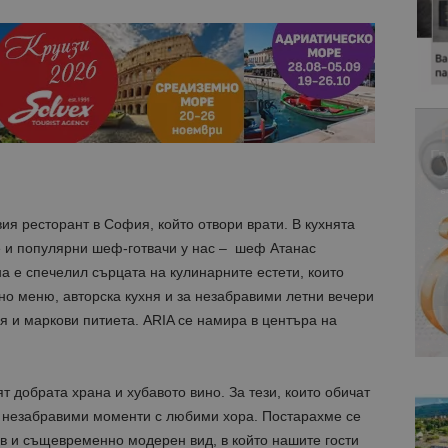
ия ресторант в София, който отвори врати. В кухнята
е и популярни шеф-готвачи у нас – шеф Атанас
а е спечелил сърцата на кулинарните естети, които
дно меню, авторска кухня и за незабравими летни вечери
ия и маркови питиета. ARIA се намира в центъра на
т добрата храна и хубавото вино. За тези, които обичат
ят незабравими моменти с любими хора. Постарахме се
в и същевременно модерен вид, в който нашите гости