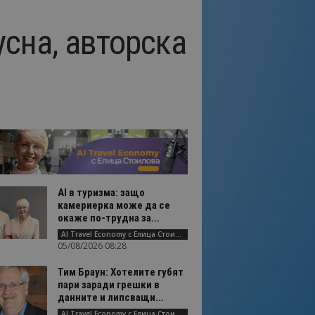
усна, авторска
AI в туризма: защо
камериерка може да се
окаже по-трудна за...
AI Travel Economy с Елица Стоилова
05/08/2026 08:28
Тим Браун: Хотелите губят
пари заради грешки в
данните и липсващи...
AI Travel Economy с Елица Стоилова