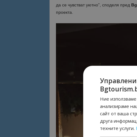
да се чувстват уютно”, споделя пред
Bg
проекта.
Управлени
Bgtourism.
Ние използваме 
анализираме на
сайт от ваша ст
друга информаци
техните услуги.