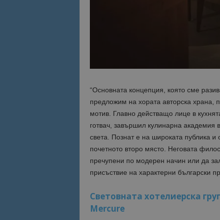
Име
Име
sc_is_visitor_uniq
is_visitor_unique
is_unique
“Основната концепция, която сме разив
предложим на хората авторска храна, 
_ga_B09EBBY8PY
мотив. Главно действащо лице в кухнят
готвач, завършил кулинарна академия в
_ga_WXPDN4HSCV
света. Познат е на широката публика и 
почетното второ място. Неговата филос
_ga_FK650GXHRZ
пречупени по модерен начин или да зал
_ga
присъствие на характерни български пр
Световната хотелиерска груп
Mercure