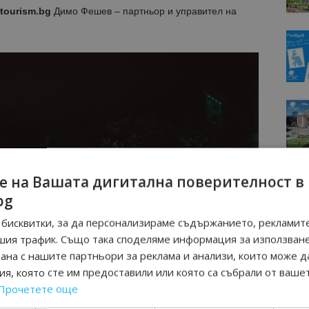
tourism.bg
Димо Фешев – партньор и управител на
е на Вашата дигитална поверителност в
bg
бисквитки, за да персонализираме съдържанието, рекламите
шия трафик. Също така споделяме информация за използван
рана с нашите партньори за реклама и анализи, които може д
я, която сте им предоставили или която са събрали от ваше
Прочетете още