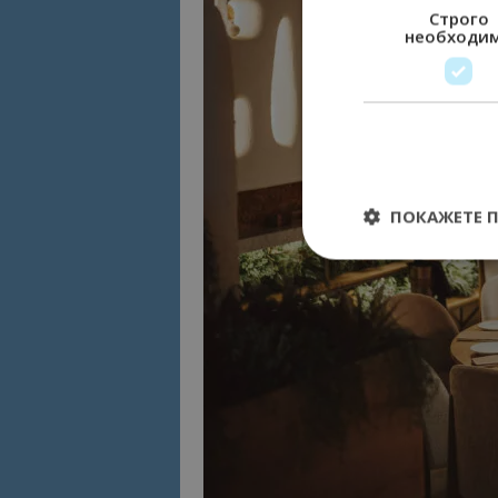
Строго
необходи
ПОКАЖЕТЕ 
Строго необходимит
управление на акау
Име
cookie_notice_acc