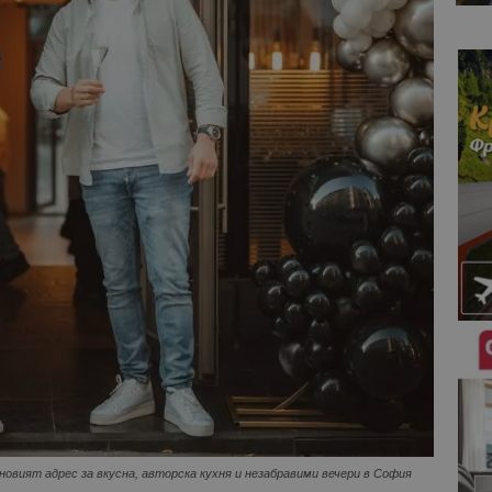
овият адрес за вкусна, авторска кухня и незабравими вечери в София