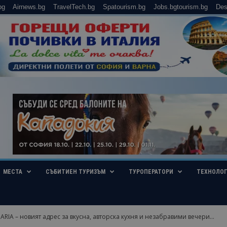
bg
Airnews.bg
TravelTech.bg
Spatourism.bg
Jobs.bgtourism.bg
Des
МЕСТА
СЪБИТИЕН ТУРИЗЪМ
ТУРОПЕРАТОРИ
ТЕХНОЛО
ARIA – новият адрес за вкусна, авторска кухня и незабравими вечери...