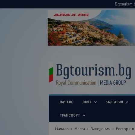
Bgtourism.
B
g
t
o
u
r
i
НАЧАЛО
СВЯТ
БЪЛГАРИЯ
s
m
.
ТРАНСПОРТ
b
g
Начало
Места
Заведения
Ресторант 
–